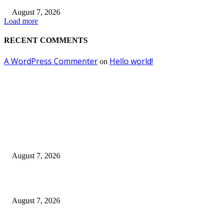
August 7, 2026
Load more
RECENT COMMENTS
A WordPress Commenter
Hello world!
on
EDITOR PICKS
Didukung Sri Sultan Hamengku Buwono X, Jasa Marga Percepat
Pengembangan Akses Bokoharjo Tol Jogja-Solo untuk Dukung Konektivit
DIY
August 7, 2026
Jasa Marga Raih Predikat Gold pada 6th TJSL & CSR Award 2026
August 7, 2026