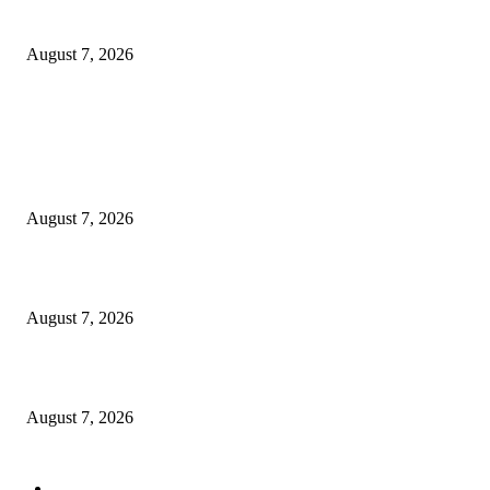
Orang Tua Sukses
August 7, 2026
POPULAR POSTS
Didukung Sri Sultan Hamengku Buwono X, Jasa Marga Percepat
Pengembangan Akses Bokoharjo Tol Jogja-Solo untuk Dukung Konektivit
DIY
August 7, 2026
Jasa Marga Raih Predikat Gold pada 6th TJSL & CSR Award 2026
August 7, 2026
Orang Tua Sukses
August 7, 2026
POPULAR CATEGORY
Ekbis
1629