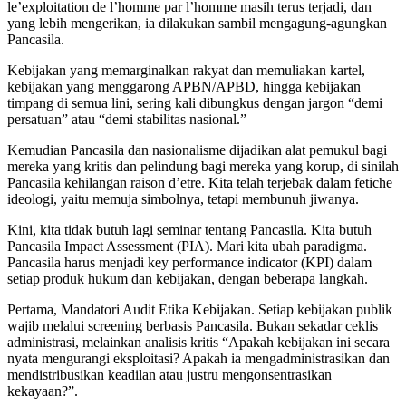
le’exploitation de l’homme par l’homme masih terus terjadi, dan
yang lebih mengerikan, ia dilakukan sambil mengagung-agungkan
Pancasila.
​Kebijakan yang memarginalkan rakyat dan memuliakan kartel,
kebijakan yang menggarong APBN/APBD, hingga kebijakan
timpang di semua lini, sering kali dibungkus dengan jargon “demi
persatuan” atau “demi stabilitas nasional.”
Kemudian Pancasila dan nasionalisme dijadikan alat pemukul bagi
mereka yang kritis dan pelindung bagi mereka yang korup, di sinilah
Pancasila kehilangan raison d’etre. Kita telah terjebak dalam fetiche
ideologi, yaitu memuja simbolnya, tetapi membunuh jiwanya.
​Kini, kita tidak butuh lagi seminar tentang Pancasila. Kita butuh
Pancasila Impact Assessment (PIA). Mari kita ubah paradigma.
Pancasila harus menjadi key performance indicator (KPI) dalam
setiap produk hukum dan kebijakan, dengan beberapa langkah.
Pertama, ​Mandatori Audit Etika Kebijakan. Setiap kebijakan publik
wajib melalui screening berbasis Pancasila. Bukan sekadar ceklis
administrasi, melainkan analisis kritis “Apakah kebijakan ini secara
nyata mengurangi eksploitasi? Apakah ia mengadministrasikan dan
mendistribusikan keadilan atau justru mengonsentrasikan
kekayaan?”.