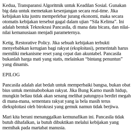
Kedua, ​Transparansi Algoritmik untuk Keadilan Sosial. Gunakan
big data untuk memetakan kesenjangan secara real-time. Jika
kebijakan kita justru memperlebar jurang ekonomi, maka secara
otomatis kebijakan tersebut gagal dalam ujian “Sila Kelima”. Ini
adalah bentuk Teknokrasi Pancasila, di mana data bicara, dan nilai-
nilai kemanusiaan menjadi parameternya.
Ketig, ​Restorative Policy. Jika sebuah kebijakan terbukti
menyebabkan kerugian bagi rakyat (eksploitasi), pemerintah harus
memiliki mekanisme reset yang cepat dan akuntabel. Pancasila
bukanlah harga mati yang statis, melainkan “bintang penuntun”
yang dinamis.
​EPILOG
​Pancasila adalah alat bedah untuk memperbaiki bangsa, bukan obat
bius untuk meninabobokan rakyat. Jika Bung Karno masih hidup,
mungkin beliau tidak akan senang melihat patungnya berdiri megah
di mana-mana, sementara rakyat yang ia bela masih terus
dieksploitasi oleh birokrasi yang gemuk namun tidak berjiwa.
​Mari kita berani menanggalkan kemunafikan ini. Pancasila tidak
butuh dihafalkan, ia butuh dibuktikan melalui kebijakan yang
memihak pada martabat manusia.