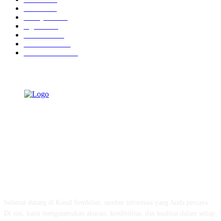
Hotel
1468
Tausiyah
1072
Agama
934
Peristiwa
630
Pendidikan
468
Pemerintahan
339
TENTANG KAMI
Selamat datang di Kanal Sembilan, sumber informasi yang Anda percaya.
Di sini, kami mengutamakan akurasi, kredibilitas, dan kualitas dalam setiap