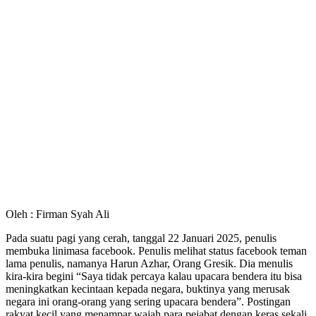
Oleh : Firman Syah Ali
Pada suatu pagi yang cerah, tanggal 22 Januari 2025, penulis
membuka linimasa facebook. Penulis melihat status facebook teman
lama penulis, namanya Harun Azhar, Orang Gresik. Dia menulis
kira-kira begini “Saya tidak percaya kalau upacara bendera itu bisa
meningkatkan kecintaan kepada negara, buktinya yang merusak
negara ini orang-orang yang sering upacara bendera”. Postingan
rakyat kecil yang menampar wajah para pejabat dengan keras sekali.