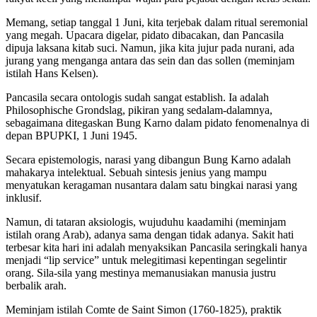
Memang, ​setiap tanggal 1 Juni, kita terjebak dalam ritual seremonial
yang megah. Upacara digelar, pidato dibacakan, dan Pancasila
dipuja laksana kitab suci. Namun, jika kita jujur pada nurani, ada
jurang yang menganga antara das sein dan das sollen (meminjam
istilah Hans Kelsen).
​Pancasila secara ontologis sudah sangat establish. Ia adalah
Philosophische Grondslag, pikiran yang sedalam-dalamnya,
sebagaimana ditegaskan Bung Karno dalam pidato fenomenalnya di
depan BPUPKI, 1 Juni 1945.
Secara epistemologis, narasi yang dibangun Bung Karno adalah
mahakarya intelektual. Sebuah sintesis jenius yang mampu
menyatukan keragaman nusantara dalam satu bingkai narasi yang
inklusif.
​Namun, di tataran aksiologis, wujuduhu kaadamihi (meminjam
istilah orang Arab), adanya sama dengan tidak adanya. Sakit hati
terbesar kita hari ini adalah menyaksikan Pancasila seringkali hanya
menjadi “lip service” untuk melegitimasi kepentingan segelintir
orang. Sila-sila yang mestinya memanusiakan manusia justru
berbalik arah.
Meminjam istilah Comte de Saint Simon (1760-1825), praktik