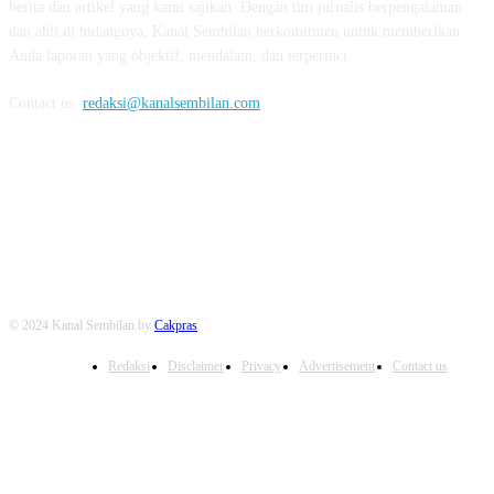
berita dan artikel yang kami sajikan. Dengan tim jurnalis berpengalaman
dan ahli di bidangnya, Kanal Sembilan berkomitmen untuk memberikan
Anda laporan yang objektif, mendalam, dan terperinci.
Contact us:
redaksi@kanalsembilan.com
FOLLOW US
© 2024 Kanal Sembilan by
Cakpras
Redaksi
Disclaimer
Privacy
Advertisement
Contact us