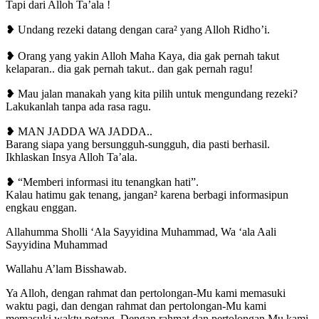
Tapi dari Alloh Ta’ala !
❥ Undang rezeki datang dengan cara² yang Alloh Ridho’i.
❥ Orang yang yakin Alloh Maha Kaya, dia gak pernah takut
kelaparan.. dia gak pernah takut.. dan gak pernah ragu!
❥ Mau jalan manakah yang kita pilih untuk mengundang rezeki?
Lakukanlah tanpa ada rasa ragu.
❥ MAN JADDA WA JADDA..
Barang siapa yang bersungguh-sungguh, dia pasti berhasil.
Ikhlaskan Insya Alloh Ta’ala.
❥ “Memberi informasi itu tenangkan hati”.
Kalau hatimu gak tenang, jangan² karena berbagi informasipun
engkau enggan.
Allahumma Sholli ‘Ala Sayyidina Muhammad, Wa ‘ala Aali
Sayyidina Muhammad
Wallahu A’lam Bisshawab.
Ya Alloh, dengan rahmat dan pertolongan-Mu kami memasuki
waktu pagi, dan dengan rahmat dan pertolongan-Mu kami
memasuki waktu petang. Dengan rahmat dan pertolongan Mu kami