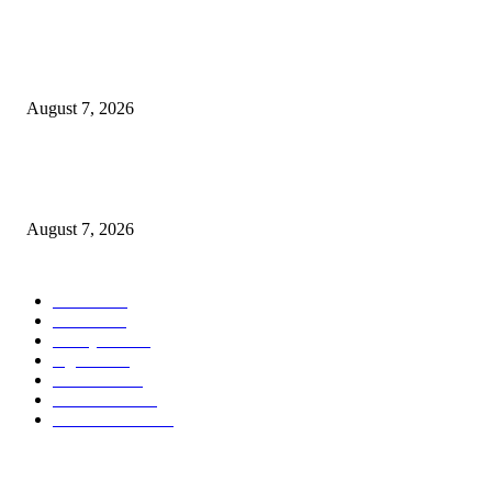
Pemkot Surabaya Beri Insentif Rp300 Ribu bagi Warga yang Rekam Aksi
Pencurian Fasum
August 7, 2026
Paduan Suara One Voice Spensabaya Harumkan Surabaya, Raih Empat
Penghargaan di Thailand
August 7, 2026
POPULAR CATEGORY
Ekbis
1630
Hotel
1472
Tausiyah
1073
Agama
934
Peristiwa
632
Pendidikan
468
Pemerintahan
341