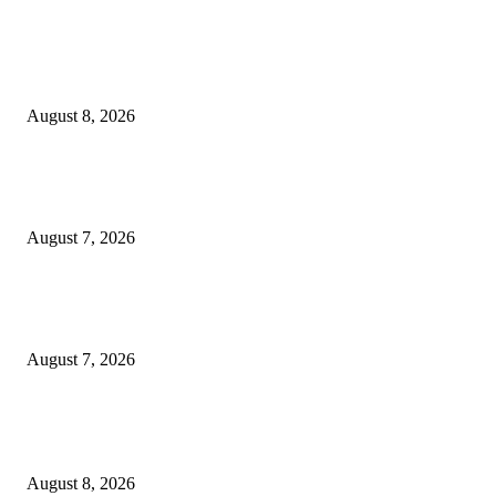
EDITOR PICKS
Ayat Kauniyah Itu Apa ?
August 8, 2026
Pemkot Surabaya Beri Insentif Rp300 Ribu bagi Warga yang Rekam Aksi
Pencurian Fasum
August 7, 2026
Paduan Suara One Voice Spensabaya Harumkan Surabaya, Raih Empat
Penghargaan di Thailand
August 7, 2026
POPULAR POSTS
Ayat Kauniyah Itu Apa ?
August 8, 2026