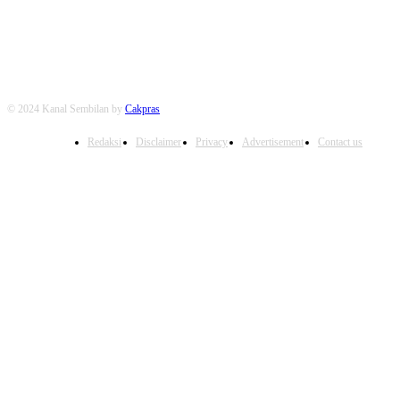
FOLLOW US
© 2024 Kanal Sembilan by
Cakpras
Redaksi
Disclaimer
Privacy
Advertisement
Contact us