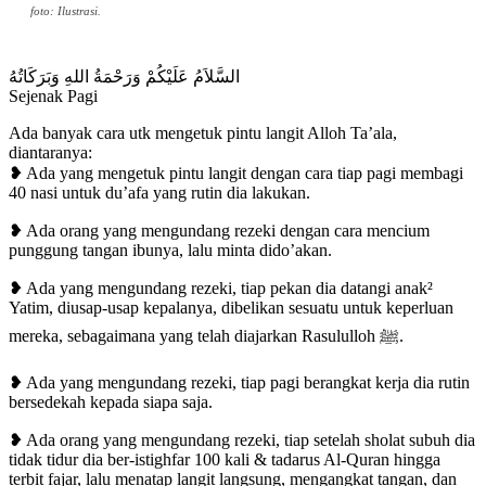
foto: Ilustrasi.
السَّلاَمُ عَلَيْكُمْ وَرَحْمَةُ اللهِ وَبَرَكَاتُهُ
Sejenak Pagi
Ada banyak cara utk mengetuk pintu langit Alloh Ta’ala,
diantaranya:
❥ Ada yang mengetuk pintu langit dengan cara tiap pagi membagi
40 nasi untuk du’afa yang rutin dia lakukan.
❥ Ada orang yang mengundang rezeki dengan cara mencium
punggung tangan ibunya, lalu minta dido’akan.
❥ Ada yang mengundang rezeki, tiap pekan dia datangi anak²
Yatim, diusap-usap kepalanya, dibelikan sesuatu untuk keperluan
mereka, sebagaimana yang telah diajarkan Rasululloh ﷺ.
❥ Ada yang mengundang rezeki, tiap pagi berangkat kerja dia rutin
bersedekah kepada siapa saja.
❥ Ada orang yang mengundang rezeki, tiap setelah sholat subuh dia
tidak tidur dia ber-istighfar 100 kali & tadarus Al-Quran hingga
terbit fajar, lalu menatap langit langsung, mengangkat tangan, dan