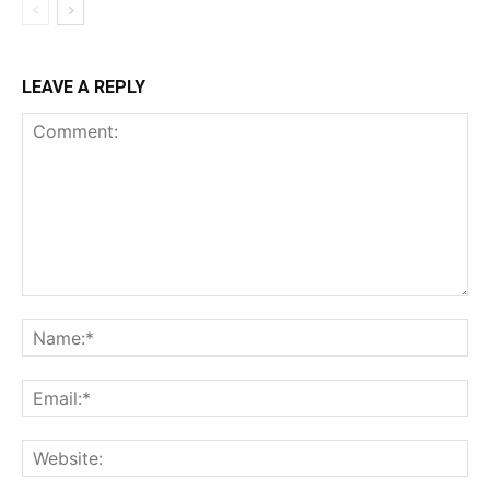
LEAVE A REPLY
Comment:
Na
Ema
Web