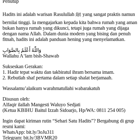
Penutup
Hadits ini adalah warisan Rasulullah ﷺ yang sangat praktis namun
bernilai tinggi. Ia mengajarkan kepada kita bahwa rumah yang aman
bukan hanya rumah yang dikunci, tetapi juga rumah yang dijaga
dengan nama Allah. Dalam dunia modern yang bising dan penuh
fitnah, hadits ini adalah panduan hening yang menyelamatkan.
وَاللّٰهُ أَعْلَمُ بِالصَّوَابِ
Wallahu A‘lam bish-Shawab
Sukseskan Gerakan:
1. Hadir tepat waktu dan takbiratul ihram bersama imam.
2. Rebutlah shaf pertama dalam setiap shalat berjamaah.
Wassalamu’alaikum warahmatullahi wabarakatuh
Disusun oleh:
Alfaqir ilallah Mangesti Waluyo Sedjati
(Ketua KBIHU Baitul Izzah Sidoarjo, Hp/WA: 0811 254 005)
Ingin dapat kiriman rutin “Sehari Satu Hadits”? Bergabung di grup
resmi kami:
WhatsApp: bit.ly/3oJu311
Telegram: bit.ly/3BVMR20