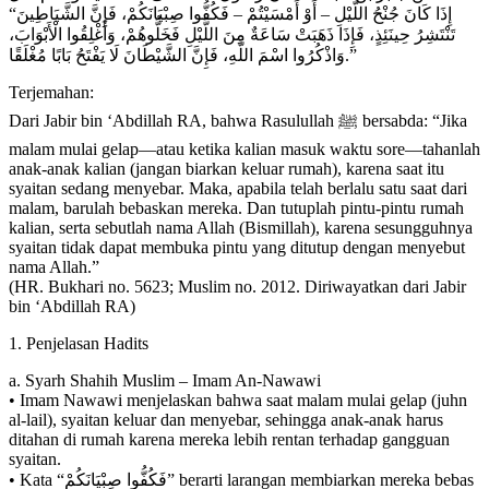
“إِذَا كَانَ جُنْحُ اللَّيْلِ – أَوْ أَمْسَيْتُمْ – فَكُفُّوا صِبْيَانَكُمْ، فَإِنَّ الشَّيَاطِينَ
تَنْتَشِرُ حِينَئِذٍ، فَإِذَا ذَهَبَتْ سَاعَةٌ مِنَ اللَّيْلِ فَخَلُّوهُمْ، وَأَغْلِقُوا الْأَبْوَابَ،
وَاذْكُرُوا اسْمَ اللَّهِ، فَإِنَّ الشَّيْطَانَ لَا يَفْتَحُ بَابًا مُغْلَقًا.”
Terjemahan:
Dari Jabir bin ‘Abdillah RA, bahwa Rasulullah ﷺ bersabda: “Jika
malam mulai gelap—atau ketika kalian masuk waktu sore—tahanlah
anak-anak kalian (jangan biarkan keluar rumah), karena saat itu
syaitan sedang menyebar. Maka, apabila telah berlalu satu saat dari
malam, barulah bebaskan mereka. Dan tutuplah pintu-pintu rumah
kalian, serta sebutlah nama Allah (Bismillah), karena sesungguhnya
syaitan tidak dapat membuka pintu yang ditutup dengan menyebut
nama Allah.”
(HR. Bukhari no. 5623; Muslim no. 2012. Diriwayatkan dari Jabir
bin ‘Abdillah RA)
1. Penjelasan Hadits
a. Syarh Shahih Muslim – Imam An-Nawawi
• Imam Nawawi menjelaskan bahwa saat malam mulai gelap (juhn
al-lail), syaitan keluar dan menyebar, sehingga anak-anak harus
ditahan di rumah karena mereka lebih rentan terhadap gangguan
syaitan.
• Kata “فَكُفُّوا صِبْيَانَكُمْ” berarti larangan membiarkan mereka bebas