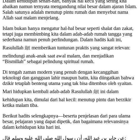
Dalam kehidupan sehari-hari, banyak hal kecil yang sering kita
abaikan namun ternyata mengandung nilai besar dalam ajaran Islam.
Salah satunya adalah menutup pintu rumah dan menyebut nama
Allah saat malam menjelang.
Islam bukan hanya mengatur hal-hal besar seperti shalat dan zakat,
tetapi juga membimbing kita dalam adab-adab rumah tangga yang
sederhana namun penuh perlindungan. Dalam hadits kali ini,
Rasulullah ﷺ memberikan tuntunan praktis yang sangat relevan:
melindungi anak-anak saat awal malam, dan menjadikan
“Bismillah” sebagai pelindung spiritual rumah.
Di tengah zaman modern yang penuh dengan kecanggihan
teknologi dan gangguan lahir maupun batin, kita diingatkan bahwa
dzikir tetaplah benteng utama yang tak bisa ditembus oleh syaitan.
Mari hidupkan kembali adab-adab Rasulullah ﷺ ini dalam
kehidupan kita, dimulai dari hal kecil: menutup pintu dan berzikir
ketika malam tiba.
Berikut hadits selengkapnya—beserta penjelasan dari para ulama
besar, pelajaran yang dapat dipetik, dan bagaimana relevansinya
dalam kehidupan kita hari ini.
عن جابر بن عبد الله، أن رسول الله صلى الله عليه وسلم قال: