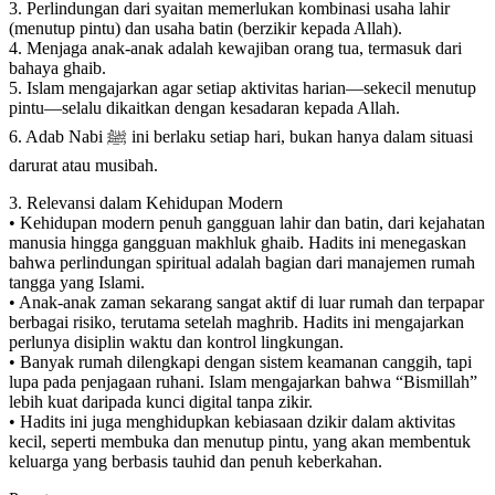
3. Perlindungan dari syaitan memerlukan kombinasi usaha lahir
(menutup pintu) dan usaha batin (berzikir kepada Allah).
4. Menjaga anak-anak adalah kewajiban orang tua, termasuk dari
bahaya ghaib.
5. Islam mengajarkan agar setiap aktivitas harian—sekecil menutup
pintu—selalu dikaitkan dengan kesadaran kepada Allah.
6. Adab Nabi ﷺ ini berlaku setiap hari, bukan hanya dalam situasi
darurat atau musibah.
3. Relevansi dalam Kehidupan Modern
• Kehidupan modern penuh gangguan lahir dan batin, dari kejahatan
manusia hingga gangguan makhluk ghaib. Hadits ini menegaskan
bahwa perlindungan spiritual adalah bagian dari manajemen rumah
tangga yang Islami.
• Anak-anak zaman sekarang sangat aktif di luar rumah dan terpapar
berbagai risiko, terutama setelah maghrib. Hadits ini mengajarkan
perlunya disiplin waktu dan kontrol lingkungan.
• Banyak rumah dilengkapi dengan sistem keamanan canggih, tapi
lupa pada penjagaan ruhani. Islam mengajarkan bahwa “Bismillah”
lebih kuat daripada kunci digital tanpa zikir.
• Hadits ini juga menghidupkan kebiasaan dzikir dalam aktivitas
kecil, seperti membuka dan menutup pintu, yang akan membentuk
keluarga yang berbasis tauhid dan penuh keberkahan.