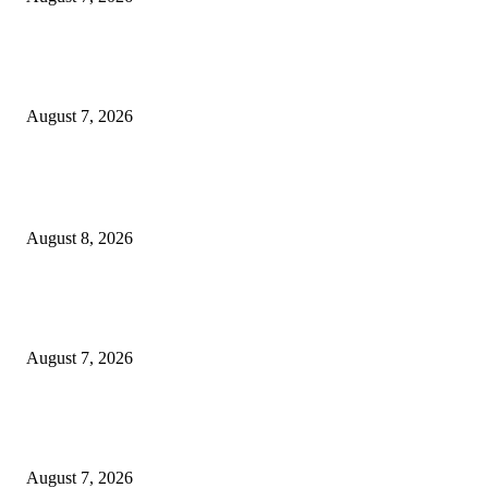
Paduan Suara One Voice Spensabaya Harumkan Surabaya, Raih Empat
Penghargaan di Thailand
August 7, 2026
POPULAR POSTS
Ayat Kauniyah Itu Apa ?
August 8, 2026
Pemkot Surabaya Beri Insentif Rp300 Ribu bagi Warga yang Rekam Aksi
Pencurian Fasum
August 7, 2026
Paduan Suara One Voice Spensabaya Harumkan Surabaya, Raih Empat
Penghargaan di Thailand
August 7, 2026