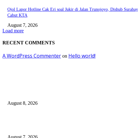
Ojol Lapor Hotline Cak Eri soal Jukir di Jalan Trunojoyo, Dishub Suraba
Cabut KTA
August 7, 2026
Load more
RECENT COMMENTS
A WordPress Commenter
Hello world!
on
EDITOR PICKS
Ayat Kauniyah Itu Apa ?
August 8, 2026
Pemkot Surabaya Beri Insentif Rp300 Ribu bagi Warga yang Rekam Aksi
Pencurian Fasum
August 7, 2026