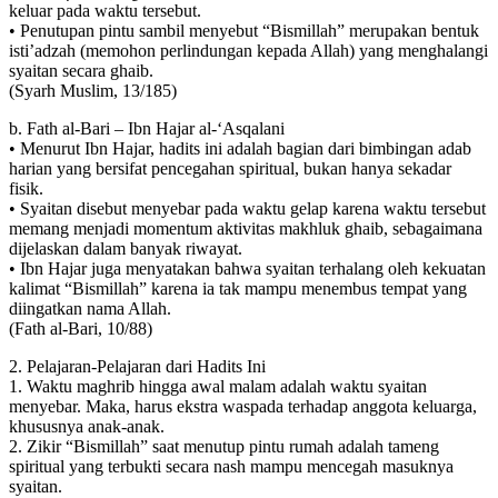
keluar pada waktu tersebut.
• Penutupan pintu sambil menyebut “Bismillah” merupakan bentuk
isti’adzah (memohon perlindungan kepada Allah) yang menghalangi
syaitan secara ghaib.
(Syarh Muslim, 13/185)
b. Fath al-Bari – Ibn Hajar al-‘Asqalani
• Menurut Ibn Hajar, hadits ini adalah bagian dari bimbingan adab
harian yang bersifat pencegahan spiritual, bukan hanya sekadar
fisik.
• Syaitan disebut menyebar pada waktu gelap karena waktu tersebut
memang menjadi momentum aktivitas makhluk ghaib, sebagaimana
dijelaskan dalam banyak riwayat.
• Ibn Hajar juga menyatakan bahwa syaitan terhalang oleh kekuatan
kalimat “Bismillah” karena ia tak mampu menembus tempat yang
diingatkan nama Allah.
(Fath al-Bari, 10/88)
2. Pelajaran-Pelajaran dari Hadits Ini
1. Waktu maghrib hingga awal malam adalah waktu syaitan
menyebar. Maka, harus ekstra waspada terhadap anggota keluarga,
khususnya anak-anak.
2. Zikir “Bismillah” saat menutup pintu rumah adalah tameng
spiritual yang terbukti secara nash mampu mencegah masuknya
syaitan.