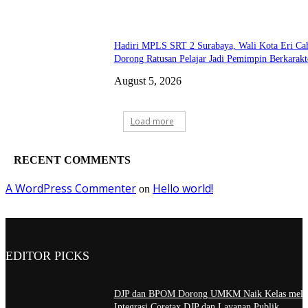
Hadiri MPLS SRT 2 Surabaya, Wali Kota Eri Ca
Dorong Ratusan Pelajar Jadi Pemimpin Berkarakt
August 5, 2026
Load more
RECENT COMMENTS
A WordPress Commenter
Hello world!
on
EDITOR PICKS
DJP dan BPOM Dorong UMKM Naik Kelas melal
Integrasi Coretax DJP dan Layanan Publik