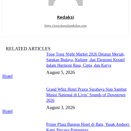
Redaksi
https://www.kanalsembilan.com
RELATED ARTICLES
Tong Tong Night Market 2026 Ditutup Meriah,
Satukan Budaya, Kuliner, dan Ekonomi Kreatif
dalam Harmoni Rasa, Cipta, dan Karya
August 5, 2026
Hotel
Grand Whiz Hotel Praxis Surabaya Siap Sambut
Musisi Nasional di Livin’ Sounds of Downtown
2026
August 3, 2026
Hotel
Prime Plaza Bangun Hotel di Batu, Yusak Anshori:
Kami Percaya Potensinya