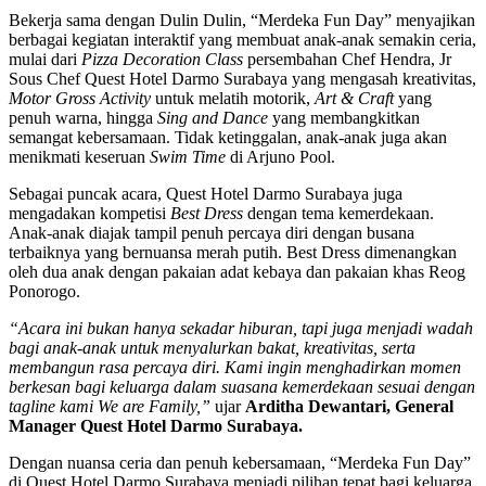
Bekerja sama dengan Dulin Dulin, “Merdeka Fun Day” menyajikan
berbagai kegiatan interaktif yang membuat anak-anak semakin ceria,
mulai dari
Pizza Decoration Class
persembahan Chef Hendra, Jr
Sous Chef Quest Hotel Darmo Surabaya yang mengasah kreativitas,
Motor Gross Activity
untuk melatih motorik,
Art & Craft
yang
penuh warna, hingga
Sing and Dance
yang membangkitkan
semangat kebersamaan. Tidak ketinggalan, anak-anak juga akan
menikmati keseruan
Swim Time
di Arjuno Pool.
Sebagai puncak acara, Quest Hotel Darmo Surabaya juga
mengadakan kompetisi
Best Dress
dengan tema kemerdekaan.
Anak-anak diajak tampil penuh percaya diri dengan busana
terbaiknya yang bernuansa merah putih. Best Dress dimenangkan
oleh dua anak dengan pakaian adat kebaya dan pakaian khas Reog
Ponorogo.
“Acara ini bukan hanya sekadar hiburan, tapi juga menjadi wadah
bagi anak-anak untuk menyalurkan bakat, kreativitas, serta
membangun rasa percaya diri. Kami ingin menghadirkan momen
berkesan bagi keluarga dalam suasana kemerdekaan sesuai dengan
tagline kami We are Family,”
ujar
Arditha Dewantari, General
Manager Quest Hotel Darmo Surabaya.
Dengan nuansa ceria dan penuh kebersamaan, “Merdeka Fun Day”
di Quest Hotel Darmo Surabaya menjadi pilihan tepat bagi keluarga