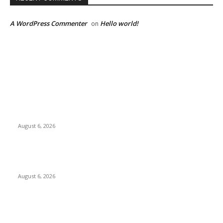
A WordPress Commenter
Hello world!
on
EDITOR PICKS
Kursi Fasum Pemkot Surabaya Diduga Dicuri Pakai
Ambulans
August 6, 2026
Tingkatkan Literasi Pajak, DJP Jatim–GP Ansor Jatim Jalin
Kerja Sama
August 6, 2026
KPPU Gelar Sidang Perdana Dugaan Keterlambatan
Notifikasi Akuisisi Oleh MUFG Bank Ltd.