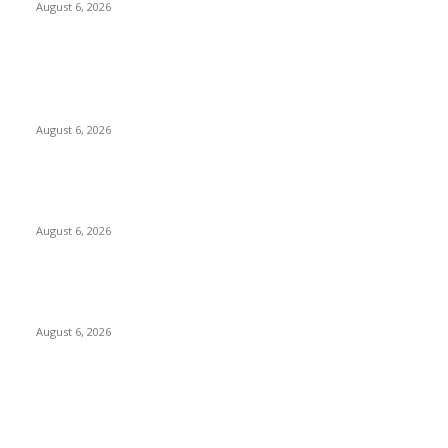
August 6, 2026
POPULAR POSTS
Kursi Fasum Pemkot Surabaya Diduga Dicuri Pakai
Ambulans
August 6, 2026
Tingkatkan Literasi Pajak, DJP Jatim–GP Ansor Jatim Jalin
Kerja Sama
August 6, 2026
KPPU Gelar Sidang Perdana Dugaan Keterlambatan
Notifikasi Akuisisi Oleh MUFG Bank Ltd.
August 6, 2026
POPULAR CATEGORY
Ekbis
1624
Hotel
1468