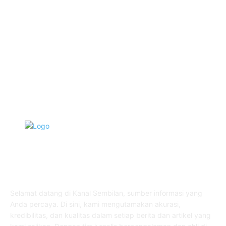
Tausiyah
1070
Agama
931
Peristiwa
629
Pendidikan
465
Pemerintahan
339
TENTANG KAMI
Selamat datang di Kanal Sembilan, sumber informasi yang
Anda percaya. Di sini, kami mengutamakan akurasi,
kredibilitas, dan kualitas dalam setiap berita dan artikel yang