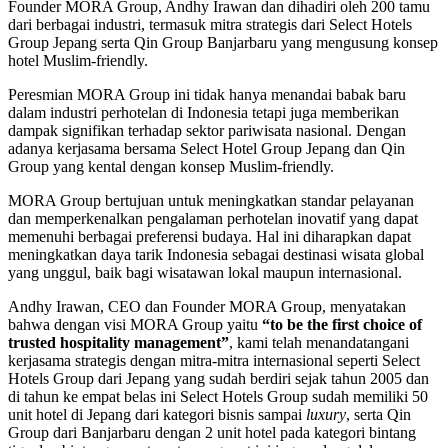
Founder MORA Group, Andhy Irawan dan dihadiri oleh 200 tamu
dari berbagai industri, termasuk mitra strategis dari Select Hotels
Group Jepang serta Qin Group Banjarbaru yang mengusung konsep
hotel Muslim-friendly.
Peresmian MORA Group ini tidak hanya menandai babak baru
dalam industri perhotelan di Indonesia tetapi juga memberikan
dampak signifikan terhadap sektor pariwisata nasional. Dengan
adanya kerjasama bersama Select Hotel Group Jepang dan Qin
Group yang kental dengan konsep Muslim-friendly.
MORA Group bertujuan untuk meningkatkan standar pelayanan
dan memperkenalkan pengalaman perhotelan inovatif yang dapat
memenuhi berbagai preferensi budaya. Hal ini diharapkan dapat
meningkatkan daya tarik Indonesia sebagai destinasi wisata global
yang unggul, baik bagi wisatawan lokal maupun internasional.
Andhy Irawan, CEO dan Founder MORA Group, menyatakan
bahwa dengan visi MORA Group yaitu
“to be the first choice of
trusted hospitality management”
, kami telah menandatangani
kerjasama strategis dengan mitra-mitra internasional seperti Select
Hotels Group dari Jepang yang sudah berdiri sejak tahun 2005 dan
di tahun ke empat belas ini Select Hotels Group sudah memiliki 50
unit hotel di Jepang dari kategori bisnis sampai
luxury
, serta Qin
Group dari Banjarbaru dengan 2 unit hotel pada kategori bintang