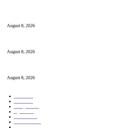
POPULAR POSTS
Dalam Jaminan Allah
August 8, 2026
Dalam Jaminan Allah
August 8, 2026
Berbakti
August 8, 2026
POPULAR CATEGORY
Ekbis
1631
Hotel
1473
Tausiyah
1073
Agama
938
Peristiwa
632
Pendidikan
468
Pemerintahan
341