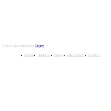
FOLLOW US
© 2024 Kanal Sembilan by
Cakpras
Redaksi
Disclaimer
Privacy
Advertisement
Contact us