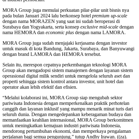
MORA Group juga memulai perkuatan pilar-pilar unit bisnis nya
pada bulan Januari 2024 lalu berkonsep hotel
premium up-scale
dengan nama MORAZEN yang saat ini sudah beroperasi di
Surabaya dan Yogyakarta, serta konsep
exclusive mid-scale
dengan
nama HEMORA dan
economic plus
dengan nama LAMORA.
MORA Group juga sudah menjajaki kerjasama dengan investor
untuk masuk di kota Bandung, Jakarta, Surabaya, dan Banyuwangi
dengan brand LAMORA dan HEMORA tersebut.
Selain itu, merespon cepatnya perkembangan teknologi MORA
Group akan mengadopsi sistem manajemen dengan layanan sistem
operasional digital milik sendiri untuk mengelola seluruh aset dan
properti sehingga sistem kontrol antara investor, unit hotel dan
operator akan lebih efektif dan efisien.
“Melalui kolaborasi ini, MORA Group siap mengubah sektor
pariwisata Indonesia dengan memperkenalkan praktik perhotelan
canggih dan layanan inklusif yang mampu menarik minat turis dari
seluruh dunia. Dengan mengedepankan keberagaman budaya dan
memanfaatkan keahlian internasional, MORA Group berkomitmen
untuk meningkatkan kemajuan industri pariwisata Indonesia,
mendorong pertumbuhan ekonomi, dan memperkaya pengalaman
perjalanan bagi semua pengunjung.” tutup Andhy Irawan. ((za).