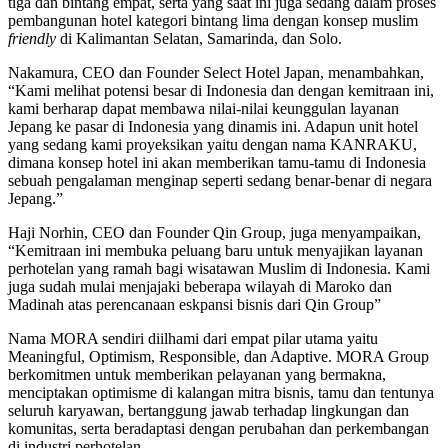
tiga dan bintang empat, serta yang saat ini juga sedang dalam proses
pembangunan hotel kategori bintang lima dengan konsep muslim
friendly
di Kalimantan Selatan, Samarinda, dan Solo.
Nakamura, CEO dan Founder Select Hotel Japan, menambahkan,
“Kami melihat potensi besar di Indonesia dan dengan kemitraan ini,
kami berharap dapat membawa nilai-nilai keunggulan layanan
Jepang ke pasar di Indonesia yang dinamis ini. Adapun unit hotel
yang sedang kami proyeksikan yaitu dengan nama KANRAKU,
dimana konsep hotel ini akan memberikan tamu-tamu di Indonesia
sebuah pengalaman menginap seperti sedang benar-benar di negara
Jepang.”
Haji Norhin, CEO dan Founder Qin Group, juga menyampaikan,
“Kemitraan ini membuka peluang baru untuk menyajikan layanan
perhotelan yang ramah bagi wisatawan Muslim di Indonesia. Kami
juga sudah mulai menjajaki beberapa wilayah di Maroko dan
Madinah atas perencanaan eskpansi bisnis dari Qin Group”
Nama MORA sendiri diilhami dari empat pilar utama yaitu
Meaningful, Optimism, Responsible, dan Adaptive. MORA Group
berkomitmen untuk memberikan pelayanan yang bermakna,
menciptakan optimisme di kalangan mitra bisnis, tamu dan tentunya
seluruh karyawan, bertanggung jawab terhadap lingkungan dan
komunitas, serta beradaptasi dengan perubahan dan perkembangan
di industri perhotelan.