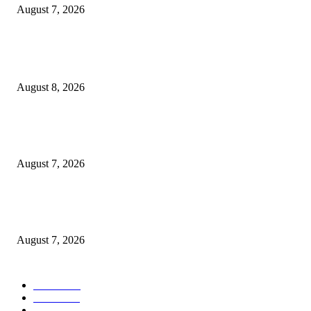
August 7, 2026
POPULAR POSTS
Ayat Kauniyah Itu Apa ?
August 8, 2026
Pemkot Surabaya Beri Insentif Rp300 Ribu bagi Warga yang Rekam Aksi
Pencurian Fasum
August 7, 2026
Paduan Suara One Voice Spensabaya Harumkan Surabaya, Raih Empat
Penghargaan di Thailand
August 7, 2026
POPULAR CATEGORY
Ekbis
1630
Hotel
1472
Tausiyah
1073