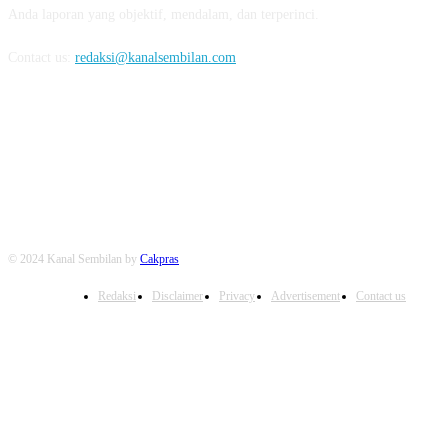
Anda laporan yang objektif, mendalam, dan terperinci.
Contact us:
redaksi@kanalsembilan.com
FOLLOW US
© 2024 Kanal Sembilan by
Cakpras
Redaksi
Disclaimer
Privacy
Advertisement
Contact us