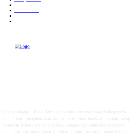
Agama
934
Peristiwa
632
Pendidikan
468
Pemerintahan
341
TENTANG KAMI
Selamat datang di Kanal Sembilan, sumber informasi yang Anda percaya.
Di sini, kami mengutamakan akurasi, kredibilitas, dan kualitas dalam setiap
berita dan artikel yang kami sajikan. Dengan tim jurnalis berpengalaman
dan ahli di bidangnya, Kanal Sembilan berkomitmen untuk memberikan