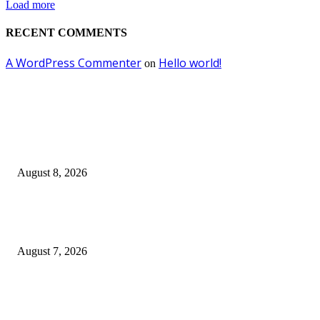
Load more
RECENT COMMENTS
A WordPress Commenter
Hello world!
on
EDITOR PICKS
Ayat Kauniyah Itu Apa ?
August 8, 2026
Pemkot Surabaya Beri Insentif Rp300 Ribu bagi Warga yang Rekam Aksi
Pencurian Fasum
August 7, 2026
Paduan Suara One Voice Spensabaya Harumkan Surabaya, Raih Empat
Penghargaan di Thailand