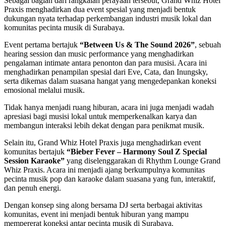
Sebagai bagian dari rangkaian perayaan tersebut, Grand Whiz Hotel
Praxis menghadirkan dua event spesial yang menjadi bentuk
dukungan nyata terhadap perkembangan industri musik lokal dan
komunitas pecinta musik di Surabaya.
Event pertama bertajuk
“Between Us & The Sound 2026”
, sebuah
hearing session dan music performance yang menghadirkan
pengalaman intimate antara penonton dan para musisi. Acara ini
menghadirkan penampilan spesial dari Eve, Cata, dan Inungsky,
serta dikemas dalam suasana hangat yang mengedepankan koneksi
emosional melalui musik.
Tidak hanya menjadi ruang hiburan, acara ini juga menjadi wadah
apresiasi bagi musisi lokal untuk memperkenalkan karya dan
membangun interaksi lebih dekat dengan para penikmat musik.
Selain itu, Grand Whiz Hotel Praxis juga menghadirkan event
komunitas bertajuk
“Bieber Fever – Harmony Soul Z Special
Session Karaoke”
yang diselenggarakan di Rhythm Lounge Grand
Whiz Praxis. Acara ini menjadi ajang berkumpulnya komunitas
pecinta musik pop dan karaoke dalam suasana yang fun, interaktif,
dan penuh energi.
Dengan konsep sing along bersama DJ serta berbagai aktivitas
komunitas, event ini menjadi bentuk hiburan yang mampu
mempererat koneksi antar pecinta musik di Surabaya.