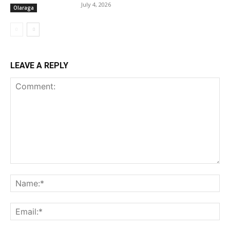
July 4, 2026
Olaraga
LEAVE A REPLY
Comment:
Na
Ema