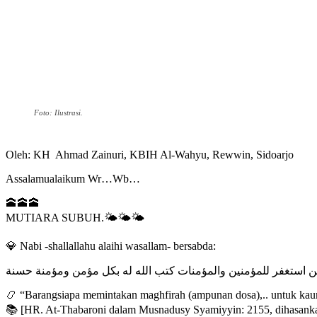
Foto: Ilustrasi.
Oleh: KH Ahmad Zainuri, KBIH Al-Wahyu, Rewwin, Sidoarjo
Assalamualaikum Wr…Wb…
🕋🕋🕋
MUTIARA SUBUH.🌤️🌤️🌤️
💎 Nabi -shallallahu alaihi wasallam- bersabda:
 استغفر للمؤمنين والمؤمنات كتب الله له بكل مؤمن ومؤمنة حسنة
📿 “Barangsiapa memintakan maghfirah (ampunan dosa),.. untuk kaum
📚 [HR. At-Thabaroni dalam Musnadusy Syamiyyin: 2155, dihasanka