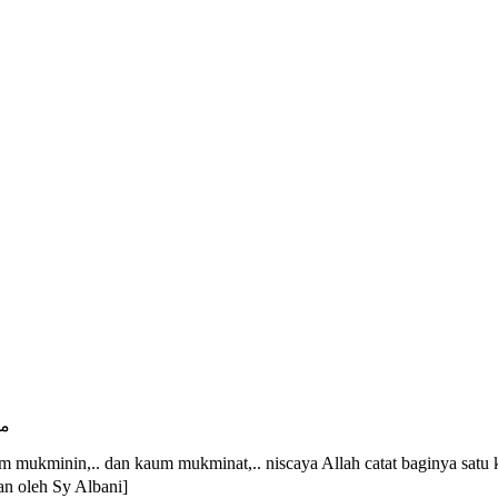
من
 mukminin,.. dan kaum mukminat,.. niscaya Allah catat baginya satu 
n oleh Sy Albani]