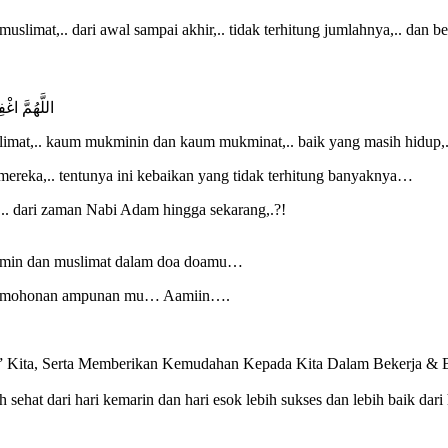
 muslimat,.. dari awal sampai akhir,.. tidak terhitung jumlahnya,.. d
اللَّهُمَّ اغْ
limat,.. kaum mukminin dan kaum mukminat,.. baik yang masih hidup,
ereka,.. tentunya ini kebaikan yang tidak terhitung banyaknya…
.. dari zaman Nabi Adam hingga sekarang,.?!
slimin dan muslimat dalam doa doamu…
 permohonan ampunan mu… Aamiin….
Kita, Serta Memberikan Kemudahan Kepada Kita Dalam Bekerja & B
ih sehat dari hari kemarin dan hari esok lebih sukses dan lebih baik dar