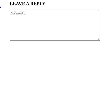
LEAVE A REPLY
r
Com