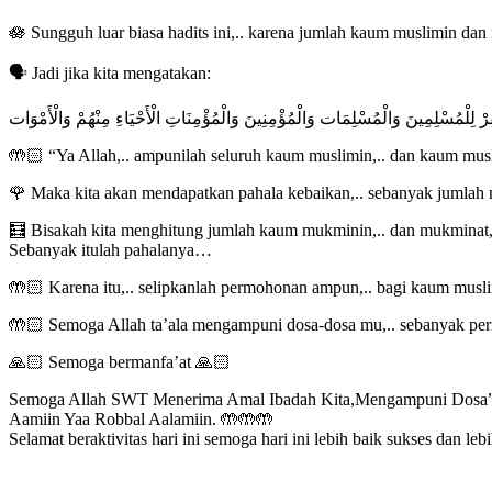
🪷 Sungguh luar biasa hadits ini,.. karena jumlah kaum muslimin dan
🗣️ Jadi jika kita mengatakan:
فِرْ لِلْمُسْلِمِينَ وَالْمُسْلِمَات وَالْمُؤْمِنِينَ وَالْمُؤْمِنَاتِ الْأَحْيَاءِ مِنْهُمْ وَالْأَمْوَات
🤲🏻 “Ya Allah,.. ampunilah seluruh kaum muslimin,.. dan kaum mus
🌹 Maka kita akan mendapatkan pahala kebaikan,.. sebanyak jumlah m
🧮 Bisakah kita menghitung jumlah kaum mukminin,.. dan mukminat,
Sebanyak itulah pahalanya…
🤲🏻 Karena itu,.. selipkanlah permohonan ampun,.. bagi kaum mu
🤲🏻 Semoga Allah ta’ala mengampuni dosa-dosa mu,.. sebanyak
🙏🏻 Semoga bermanfa’at 🙏🏻
Semoga Allah SWT Menerima Amal Ibadah Kita,Mengampuni Dosa” 
Aamiin Yaa Robbal Aalamiin. 🤲🤲🤲
Selamat beraktivitas hari ini semoga hari ini lebih baik sukses dan leb