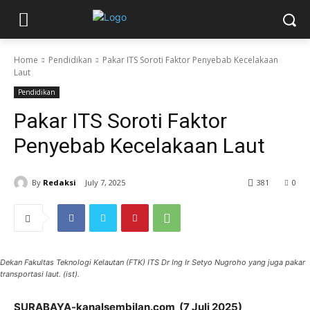
Home
Pendidikan
Pakar ITS Soroti Faktor Penyebab Kecelakaan
Laut
Pendidikan
Pakar ITS Soroti Faktor
Penyebab Kecelakaan Laut
By
Redaksi
July 7, 2025
381
0
Dekan Fakultas Teknologi Kelautan (FTK) ITS Dr Ing Ir Setyo Nugroho yang juga pakar
transportasi laut. (ist).
SURABAYA-kanalsembilan.com (7 Juli 2025)