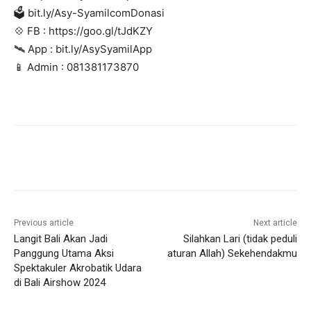
🗳 bit.ly/Asy-SyamilcomDonasi
💠️ FB : https://goo.gl/tJdKZY
🛰 App : bit.ly/AsySyamilApp
📱 Admin : 081381173870
Previous article
Next article
Langit Bali Akan Jadi
Silahkan Lari (tidak peduli
Panggung Utama Aksi
aturan Allah) Sekehendakmu
Spektakuler Akrobatik Udara
di Bali Airshow 2024