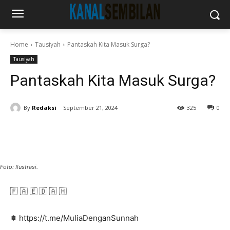
Home
Tausiyah
Pantaskah Kita Masuk Surga?
Tausiyah
Pantaskah Kita Masuk Surga?
By
Redaksi
September 21, 2024
325
0
Foto: Ilustrasi.
🇫 🇦 🇪 🇩 🇦 🇭
❅ https://t.me/MuliaDenganSunnah