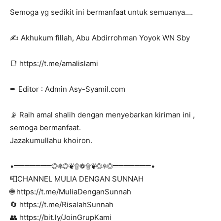
Semoga yg sedikit ini bermanfaat untuk semuanya….
✍ Akhukum fillah, Abu Abdirrohman Yoyok WN Sby
📑 https://t.me/amalislami
✒ Editor : Admin Asy-Syamil.com
📡 Raih amal shalih dengan menyebarkan kiriman ini ,
semoga bermanfaat.
Jazakumullahu khoiron.
•═══════◎❅◎❦۩❁۩❦◎❅◎═══════•
📮CHANNEL MULIA DENGAN SUNNAH
🌐 https://t.me/MuliaDenganSunnah
🔄 https://t.me/RisalahSunnah
👥 https://bit.ly/JoinGrupKami