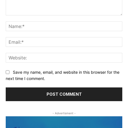
Comment:
Na
Ema
Web
Save my name, email, and website in this browser for the
next time I comment.
- Advertisment -