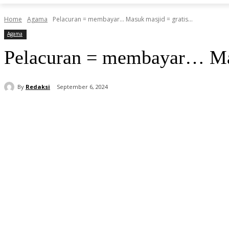
Home
Agama
Pelacuran = membayar... Masuk masjid = gratis...
Agama
Pelacuran = membayar… Ma
By
Redaksi
September 6, 2024
Share