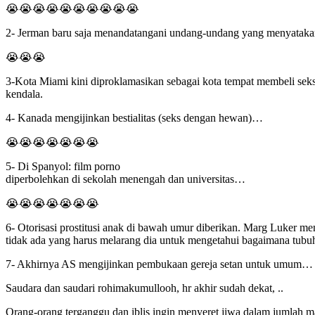
😭😭😭😭😭😭😭😭😭😭
2- Jerman baru saja menandatangani undang-undang yang menyatakan ba
😭😭😭
3-Kota Miami kini diproklamasikan sebagai kota tempat membeli seks d
kendala.
4- Kanada mengijinkan bestialitas (seks dengan hewan)…
😭😭😭😭😭😭😭
5- Di Spanyol: film porno
diperbolehkan di sekolah menengah dan universitas…
😭😭😭😭😭😭😭
6- Otorisasi prostitusi anak di bawah umur diberikan. Marg Luker m
tidak ada yang harus melarang dia untuk mengetahui bagaimana tub
7- Akhirnya AS mengijinkan pembukaan gereja setan untuk umum…
Saudara dan saudari rohimakumullooh, hr akhir sudah dekat, ..
Orang-orang terganggu dan iblis ingin menyeret jiwa dalam jumlah m