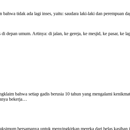
hwa tidak ada lagi inses, yaitu: saudara laki-laki dan perempuan dap
i depan umum. Artinya: di jalan, ke gereja, ke mesjid, ke pasar, ke la
engklaim bahwa setiap gadis berusia 10 tahun yang mengalami kenikmat
uhnya bekerja…
aksimum bersamanya untuk menyingkirkan mereka dari belas kasihan il