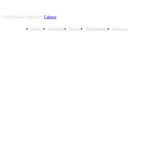
© 2024 Kanal Sembilan by
Cakpras
Redaksi
Disclaimer
Privacy
Advertisement
Contact us