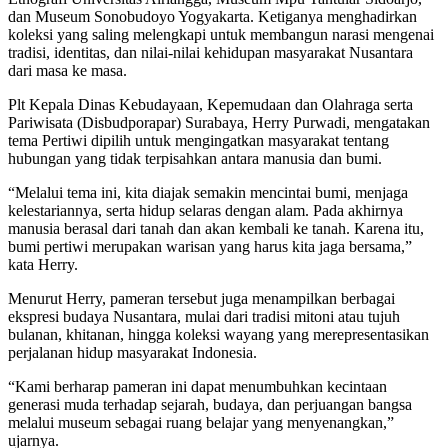
dan Museum Sonobudoyo Yogyakarta. Ketiganya menghadirkan
koleksi yang saling melengkapi untuk membangun narasi mengenai
tradisi, identitas, dan nilai-nilai kehidupan masyarakat Nusantara
dari masa ke masa.
Plt Kepala Dinas Kebudayaan, Kepemudaan dan Olahraga serta
Pariwisata (Disbudporapar) Surabaya, Herry Purwadi, mengatakan
tema Pertiwi dipilih untuk mengingatkan masyarakat tentang
hubungan yang tidak terpisahkan antara manusia dan bumi.
“Melalui tema ini, kita diajak semakin mencintai bumi, menjaga
kelestariannya, serta hidup selaras dengan alam. Pada akhirnya
manusia berasal dari tanah dan akan kembali ke tanah. Karena itu,
bumi pertiwi merupakan warisan yang harus kita jaga bersama,”
kata Herry.
Menurut Herry, pameran tersebut juga menampilkan berbagai
ekspresi budaya Nusantara, mulai dari tradisi mitoni atau tujuh
bulanan, khitanan, hingga koleksi wayang yang merepresentasikan
perjalanan hidup masyarakat Indonesia.
“Kami berharap pameran ini dapat menumbuhkan kecintaan
generasi muda terhadap sejarah, budaya, dan perjuangan bangsa
melalui museum sebagai ruang belajar yang menyenangkan,”
ujarnya.