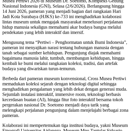
Musea Pertiwi 2026 di Museum Dr. Soetomo, Kompleks Gedung
Nasional Indonesia (GNI), Selasa (2/6/2026). Berlangsung hingga
14 Juni 2026, pameran yang menjadi bagian dari rangkaian Hari
Jadi Kota Surabaya (HJKS) ke-733 ini menghadirkan kolaborasi
lintas museum untuk mengajak masyarakat menelusuri perjalanan
hidup manusia sekaligus memahami akar budaya bangsa melalui
pendekatan yang lebih interaktif dan imersif.
Mengusung tema “Pertiwi – Penghormatan untuk Bumi Indonesia”,
pameran ini menyajikan narasi tentang hubungan manusia dengan
tanah sebagai sumber kehidupan. Pengunjung diajak memahami
bagaimana manusia lahir, tumbuh, membangun kehidupan, hingga
kembali ke bumi melalui rangkaian koleksi, tradisi, dan artefak
budaya yang diwariskan turun-temurun.
Berbeda dari pameran museum konvensional, Cross Musea Pertiwi
memadukan koleksi sejarah dengan teknologi digital sehingga
menghadirkan pengalaman yang lebih dekat dengan generasi muda.
Sejumlah instalasi interaktif, immersive room, teknologi berbasis
kecerdasan buatan (AI), hingga fitur foto interaktif bersama tokoh
pergerakan nasional Dr. Soetomo menjadi daya tarik yang
melengkapi perjalanan pengunjung dalam menjelajahi berbagai zona
pameran.
Kolaborasi ini mempertemukan tiga institusi budaya, yakni Museum
Etnografi Universitas Airlangga, Museum Mpu Tantular Sidoarjo,