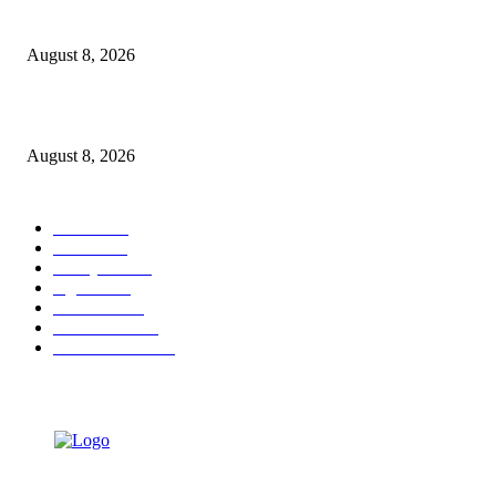
Dalam Jaminan Allah
August 8, 2026
Berbakti
August 8, 2026
POPULAR CATEGORY
Ekbis
1631
Hotel
1473
Tausiyah
1073
Agama
938
Peristiwa
632
Pendidikan
468
Pemerintahan
341