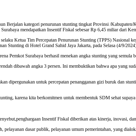
Berjalan kategori penurunan stunting tingkat Provinsi /Kabupaten/Kot
ot Surabaya mendapatkan Insentif Fiskal sebesar Rp 6,45 miliar dari 
n selaku Ketua Tim Percepatan Penurunan Stunting (TPPS) Nasional ke
n Stunting di Hotel Grand Sahid Jaya Jakarta, pada Selasa (4/9/2024)
ena Pemkot Surabaya berhasil menekan angka stunting yang semula ber
i terendah dibawah angka 3 persen. Ini membuktikan bahwa apa yang sud
 akan dipergunakan untuk percepatan penangganan gizi buruk dan stun
 stunting, karena kita berkomitmen untuk membentuk SDM sehat supaya
nyebut,penghargaan Insentif Fiskal diberikan atas kinerja, inovasi, d
ah, pelayanan dasar publik, pelayanan umum pemerintahan, yang dialoka