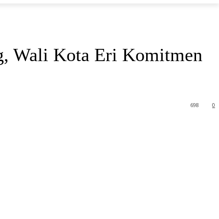
ng, Wali Kota Eri Komitmen
698
0