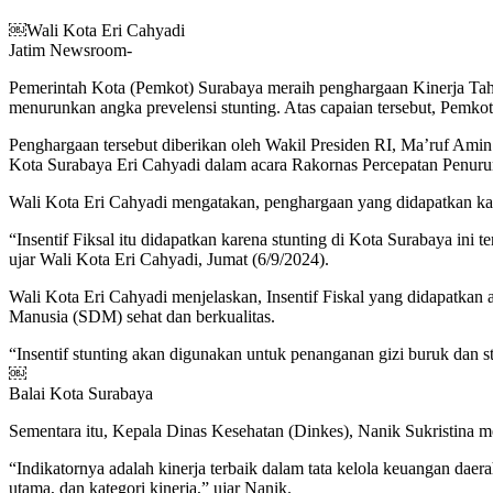
￼Wali Kota Eri Cahyadi
Jatim Newsroom-
Pemerintah Kota (Pemkot) Surabaya meraih penghargaan Kinerja Tahun 
menurunkan angka prevelensi stunting. Atas capaian tersebut, Pemk
Penghargaan tersebut diberikan oleh Wakil Presiden RI, Ma’ruf Ami
Kota Surabaya Eri Cahyadi dalam acara Rakornas Percepatan Penuruna
Wali Kota Eri Cahyadi mengatakan, penghargaan yang didapatkan kar
“Insentif Fiksal itu didapatkan karena stunting di Kota Surabaya in
ujar Wali Kota Eri Cahyadi, Jumat (6/9/2024).
Wali Kota Eri Cahyadi menjelaskan, Insentif Fiskal yang didapatkan
Manusia (SDM) sehat dan berkualitas.
“Insentif stunting akan digunakan untuk penanganan gizi buruk dan
￼
Balai Kota Surabaya
Sementara itu, Kepala Dinas Kesehatan (Dinkes), Nanik Sukristina me
“Indikatornya adalah kinerja terbaik dalam tata kelola keuangan daer
utama, dan kategori kinerja,” ujar Nanik.