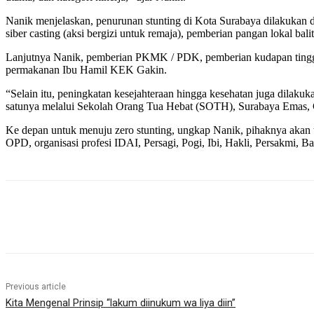
Nanik menjelaskan, penurunan stunting di Kota Surabaya dilakukan d
siber casting (aksi bergizi untuk remaja), pemberian pangan lokal bal
Lanjutnya Nanik, pemberian PKMK / PDK, pemberian kudapan tinggi
permakanan Ibu Hamil KEK Gakin.
“Selain itu, peningkatan kesejahteraan hingga kesehatan juga dilakuk
satunya melalui Sekolah Orang Tua Hebat (SOTH), Surabaya Emas,
Ke depan untuk menuju zero stunting, ungkap Nanik, pihaknya akan
OPD, organisasi profesi IDAI, Persagi, Pogi, Ibi, Hakli, Persakmi, B
Share
Previous article
Kita Mengenal Prinsip “lakum diinukum wa liya diin”