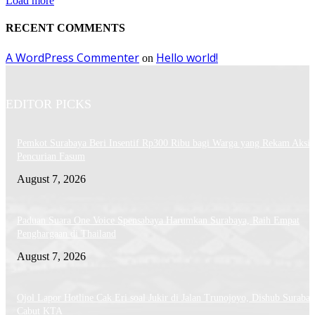
Load more
RECENT COMMENTS
A WordPress Commenter
Hello world!
on
EDITOR PICKS
Pemkot Surabaya Beri Insentif Rp300 Ribu bagi Warga yang Rekam Aksi
Pencurian Fasum
August 7, 2026
Paduan Suara One Voice Spensabaya Harumkan Surabaya, Raih Empat
Penghargaan di Thailand
August 7, 2026
Ojol Lapor Hotline Cak Eri soal Jukir di Jalan Trunojoyo, Dishub Suraba
Cabut KTA