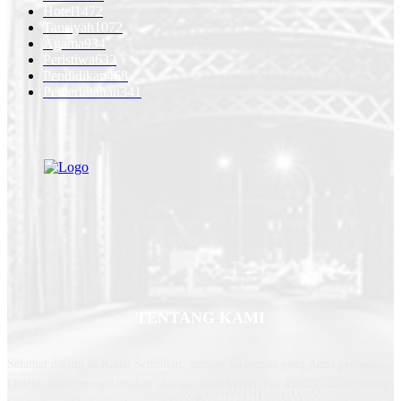
Hotel
1472
Tausiyah
1072
Agama
934
Peristiwa
632
Pendidikan
468
Pemerintahan
341
TENTANG KAMI
Selamat datang di Kanal Sembilan, sumber informasi yang Anda percaya.
Di sini, kami mengutamakan akurasi, kredibilitas, dan kualitas dalam setiap