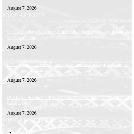
August 7, 2026
POPULAR POSTS
Pemkot Surabaya Beri Insentif Rp300 Ribu bagi Warga yang Rekam Aksi
Pencurian Fasum
August 7, 2026
Paduan Suara One Voice Spensabaya Harumkan Surabaya, Raih Empat
Penghargaan di Thailand
August 7, 2026
Ojol Lapor Hotline Cak Eri soal Jukir di Jalan Trunojoyo, Dishub Suraba
Cabut KTA
August 7, 2026
POPULAR CATEGORY
Ekbis
1630