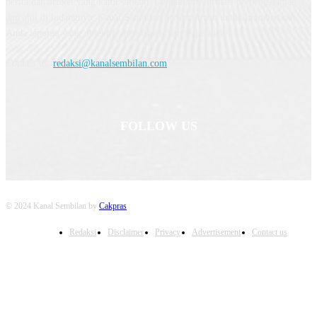
berita dan artikel yang kami sajikan. Dengan tim jurnalis berpengalaman
dan ahli di bidangnya, Kanal Sembilan berkomitmen untuk memberikan
Anda laporan yang objektif, mendalam, dan terperinci.
Contact us:
redaksi@kanalsembilan.com
FOLLOW US
© 2024 Kanal Sembilan by
Cakpras
Redaksi
Disclaimer
Privacy
Advertisement
Contact us