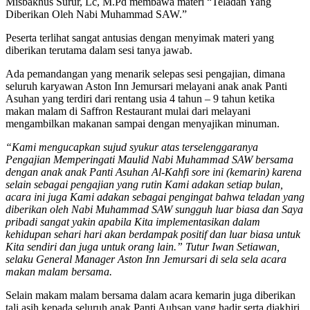
Misbakhus Surur, Lc, M.Pd membawa materi “Teladan Yang
Diberikan Oleh Nabi Muhammad SAW.”
Peserta terlihat sangat antusias dengan menyimak materi yang
diberikan terutama dalam sesi tanya jawab.
Ada pemandangan yang menarik selepas sesi pengajian, dimana
seluruh karyawan Aston Inn Jemursari melayani anak anak Panti
Asuhan yang terdiri dari rentang usia 4 tahun – 9 tahun ketika
makan malam di Saffron Restaurant mulai dari melayani
mengambilkan makanan sampai dengan menyajikan minuman.
“Kami mengucapkan sujud syukur atas terselenggaranya
Pengajian Memperingati Maulid Nabi Muhammad SAW bersama
dengan anak anak Panti Asuhan Al-Kahfi sore ini (kemarin) karena
selain sebagai pengajian yang rutin Kami adakan setiap bulan,
acara ini juga Kami adakan sebagai pengingat bahwa teladan yang
diberikan oleh Nabi Muhammad SAW sungguh luar biasa dan Saya
pribadi sangat yakin apabila Kita implementasikan dalam
kehidupan sehari hari akan berdampak positif dan luar biasa untuk
Kita sendiri dan juga untuk orang lain.” Tutur Iwan Setiawan,
selaku General Manager Aston Inn Jemursari di sela sela acara
makan malam bersama.
Selain makam malam bersama dalam acara kemarin juga diberikan
tali asih kepada seluruh anak Panti Auhsan yang hadir serta diakhiri