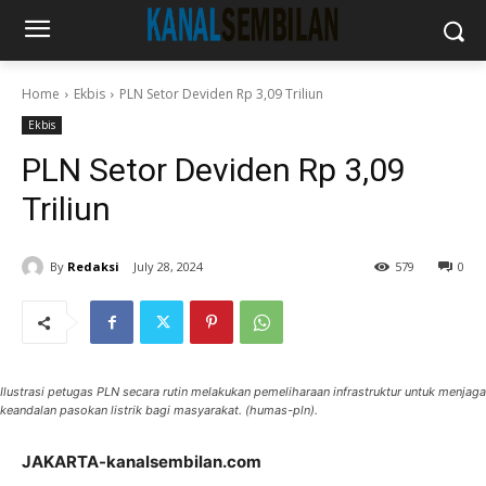
Home
Ekbis
PLN Setor Deviden Rp 3,09 Triliun
Ekbis
PLN Setor Deviden Rp 3,09
Triliun
By
Redaksi
July 28, 2024
579
0
Ilustrasi petugas PLN secara rutin melakukan pemeliharaan infrastruktur untuk menjaga
keandalan pasokan listrik bagi masyarakat. (humas-pln).
JAKARTA-kanalsembilan.com