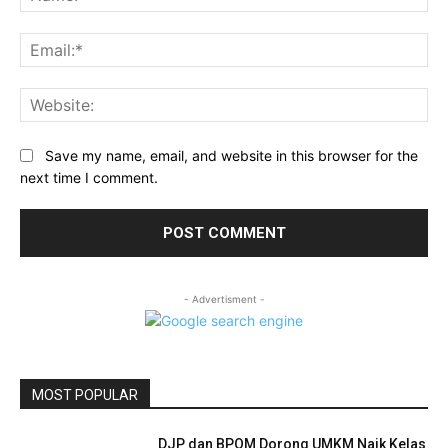
Ema
Web
Save my name, email, and website in this browser for the
next time I comment.
- Advertisment -
MOST POPULAR
DJP dan BPOM Dorong UMKM Naik Kelas