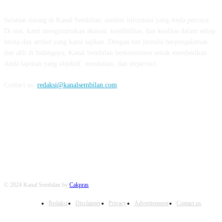
Selamat datang di Kanal Sembilan, sumber informasi yang Anda percaya.
Di sini, kami mengutamakan akurasi, kredibilitas, dan kualitas dalam setiap
berita dan artikel yang kami sajikan. Dengan tim jurnalis berpengalaman
dan ahli di bidangnya, Kanal Sembilan berkomitmen untuk memberikan
Anda laporan yang objektif, mendalam, dan terperinci.
Contact us:
redaksi@kanalsembilan.com
FOLLOW US
© 2024 Kanal Sembilan by
Cakpras
Redaksi
Disclaimer
Privacy
Advertisement
Contact us