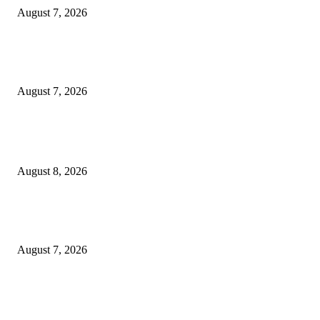
August 7, 2026
Paduan Suara One Voice Spensabaya Harumkan Surabaya, Raih Empat
Penghargaan di Thailand
August 7, 2026
POPULAR POSTS
Ayat Kauniyah Itu Apa ?
August 8, 2026
Pemkot Surabaya Beri Insentif Rp300 Ribu bagi Warga yang Rekam Aksi
Pencurian Fasum
August 7, 2026
Paduan Suara One Voice Spensabaya Harumkan Surabaya, Raih Empat
Penghargaan di Thailand