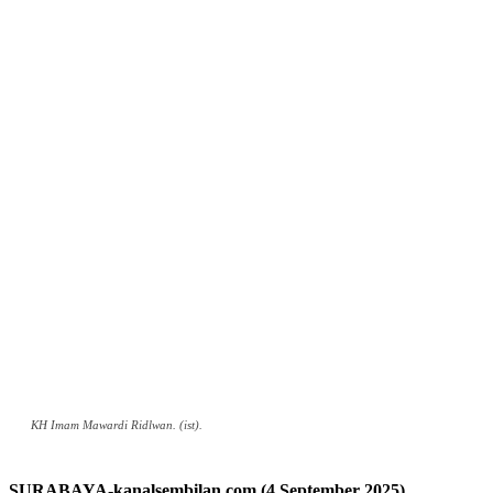
KH Imam Mawardi Ridlwan. (ist).
SURABAYA-kanalsembilan.com (4 September 2025)