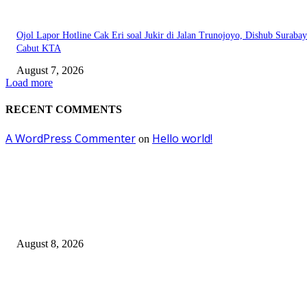
Ojol Lapor Hotline Cak Eri soal Jukir di Jalan Trunojoyo, Dishub Suraba
Cabut KTA
August 7, 2026
Load more
RECENT COMMENTS
A WordPress Commenter
Hello world!
on
EDITOR PICKS
Ayat Kauniyah Itu Apa ?
August 8, 2026
Pemkot Surabaya Beri Insentif Rp300 Ribu bagi Warga yang Rekam Aksi
Pencurian Fasum