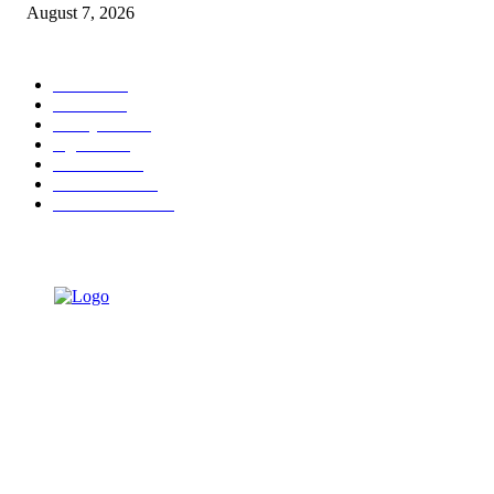
August 7, 2026
POPULAR CATEGORY
Ekbis
1630
Hotel
1472
Tausiyah
1073
Agama
934
Peristiwa
632
Pendidikan
468
Pemerintahan
341
TENTANG KAMI