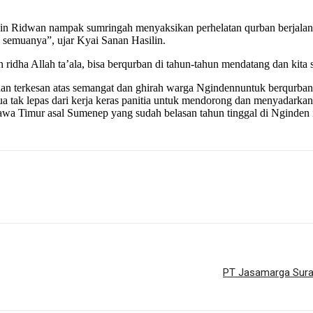
in Ridwan nampak sumringah menyaksikan perhelatan qurban berjalan lan
k semuanya”, ujar Kyai Sanan Hasilin.
 ridha Allah ta’ala, bisa berqurban di tahun-tahun mendatang dan kit
 dan terkesan atas semangat dan ghirah warga Ngindennuntuk berqurba
 tak lepas dari kerja keras panitia untuk mendorong dan menyadarkan m
al Jawa Timur asal Sumenep yang sudah belasan tahun tinggal di Nginden
PT Jasamarga Sura