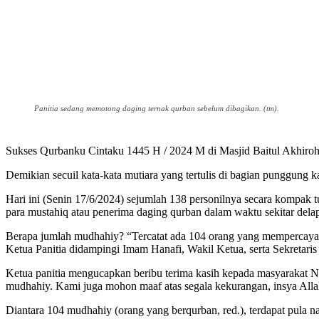
Panitia sedang memotong daging ternak qurban sebelum dibagikan. (tm).
Sukses Qurbanku Cintaku 1445 H / 2024 M di Masjid Baitul Akhiroh
Demikian secuil kata-kata mutiara yang tertulis di bagian punggung 
Hari ini (Senin 17/6/2024) sejumlah 138 personilnya secara kompak 
para mustahiq atau penerima daging qurban dalam waktu sekitar dela
Berapa jumlah mudhahiy? “Tercatat ada 104 orang yang mempercayak
Ketua Panitia didampingi Imam Hanafi, Wakil Ketua, serta Sekretari
Ketua panitia mengucapkan beribu terima kasih kepada masyarakat
mudhahiy. Kami juga mohon maaf atas segala kekurangan, insya Allah 
Diantara 104 mudhahiy (orang yang berqurban, red.), terdapat pula