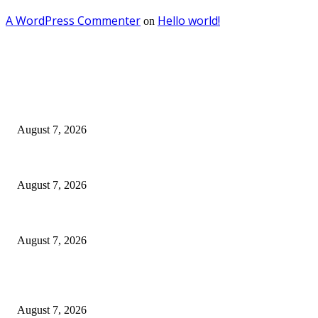
A WordPress Commenter
Hello world!
on
EDITOR PICKS
Kredit Perbankan Pada Juni 2026 Tumbuh 12,67 Persen Menjadi Rp 9.081
August 7, 2026
Sebanyak 10 BPR/BPRS Dicabut Izin Usahanya
August 7, 2026
OJK Ungkap 15 Perusahaan Pialang Asuransi Ilegal, Proses Hukum Terus 
August 7, 2026
POPULAR POSTS
Kredit Perbankan Pada Juni 2026 Tumbuh 12,67 Persen Menjadi Rp 9.081
August 7, 2026