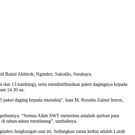
jid Baitul Akhiroh, Nginden, Sukolilo, Surabaya.
i dan 13 kambing), serta mendistribusikan paket dagingnya kepada
jam 14.30 an.
paket daging kepada mustahiq”, kata M. Rosulin Zainul Imron,
 qurbannya. “Semua Allah SWT menerima amaliah qurban para
gi di tahun-tahun mendatang”, tambahnya.
 Nginden Jangkungan saat ini. Sedangkan nama kedua adalah Lurah