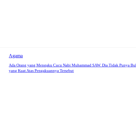
Agama
Ada Orang yang Mengaku Cucu Nabi Muhammad SAW. Dia Tidak Punya Bu
yang Kuat Atas Pengakuannya Tersebut