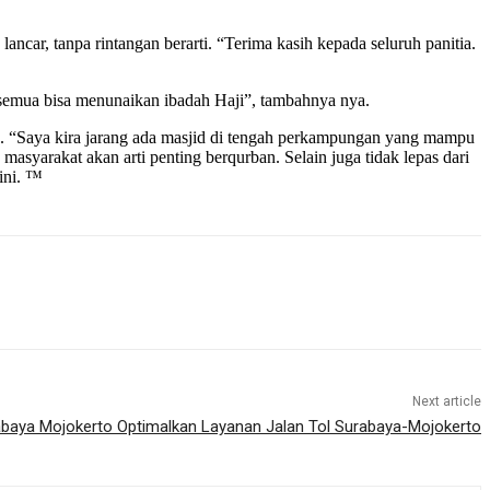
car, tanpa rintangan berarti. “Terima kasih kepada seluruh panitia.
a semua bisa menunaikan ibadah Haji”, tambahnya nya.
n. “Saya kira jarang ada masjid di tengah perkampungan yang mampu
asyarakat akan arti penting berqurban. Selain juga tidak lepas dari
 ini. ™
Next article
baya Mojokerto Optimalkan Layanan Jalan Tol Surabaya-Mojokerto