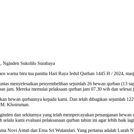
, Nginden Sukolilo Surabaya
kaos warna biru tua panitia Hari Raya Iedul Qurban 1445 H / 2024, mas
tuntas menyelesaikan penyembelihan sejumlah 26 hewan qurban (13 sap
pan jam. Mereka memulai pelaksaan qurban jam 07.30 wib dan selesai 
an hewan qurbannya kepada kami. Dan telah dibagikan sejumlah 1225 
s M. Khoiruman.
 Nginden dan sekitarnya yang telah mempercayakan penanganan hewan
selalu kami evaluasi pelaksanaan qurban tahun ini agar lebih baik la
 nama Novi Astuti dan Erna Sri Wulandari. Yang pertama adalah Lurah