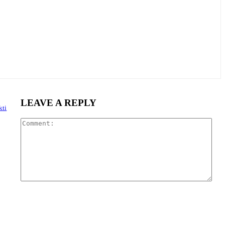
LEAVE A REPLY
kti
Com