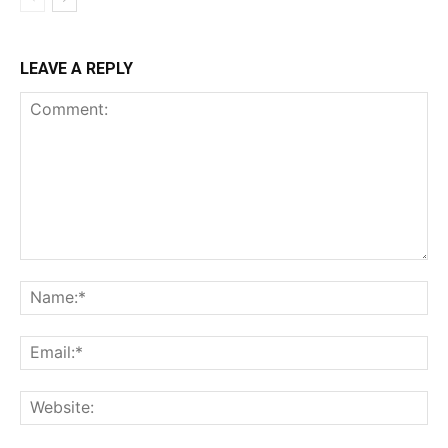
LEAVE A REPLY
Comment:
Na
Ema
Web