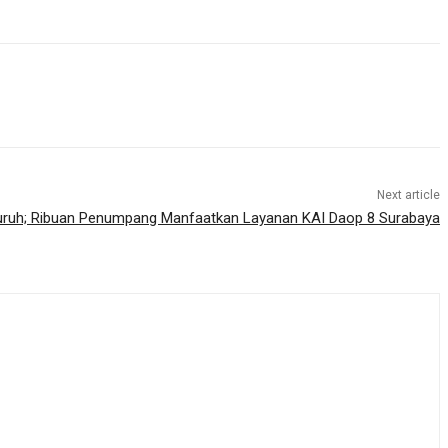
Next article
Buruh; Ribuan Penumpang Manfaatkan Layanan KAI Daop 8 Surabaya