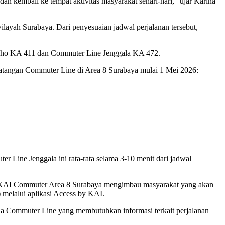
an kembali ke tempat aktivitas masyarakat sehari-hari,” ujar Karina
layah Surabaya. Dari penyesuaian jadwal perjalanan tersebut,
Dhoho KA 411 dan Commuter Line Jenggala KA 472.
datangan Commuter Line di Area 8 Surabaya mulai 1 Mei 2026:
ine Jenggala ini rata-rata selama 3-10 menit dari jadwal
t. KAI Commuter Area 8 Surabaya mengimbau masyarakat yang akan
melalui aplikasi Access by KAI.
Commuter Line yang membutuhkan informasi terkait perjalanan