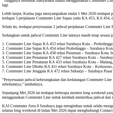
“Tingginya mobilitas masyarakat dalam menggunakan Commuter Line Sur
lagi.
Lebih lanjut, Karina juga menyampaikan mulai 1 Mei 2026 terdapat 
terdapat 3 perjalanan Commuter Line Supas yaitu KA 453, KA 454,
Selain itu, terdapat penyesuaian 2 jadwal perjalanan Commuter L
Sedangkan untuk jadwal Commuter Line lainnya masih tetap sesuai 
1. Commuter Line Supas KA 453 relasi Surabaya Kota – Probolinggo
2. Commuter Line Supas KA 454 relasi Probolinggo – Surabaya Kota
3. Commuter Line Supas KA 458 relasi Pasuruan – Surabaya Kota, b
4. Commuter Line Penataran KA 427 relasi Surabaya Kota – Surabay
5. Commuter Line Penataran KA 433 relasi Surabaya Kota – Malang,
6. Commuter Line Dhoho KA 411 relasi Surabaya Kota – Kertosono, 
7. Commuter Line Jenggala KA 472 relasi Sidoarjo – Surabaya Pasar
“Penyesuaian jadwal keberangkatan dan kedatangan Commuter Line S
sebelumnya,” tambahnya.
Sepanjang Mei 2026 ini terdapat beberapa momen long weekend yan
menggunakan Commuter Line untuk kembali memeriksa jadwal dan mem
KAI Commuter Area 8 Surabaya juga mengimbau untuk selalu mengu
selama long weekend di bulan Mei 2026 dapat menghubungi Contact C