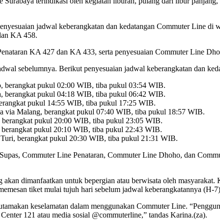
abaya terindikasi oleh kegiatan liburan, pulang dari libur panjang, d
penyesuaian jadwal keberangkatan dan kedatangan Commuter Line di wi
 dan KA 458.
ine Penataran KA 427 dan KA 433, serta penyesuaian Commuter Line 
jadwal sebelumnya. Berikut penyesuaian jadwal keberangkatan dan ke
, berangkat pukul 02:00 WIB, tiba pukul 03:54 WIB.
, berangkat pukul 04:18 WIB, tiba pukul 06:42 WIB.
erangkat pukul 14:55 WIB, tiba pukul 17:25 WIB.
a via Malang, berangkat pukul 07:40 WIB, tiba pukul 18:57 WIB.
 berangkat pukul 20:00 WIB, tiba pukul 23:05 WIB.
berangkat pukul 20:10 WIB, tiba pukul 22:43 WIB.
 Turi, berangkat pukul 20:30 WIB, tiba pukul 21:31 WIB.
upas, Commuter Line Penataran, Commuter Line Dhoho, dan Commuter L
g akan dimanfaatkan untuk bepergian atau berwisata oleh masyaraka
esan tiket mulai tujuh hari sebelum jadwal keberangkatannya (H-7) 
tamakan keselamatan dalam menggunakan Commuter Line. “Pengguna 
enter 121 atau media sosial @commuterline,” tandas Karina.(za).