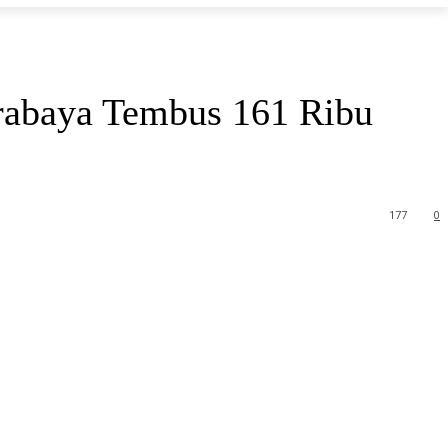
rabaya Tembus 161 Ribu
177
0