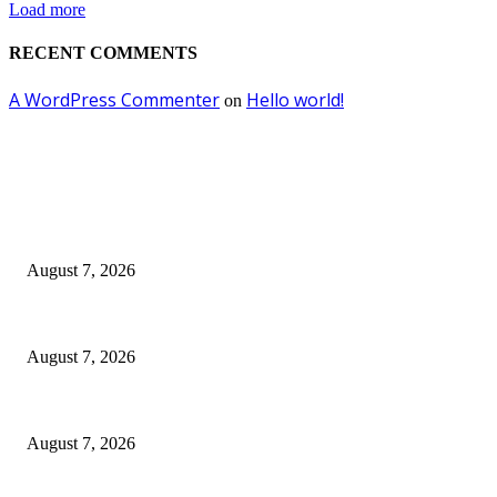
Load more
RECENT COMMENTS
A WordPress Commenter
Hello world!
on
EDITOR PICKS
Menaklukkan Diri Sendiri dari Hal Buruk
August 7, 2026
Kredit Perbankan Pada Juni 2026 Tumbuh 12,67 Persen Menjadi Rp 9.081
August 7, 2026
Sebanyak 10 BPR/BPRS Dicabut Izin Usahanya
August 7, 2026
POPULAR POSTS