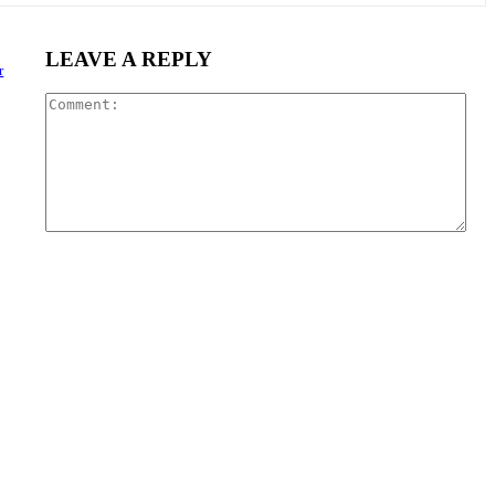
LEAVE A REPLY
r
Com