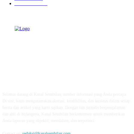
Pemerintahan
342
TENTANG KAMI
Selamat datang di Kanal Sembilan, sumber informasi yang Anda percaya.
Di sini, kami mengutamakan akurasi, kredibilitas, dan kualitas dalam setiap
berita dan artikel yang kami sajikan. Dengan tim jurnalis berpengalaman
dan ahli di bidangnya, Kanal Sembilan berkomitmen untuk memberikan
Anda laporan yang objektif, mendalam, dan terperinci.
Contact us:
redaksi@kanalsembilan.com