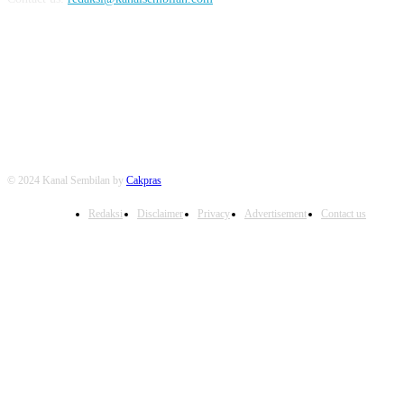
FOLLOW US
© 2024 Kanal Sembilan by
Cakpras
Redaksi
Disclaimer
Privacy
Advertisement
Contact us