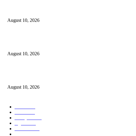
Jangan sekali kali mengKROPOSkan Banom NU Apalagi menambah KR
di tubuh NU…
August 10, 2026
Fun Match Midtown Indonesia 2026, Perkuat Sportivitas dan Kebersamaa
Antar-Hotel
August 10, 2026
BATIQA Hotel Darmo Surabaya Rayakan Anniversary ke-8 Bertemakan
“HASTABRATA”
August 10, 2026
POPULAR CATEGORY
Ekbis
1637
Hotel
1478
Tausiyah
1076
Agama
939
Peristiwa
632
Pendidikan
469