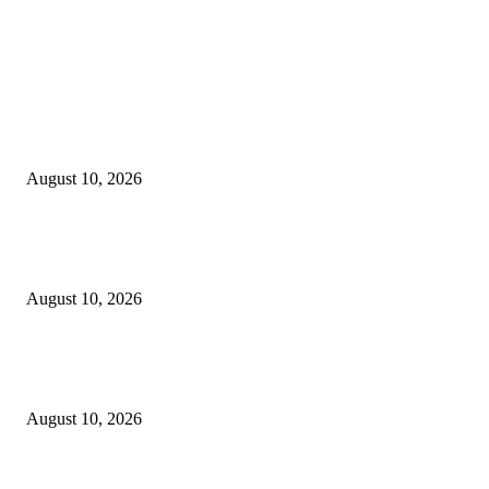
EDITOR PICKS
Jangan sekali kali mengKROPOSkan Banom NU Apalagi menambah KR
di tubuh NU…
August 10, 2026
Fun Match Midtown Indonesia 2026, Perkuat Sportivitas dan Kebersamaa
Antar-Hotel
August 10, 2026
BATIQA Hotel Darmo Surabaya Rayakan Anniversary ke-8 Bertemakan
“HASTABRATA”
August 10, 2026
POPULAR POSTS