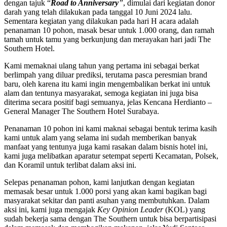
dengan tajuk “
Road to Anniversary
”
, dimulai dari kegiatan donor
darah yang telah dilakukan pada tanggal 10 Juni 2024 lalu.
Sementara kegiatan yang dilakukan pada hari H acara adalah
penanaman 10 pohon, masak besar untuk 1.000 orang, dan ramah
tamah untuk tamu yang berkunjung dan merayakan hari jadi The
Southern Hotel.
Kami memaknai ulang tahun yang pertama ini sebagai berkat
berlimpah yang diluar prediksi, terutama pasca peresmian brand
baru, oleh karena itu kami ingin mengembalikan berkat ini untuk
alam dan tentunya masyarakat, semoga kegiatan ini juga bisa
diterima secara positif bagi semuanya, jelas Kencana Herdianto –
General Manager The Southern Hotel Surabaya.
Penanaman 10 pohon ini kami maknai sebagai bentuk terima kasih
kami untuk alam yang selama ini sudah memberikan banyak
manfaat yang tentunya juga kami rasakan dalam bisnis hotel ini,
kami juga melibatkan aparatur setempat seperti Kecamatan, Polsek,
dan Koramil untuk terlibat dalam aksi ini.
Selepas penanaman pohon, kami lanjutkan dengan kegiatan
memasak besar untuk 1.000 porsi yang akan kami bagikan bagi
masyarakat sekitar dan panti asuhan yang membutuhkan. Dalam
aksi ini, kami juga mengajak
Key Opinion Leader
(KOL) yang
sudah bekerja sama dengan The Southern untuk bisa berpartisipasi