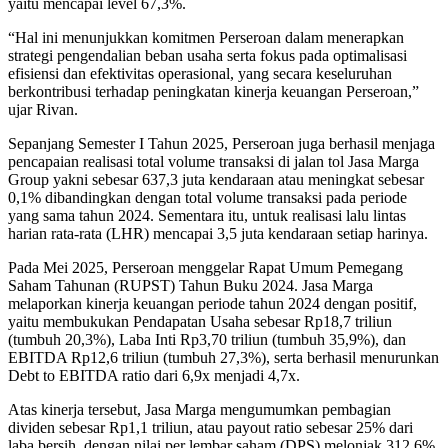
yaitu mencapai level 67,3%.
“Hal ini menunjukkan komitmen Perseroan dalam menerapkan
strategi pengendalian beban usaha serta fokus pada optimalisasi
efisiensi dan efektivitas operasional, yang secara keseluruhan
berkontribusi terhadap peningkatan kinerja keuangan Perseroan,”
ujar Rivan.
Sepanjang Semester I Tahun 2025, Perseroan juga berhasil menjaga
pencapaian realisasi total volume transaksi di jalan tol Jasa Marga
Group yakni sebesar 637,3 juta kendaraan atau meningkat sebesar
0,1% dibandingkan dengan total volume transaksi pada periode
yang sama tahun 2024. Sementara itu, untuk realisasi lalu lintas
harian rata-rata (LHR) mencapai 3,5 juta kendaraan setiap harinya.
Pada Mei 2025, Perseroan menggelar Rapat Umum Pemegang
Saham Tahunan (RUPST) Tahun Buku 2024. Jasa Marga
melaporkan kinerja keuangan periode tahun 2024 dengan positif,
yaitu membukukan Pendapatan Usaha sebesar Rp18,7 triliun
(tumbuh 20,3%), Laba Inti Rp3,70 triliun (tumbuh 35,9%), dan
EBITDA Rp12,6 triliun (tumbuh 27,3%), serta berhasil menurunkan
Debt to EBITDA ratio dari 6,9x menjadi 4,7x.
Atas kinerja tersebut, Jasa Marga mengumumkan pembagian
dividen sebesar Rp1,1 triliun, atau payout ratio sebesar 25% dari
laba bersih, dengan nilai per lembar saham (DPS) melonjak 312,6%