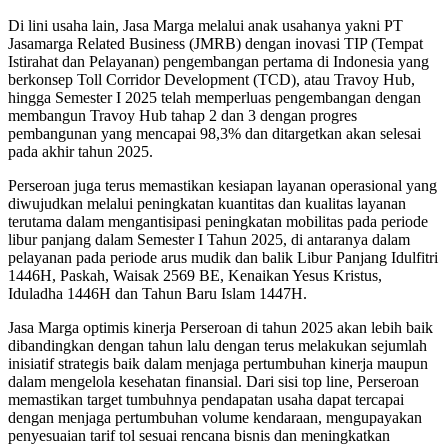
Di lini usaha lain, Jasa Marga melalui anak usahanya yakni PT
Jasamarga Related Business (JMRB) dengan inovasi TIP (Tempat
Istirahat dan Pelayanan) pengembangan pertama di Indonesia yang
berkonsep Toll Corridor Development (TCD), atau Travoy Hub,
hingga Semester I 2025 telah memperluas pengembangan dengan
membangun Travoy Hub tahap 2 dan 3 dengan progres
pembangunan yang mencapai 98,3% dan ditargetkan akan selesai
pada akhir tahun 2025.
Perseroan juga terus memastikan kesiapan layanan operasional yang
diwujudkan melalui peningkatan kuantitas dan kualitas layanan
terutama dalam mengantisipasi peningkatan mobilitas pada periode
libur panjang dalam Semester I Tahun 2025, di antaranya dalam
pelayanan pada periode arus mudik dan balik Libur Panjang Idulfitri
1446H, Paskah, Waisak 2569 BE, Kenaikan Yesus Kristus,
Iduladha 1446H dan Tahun Baru Islam 1447H.
Jasa Marga optimis kinerja Perseroan di tahun 2025 akan lebih baik
dibandingkan dengan tahun lalu dengan terus melakukan sejumlah
inisiatif strategis baik dalam menjaga pertumbuhan kinerja maupun
dalam mengelola kesehatan finansial. Dari sisi top line, Perseroan
memastikan target tumbuhnya pendapatan usaha dapat tercapai
dengan menjaga pertumbuhan volume kendaraan, mengupayakan
penyesuaian tarif tol sesuai rencana bisnis dan meningkatkan