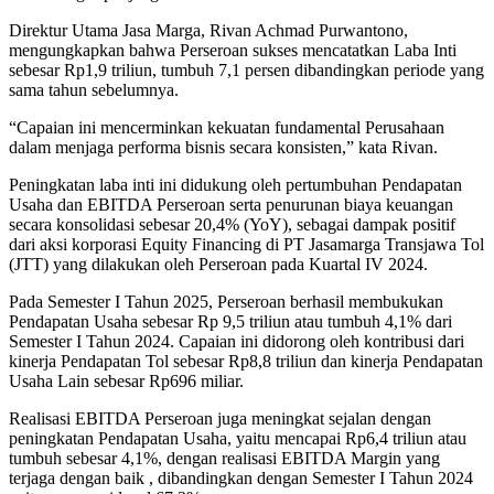
Direktur Utama Jasa Marga, Rivan Achmad Purwantono,
mengungkapkan bahwa Perseroan sukses mencatatkan Laba Inti
sebesar Rp1,9 triliun, tumbuh 7,1 persen dibandingkan periode yang
sama tahun sebelumnya.
“Capaian ini mencerminkan kekuatan fundamental Perusahaan
dalam menjaga performa bisnis secara konsisten,” kata Rivan.
Peningkatan laba inti ini didukung oleh pertumbuhan Pendapatan
Usaha dan EBITDA Perseroan serta penurunan biaya keuangan
secara konsolidasi sebesar 20,4% (YoY), sebagai dampak positif
dari aksi korporasi Equity Financing di PT Jasamarga Transjawa Tol
(JTT) yang dilakukan oleh Perseroan pada Kuartal IV 2024.
Pada Semester I Tahun 2025, Perseroan berhasil membukukan
Pendapatan Usaha sebesar Rp 9,5 triliun atau tumbuh 4,1% dari
Semester I Tahun 2024. Capaian ini didorong oleh kontribusi dari
kinerja Pendapatan Tol sebesar Rp8,8 triliun dan kinerja Pendapatan
Usaha Lain sebesar Rp696 miliar.
Realisasi EBITDA Perseroan juga meningkat sejalan dengan
peningkatan Pendapatan Usaha, yaitu mencapai Rp6,4 triliun atau
tumbuh sebesar 4,1%, dengan realisasi EBITDA Margin yang
terjaga dengan baik , dibandingkan dengan Semester I Tahun 2024