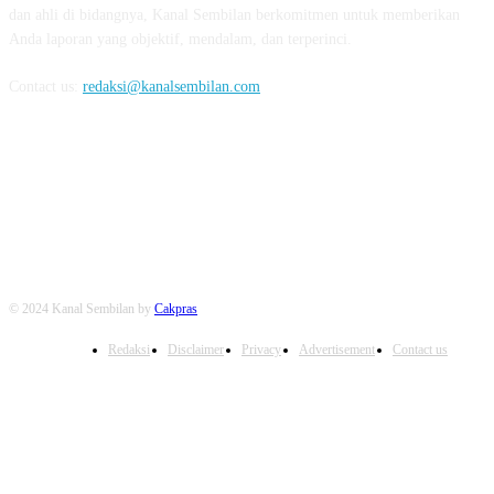
dan ahli di bidangnya, Kanal Sembilan berkomitmen untuk memberikan
Anda laporan yang objektif, mendalam, dan terperinci.
Contact us:
redaksi@kanalsembilan.com
FOLLOW US
© 2024 Kanal Sembilan by
Cakpras
Redaksi
Disclaimer
Privacy
Advertisement
Contact us