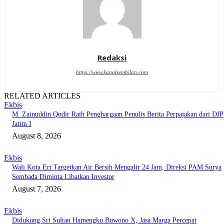
Redaksi
https://www.kanalsembilan.com
RELATED ARTICLES
Ekbis
M. Zainuddin Qodir Raih Penghargaan Penulis Berita Perpajakan dari DJP
Jatim I
August 8, 2026
Ekbis
Wali Kota Eri Targetkan Air Bersih Mengalir 24 Jam, Direksi PAM Surya
Sembada Diminta Libatkan Investor
August 7, 2026
Ekbis
Didukung Sri Sultan Hamengku Buwono X, Jasa Marga Percepat