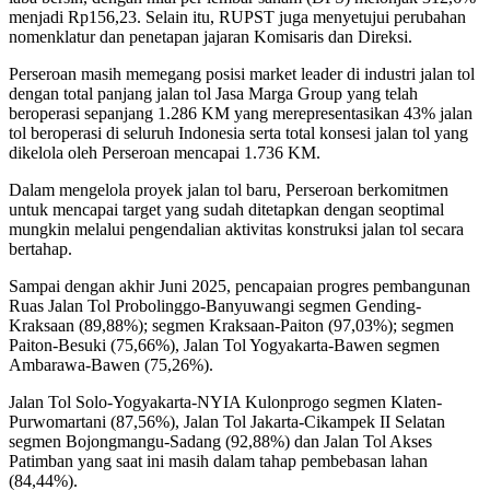
menjadi Rp156,23. Selain itu, RUPST juga menyetujui perubahan
nomenklatur dan penetapan jajaran Komisaris dan Direksi.
Perseroan masih memegang posisi market leader di industri jalan tol
dengan total panjang jalan tol Jasa Marga Group yang telah
beroperasi sepanjang 1.286 KM yang merepresentasikan 43% jalan
tol beroperasi di seluruh Indonesia serta total konsesi jalan tol yang
dikelola oleh Perseroan mencapai 1.736 KM.
Dalam mengelola proyek jalan tol baru, Perseroan berkomitmen
untuk mencapai target yang sudah ditetapkan dengan seoptimal
mungkin melalui pengendalian aktivitas konstruksi jalan tol secara
bertahap.
Sampai dengan akhir Juni 2025, pencapaian progres pembangunan
Ruas Jalan Tol Probolinggo-Banyuwangi segmen Gending-
Kraksaan (89,88%); segmen Kraksaan-Paiton (97,03%); segmen
Paiton-Besuki (75,66%), Jalan Tol Yogyakarta-Bawen segmen
Ambarawa-Bawen (75,26%).
Jalan Tol Solo-Yogyakarta-NYIA Kulonprogo segmen Klaten-
Purwomartani (87,56%), Jalan Tol Jakarta-Cikampek II Selatan
segmen Bojongmangu-Sadang (92,88%) dan Jalan Tol Akses
Patimban yang saat ini masih dalam tahap pembebasan lahan
(84,44%).