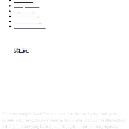
Hotel
1473
Tausiyah
1073
Agama
938
Peristiwa
632
Pendidikan
468
Pemerintahan
341
TENTANG KAMI
Selamat datang di Kanal Sembilan, sumber informasi yang Anda percaya.
Di sini, kami mengutamakan akurasi, kredibilitas, dan kualitas dalam setiap
berita dan artikel yang kami sajikan. Dengan tim jurnalis berpengalaman