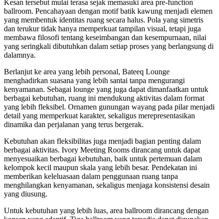
Kesan tersebut mulai terasa sejak memasuki area pre-function
ballroom. Pencahayaan dengan motif batik kawung menjadi elemen
yang membentuk identitas ruang secara halus. Pola yang simetris
dan terukur tidak hanya memperkuat tampilan visual, tetapi juga
membawa filosofi tentang keseimbangan dan kesempurnaan, nilai
yang seringkali dibutuhkan dalam setiap proses yang berlangsung di
dalamnya.
Berlanjut ke area yang lebih personal, Bateeq Lounge
menghadirkan suasana yang lebih santai tanpa mengurangi
kenyamanan. Sebagai lounge yang juga dapat dimanfaatkan untuk
berbagai kebutuhan, ruang ini mendukung aktivitas dalam format
yang lebih fleksibel. Ornamen gunungan wayang pada pilar menjadi
detail yang memperkuat karakter, sekaligus merepresentasikan
dinamika dan perjalanan yang terus bergerak.
Kebutuhan akan fleksibilitas juga menjadi bagian penting dalam
berbagai aktivitas. Ivory Meeting Rooms dirancang untuk dapat
menyesuaikan berbagai kebutuhan, baik untuk pertemuan dalam
kelompok kecil maupun skala yang lebih besar. Pendekatan ini
memberikan keleluasaan dalam penggunaan ruang tanpa
menghilangkan kenyamanan, sekaligus menjaga konsistensi desain
yang diusung.
Untuk kebutuhan yang lebih luas, area ballroom dirancang dengan