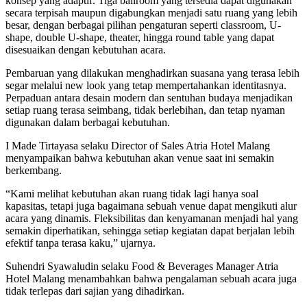
konsep yang adaptif. Tiga ballroom yang tersedia dapat digunakan
secara terpisah maupun digabungkan menjadi satu ruang yang lebih
besar, dengan berbagai pilihan pengaturan seperti classroom, U-
shape, double U-shape, theater, hingga round table yang dapat
disesuaikan dengan kebutuhan acara.
Pembaruan yang dilakukan menghadirkan suasana yang terasa lebih
segar melalui new look yang tetap mempertahankan identitasnya.
Perpaduan antara desain modern dan sentuhan budaya menjadikan
setiap ruang terasa seimbang, tidak berlebihan, dan tetap nyaman
digunakan dalam berbagai kebutuhan.
I Made Tirtayasa selaku Director of Sales Atria Hotel Malang
menyampaikan bahwa kebutuhan akan venue saat ini semakin
berkembang.
“Kami melihat kebutuhan akan ruang tidak lagi hanya soal
kapasitas, tetapi juga bagaimana sebuah venue dapat mengikuti alur
acara yang dinamis. Fleksibilitas dan kenyamanan menjadi hal yang
semakin diperhatikan, sehingga setiap kegiatan dapat berjalan lebih
efektif tanpa terasa kaku,” ujarnya.
Suhendri Syawaludin selaku Food & Beverages Manager Atria
Hotel Malang menambahkan bahwa pengalaman sebuah acara juga
tidak terlepas dari sajian yang dihadirkan.