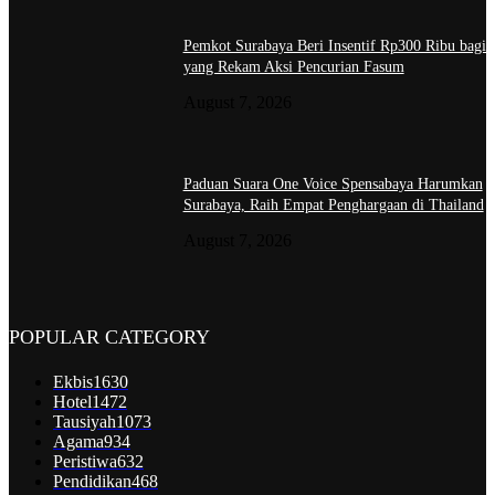
Pemkot Surabaya Beri Insentif Rp300 Ribu bagi
yang Rekam Aksi Pencurian Fasum
August 7, 2026
Paduan Suara One Voice Spensabaya Harumkan
Surabaya, Raih Empat Penghargaan di Thailand
August 7, 2026
POPULAR CATEGORY
Ekbis
1630
Hotel
1472
Tausiyah
1073
Agama
934
Peristiwa
632
Pendidikan
468