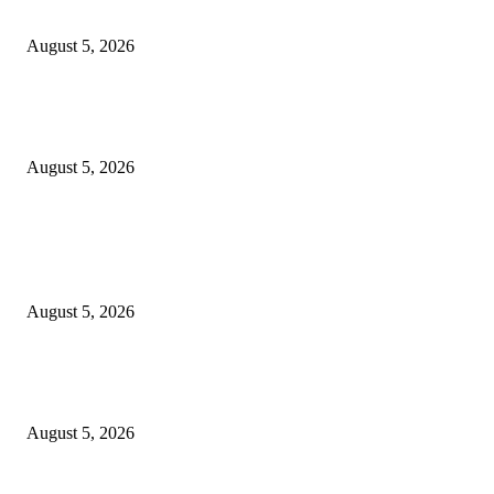
Kelas
August 5, 2026
SGE 2026 Dibuka, Wali Kota Eri Dorong UMKM Surabaya Tembus Trans
Rp9 Miliar
August 5, 2026
POPULAR POSTS
DJP dan BPOM Dorong UMKM Naik Kelas melalui Integrasi Coretax DJP
Layanan Publik
August 5, 2026
Empat Tahun SGE, Rp30,3 Miliar Berputar dan 370 UMKM Surabaya Na
Kelas
August 5, 2026