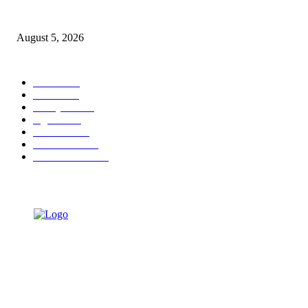
SGE 2026 Dibuka, Wali Kota Eri Dorong UMKM Surabaya Tembus Trans
Rp9 Miliar
August 5, 2026
POPULAR CATEGORY
Ekbis
1623
Hotel
1467
Tausiyah
1070
Agama
931
Peristiwa
629
Pendidikan
464
Pemerintahan
338