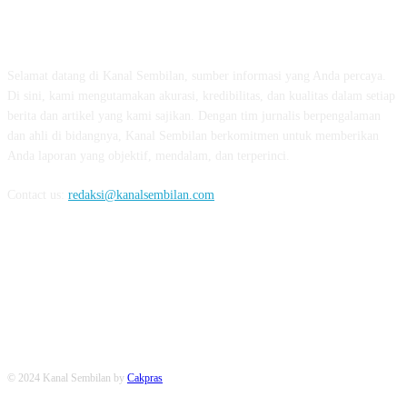
TENTANG KAMI
Selamat datang di Kanal Sembilan, sumber informasi yang Anda percaya.
Di sini, kami mengutamakan akurasi, kredibilitas, dan kualitas dalam setiap
berita dan artikel yang kami sajikan. Dengan tim jurnalis berpengalaman
dan ahli di bidangnya, Kanal Sembilan berkomitmen untuk memberikan
Anda laporan yang objektif, mendalam, dan terperinci.
Contact us:
redaksi@kanalsembilan.com
FOLLOW US
© 2024 Kanal Sembilan by
Cakpras