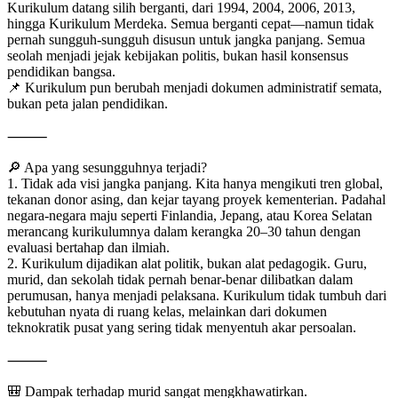
Kurikulum datang silih berganti, dari 1994, 2004, 2006, 2013,
hingga Kurikulum Merdeka. Semua berganti cepat—namun tidak
pernah sungguh-sungguh disusun untuk jangka panjang. Semua
seolah menjadi jejak kebijakan politis, bukan hasil konsensus
pendidikan bangsa.
📌 Kurikulum pun berubah menjadi dokumen administratif semata,
bukan peta jalan pendidikan.
⸻
🔎 Apa yang sesungguhnya terjadi?
1. Tidak ada visi jangka panjang. Kita hanya mengikuti tren global,
tekanan donor asing, dan kejar tayang proyek kementerian. Padahal
negara-negara maju seperti Finlandia, Jepang, atau Korea Selatan
merancang kurikulumnya dalam kerangka 20–30 tahun dengan
evaluasi bertahap dan ilmiah.
2. Kurikulum dijadikan alat politik, bukan alat pedagogik. Guru,
murid, dan sekolah tidak pernah benar-benar dilibatkan dalam
perumusan, hanya menjadi pelaksana. Kurikulum tidak tumbuh dari
kebutuhan nyata di ruang kelas, melainkan dari dokumen
teknokratik pusat yang sering tidak menyentuh akar persoalan.
⸻
🎒 Dampak terhadap murid sangat mengkhawatirkan.