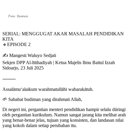
Foto: Ilustrasi.
SERIAL: MENGGUGAT AKAR MASALAH PENDIDIKAN
KITA
🔹EPISODE 2
✍️ Mangesti Waluyo Sedjati
Sekjen DPP Al-Ittihadiyah | Ketua Majelis Ilmu Baitul Izzah
Sidoarjo, 23 Juli 2025
⸻
Assalāmu‘alaikum warahmatullāhi wabarakātuh.
🌱 Sahabat budiman yang dirahmati Allah,
Di negeri ini, pergantian menteri pendidikan hampir selalu diiringi
oleh pergantian kurikulum. Namun sangat jarang kita melihat arah
yang benar-benar jelas, tujuan yang konsisten, dan landasan nilai
yang kokoh dalam setiap perubahan itu.