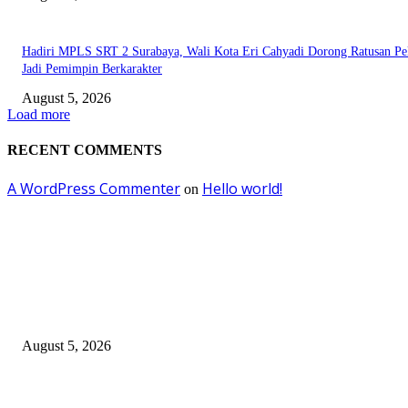
Hadiri MPLS SRT 2 Surabaya, Wali Kota Eri Cahyadi Dorong Ratusan Pel
Jadi Pemimpin Berkarakter
August 5, 2026
Load more
RECENT COMMENTS
A WordPress Commenter
Hello world!
on
EDITOR PICKS
DJP dan BPOM Dorong UMKM Naik Kelas melalui Integrasi Coretax DJP
Layanan Publik
August 5, 2026
Empat Tahun SGE, Rp30,3 Miliar Berputar dan 370 UMKM Surabaya Na