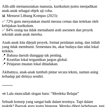
Alih-alih memanusiakan manusia, kurikulum justru menjadikan
anak-anak sebagai objek uji coba.
📊 Menurut Litbang Kompas (2023):
✅ 72% guru menyatakan murid merasa cemas dan tertekan oleh
kebijakan kurikulum.
✅ 84% orang tua tidak memahami arah asesmen dan proyek
sekolah anak-anak mereka.
Anak-anak kita dijejali proyek, format penilaian asing, dan istilah
yang tidak membumi. Sementara itu, akar budaya dan nilai lokal
terkikis.
📍 Bahasa daerah dianggap tak penting.
📍 Kearifan lokal tergantikan jargon global.
📍 Pelajaran muatan lokal ditiadakan.
Akibatnya, anak-anak tumbuh pintar secara teknis, namun asing
terhadap jati dirinya sendiri.
⸻
📣 Lalu muncullah slogan baru: “Merdeka Belajar”
Sebuah konsep yang sangat baik dalam teorinya. Tapi dalam
praktik? Banyak guru justru bingung. Mereka diberi kebebasan, tapi