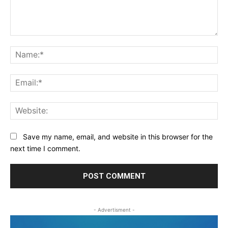
Comment:
Na
Ema
Web
Save my name, email, and website in this browser for the
next time I comment.
- Advertisment -