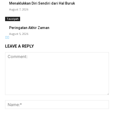
Menaklukkan Diri Sendiri dari Hal Buruk
August 7, 2026
Tausiyah
Peringatan Akhir Zaman
August 5, 2026
LEAVE A REPLY
Comment:
Na