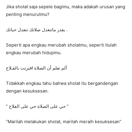
Jika sholat saja sepele bagimu, maka adakah urusan yang
penting menurutmu?
ﺑﻘﺪﺭ ﻣﺎﺗﺘﻌﺪﻝ ﺻﻼﺗﻚ ﺗﺘﻌﺪﻝ ﺣﻴﺎﺗﻚ .
Seperti apa engkau merubah sholatmu, seperti itulah
engkau merubah hidupmu.
ﺃﻟﻢ ﺗﻌﻠﻢ ﺃﻥ ﺍﻟﺼﻼﺓ ﺍﻗﺘﺮﻧﺖ ﺑﺎﻟﻔـﻼﺡ
Tidakkah engkau tahu bahwa sholat itu bergandengan
dengan kesuksesan.
“ ﺣﻲ ﻋﻠﻰ ﺍﻟﺼﻼﺓ ﺣﻲ ﻋﻠﻰ ﺍﻟﻔﻼﺡ ”
“Marilah melakukan sholat, marilah meraih kesuksesan”