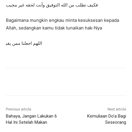
ﻓﻜﻴﻒ ﺗﻄﻠﺐ ﻣﻦ ﺍﻟﻠﻪ ﺍﻟﺘﻮﻓﻴﻖ ﻭﺃﻧﺖ ﻟﺤﻘﻪ ﻏﻴﺮ ﻣﺠﻴﺐ
Bagaimana mungkin engkau minta kesuksesan kepada
Allah, sedangkan kamu tidak tunaikan hak-Nya
ﺍﻟﻠﻬﻢ ﺍﺟﻌﻠﻨﺎ ﻣﻤﻦ ﻳﻘﻴ
Previous article
Next article
Bahaya, Jangan Lakukan 6
Kemuliaan Do’a Bagi
Hal Ini Setelah Makan
Seseorang