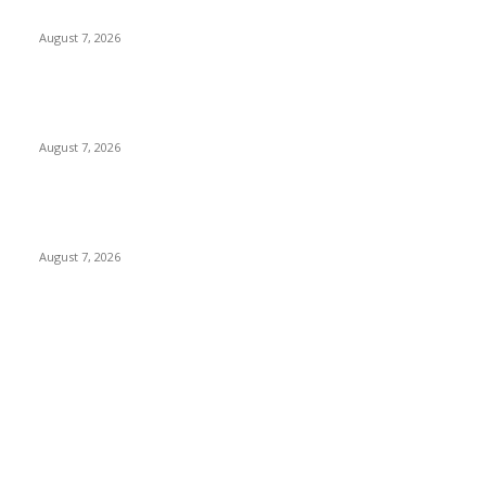
Rekam Aksi Pencurian Fasum
August 7, 2026
Paduan Suara One Voice Spensabaya Harumkan Surabaya,
Raih Empat Penghargaan di Thailand
August 7, 2026
Ojol Lapor Hotline Cak Eri soal Jukir di Jalan Trunojoyo,
Dishub Surabaya Cabut KTA
August 7, 2026
POPULAR CATEGORY
Ekbis
1630
Hotel
1472
Tausiyah
1072
Agama
934
Peristiwa
632