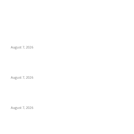
EDITOR PICKS
Pemkot Surabaya Beri Insentif Rp300 Ribu bagi Warga yang
Rekam Aksi Pencurian Fasum
August 7, 2026
Paduan Suara One Voice Spensabaya Harumkan Surabaya,
Raih Empat Penghargaan di Thailand
August 7, 2026
Ojol Lapor Hotline Cak Eri soal Jukir di Jalan Trunojoyo,
Dishub Surabaya Cabut KTA
August 7, 2026
POPULAR POSTS
Pemkot Surabaya Beri Insentif Rp300 Ribu bagi Warga yang