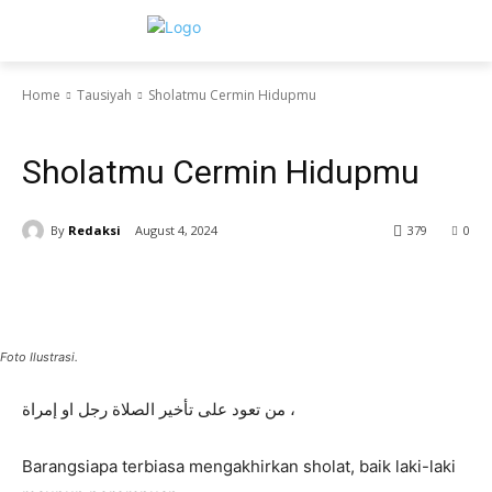
Home
Tausiyah
Sholatmu Cermin Hidupmu
Tausiyah
Sholatmu Cermin Hidupmu
By
Redaksi
August 4, 2024
379
0
Foto Ilustrasi.
ﻣﻦ ﺗﻌﻮﺩ ﻋﻠﻰ ﺗﺄﺧﻴﺮ ﺍﻟﺼﻼﺓ ﺭﺟﻞ ﺍﻭ ﺇﻣﺮﺍﺓ ،
Barangsiapa terbiasa mengakhirkan sholat, baik laki-laki