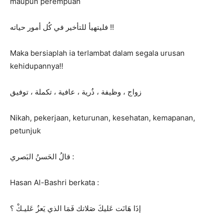
maupun perempuan
ﻓﻠﻴﺘﻬﻴﺄ ﻟﻠﺘﺄﺧﻴﺮ ﻓﻲ ﻛُﻞ ﺃﻣﻮﺭ ﺣﻴﺎﺗﻪ !!
Maka bersiaplah ia terlambat dalam segala urusan
kehidupannya!!
ﺯﻭﺍﺝ ، ﻭﻇﻴﻔﺔ ، ﺫُﺭﻳﺔ ، ﻋﺎﻓﻴﺔ ، ﺗﻜﻤﻠﺔ ، ﺗﻮﻓﻴﻖ
Nikah, pekerjaan, keturunan, kesehatan, kemapanan,
petunjuk
ﻗﺎﻝُ ﺍﻟﺤَﺴﻦُ ﺍﻟﺒَﺼﺮﻱ :
Hasan Al-Bashri berkata :
ﺇﺫَﺍ ﻫَﺎﻧَﺖ ﻋَﻠﻴﻚَ ﺻَﻼﺗﻚ ﻓَﻤَﺎ ﺍﻟﺬﻱ ﻳَﻌﺰُ ﻋَﻠﻴـﻚْ ؟