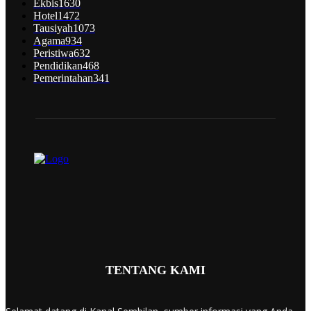
Ekbis
1630
Hotel
1472
Tausiyah
1073
Agama
934
Peristiwa
632
Pendidikan
468
Pemerintahan
341
TENTANG KAMI