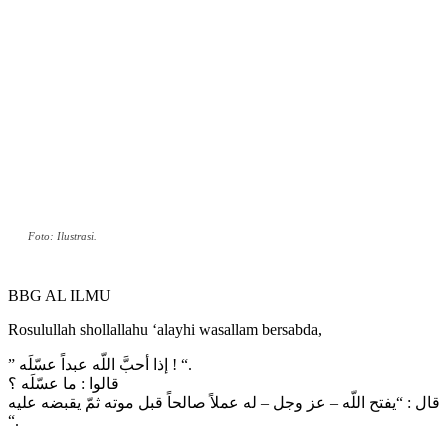
Foto: Ilustrasi.
BBG AL ILMU
Rosulullah shollallahu ‘alayhi wasallam bersabda,
” إذا أحبَّ اللّه عبداً عسّلَه ! “.
قالوا : ما عسّلَه ؟
قال : “يفتح اللّه – عز وجل – له عملاً صالحاً قبل موته ثمّ يقبضه عليه
“.