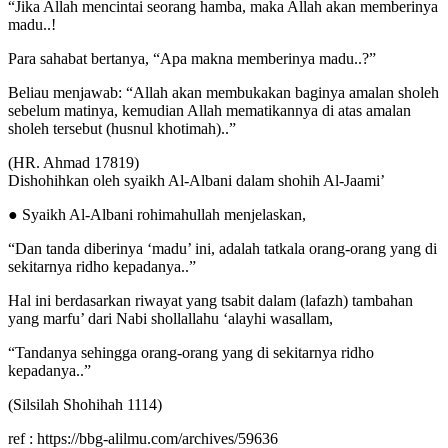
“Jika Allah mencintai seorang hamba, maka Allah akan memberinya
madu..!
Para sahabat bertanya, “Apa makna memberinya madu..?”
Beliau menjawab: “Allah akan membukakan baginya amalan sholeh
sebelum matinya, kemudian Allah mematikannya di atas amalan
sholeh tersebut (husnul khotimah)..”
(HR. Ahmad 17819)
Dishohihkan oleh syaikh Al-Albani dalam shohih Al-Jaami’
● Syaikh Al-Albani rohimahullah menjelaskan,
“Dan tanda diberinya ‘madu’ ini, adalah tatkala orang-orang yang di
sekitarnya ridho kepadanya..”
Hal ini berdasarkan riwayat yang tsabit dalam (lafazh) tambahan
yang marfu’ dari Nabi shollallahu ‘alayhi wasallam,
“Tandanya sehingga orang-orang yang di sekitarnya ridho
kepadanya..”
(Silsilah Shohihah 1114)
ref : https://bbg-alilmu.com/archives/59636