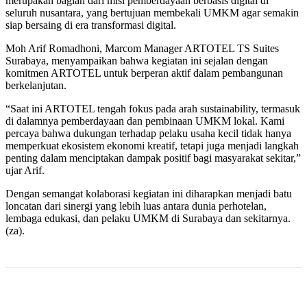
merupakan bagian dari misi pemberdayaan berbasis digital di
seluruh nusantara, yang bertujuan membekali UMKM agar semakin
siap bersaing di era transformasi digital.
Moh Arif Romadhoni, Marcom Manager ARTOTEL TS Suites
Surabaya, menyampaikan bahwa kegiatan ini sejalan dengan
komitmen ARTOTEL untuk berperan aktif dalam pembangunan
berkelanjutan.
“Saat ini ARTOTEL tengah fokus pada arah sustainability, termasuk
di dalamnya pemberdayaan dan pembinaan UMKM lokal. Kami
percaya bahwa dukungan terhadap pelaku usaha kecil tidak hanya
memperkuat ekosistem ekonomi kreatif, tetapi juga menjadi langkah
penting dalam menciptakan dampak positif bagi masyarakat sekitar,”
ujar Arif.
Dengan semangat kolaborasi kegiatan ini diharapkan menjadi batu
loncatan dari sinergi yang lebih luas antara dunia perhotelan,
lembaga edukasi, dan pelaku UMKM di Surabaya dan sekitarnya.
(za).