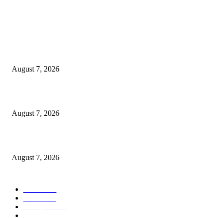
POPULAR POSTS
Didukung Sri Sultan Hamengku Buwono X, Jasa Marga Percepat
Pengembangan Akses Bokoharjo Tol Jogja-Solo untuk Dukung Konektivit
DIY
August 7, 2026
Jasa Marga Raih Predikat Gold pada 6th TJSL & CSR Award 2026
August 7, 2026
Orang Tua Sukses
August 7, 2026
POPULAR CATEGORY
Ekbis
1629
Hotel
1468
Tausiyah
1072
Agama
934