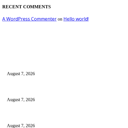
RECENT COMMENTS
A WordPress Commenter
Hello world!
on
EDITOR PICKS
Didukung Sri Sultan Hamengku Buwono X, Jasa Marga Percepat
Pengembangan Akses Bokoharjo Tol Jogja-Solo untuk Dukung Konektivit
DIY
August 7, 2026
Jasa Marga Raih Predikat Gold pada 6th TJSL & CSR Award 2026
August 7, 2026
Orang Tua Sukses
August 7, 2026