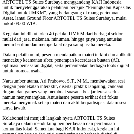
ARTOTEL TS Suites Surabaya menggandeng KAJI Indonesia
untuk menyelenggarakan pelatihan bertajuk “Peningkatan Kapasitas
Digital untuk UMKM”, yang berlangsung di ruang pertemuan
Asset, lantai Ground Floor ARTOTEL TS Suites Surabaya, mulai
pukul 09.00 WIB.
Kegiatan ini diikuti oleh 40 pelaku UMKM dari berbagai sektor
mulai dari jasa, makanan, minuman, hingga griya yang antusias
menimba ilmu dan memperkuat daya saing usaha mereka.
Dalam pelatihan ini, peserta mendapatkan materi terkini dan aplikatif
mencakup keamanan siber, penerapan kecerdasan buatan (AI),
optimasi pemasaran digital, serta pemanfaatan berbagai tools digital
untuk promosi usaha.
Narasumber utama, Ari Prabowo, S.T., M.M., membawakan sesi
dengan pendekatan interaktif, disertai praktik langsung, candaan
ringan, dan games yang membuat suasana belajar terasa serius
namun menyenangkan. Antusiasme peserta terlihat dari fokus
mereka menyimak setiap materi dan aktif berpartisipasi dalam sesi
tanya jawab.
Kolaborasi ini menjadi langkah nyata ARTOTEL TS Suites
Surabaya dalam mendukung pemberdayaan dan pembinaan
komunitas lokal. Sementara bagi KAJI Indonesia, kegiatan ini