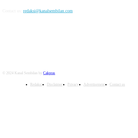
Contact us:
redaksi@kanalsembilan.com
FOLLOW US
© 2024 Kanal Sembilan by
Cakpras
Redaksi
Disclaimer
Privacy
Advertisement
Contact us