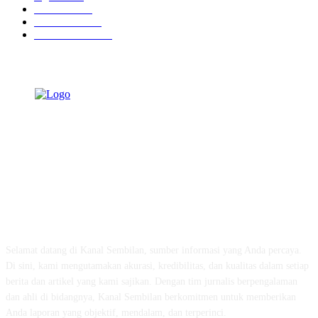
Peristiwa
630
Pendidikan
468
Pemerintahan
339
TENTANG KAMI
Selamat datang di Kanal Sembilan, sumber informasi yang Anda percaya.
Di sini, kami mengutamakan akurasi, kredibilitas, dan kualitas dalam setiap
berita dan artikel yang kami sajikan. Dengan tim jurnalis berpengalaman
dan ahli di bidangnya, Kanal Sembilan berkomitmen untuk memberikan
Anda laporan yang objektif, mendalam, dan terperinci.