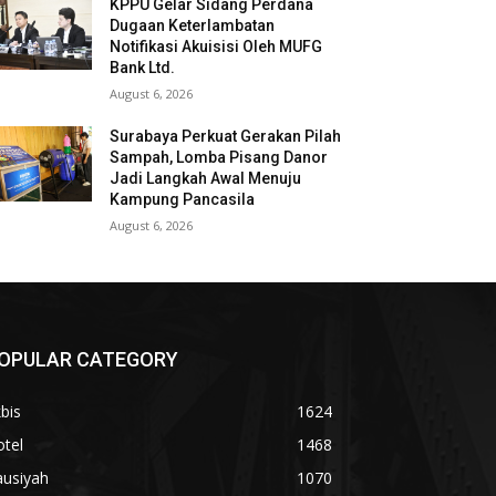
KPPU Gelar Sidang Perdana
Dugaan Keterlambatan
Notifikasi Akuisisi Oleh MUFG
Bank Ltd.
August 6, 2026
Surabaya Perkuat Gerakan Pilah
Sampah, Lomba Pisang Danor
Jadi Langkah Awal Menuju
Kampung Pancasila
August 6, 2026
OPULAR CATEGORY
bis
1624
tel
1468
ausiyah
1070