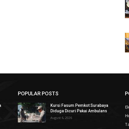
POPULAR POSTS
P
a
Kursi Fasum Pemkot Surabaya
Ek
s
Diduga Dicuri Pakai Ambulans
Ho
August 6, 2026
T