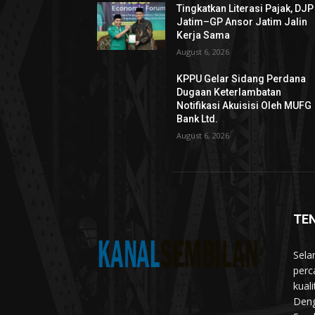
Tingkatkan Literasi Pajak, DJP
Jatim–GP Ansor Jatim Jalin
Kerja Sama
August 6, 2026
KPPU Gelar Sidang Perdana
Dugaan Keterlambatan
Notifikasi Akuisisi Oleh MUFG
Bank Ltd.
August 6, 2026
TE
Sela
perc
kual
Deng