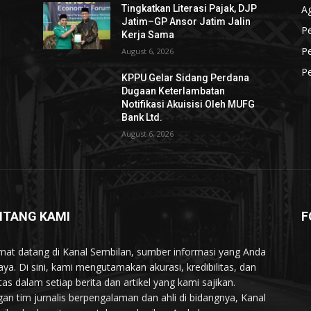
A
Tingkatkan Literasi Pajak, DJP
Jatim–GP Ansor Jatim Jalin
Pe
Kerja Sama
Pe
August 6, 2026
P
KPPU Gelar Sidang Perdana
Dugaan Keterlambatan
Notifikasi Akuisisi Oleh MUFG
Bank Ltd.
August 6, 2026
NTANG KAMI
F
mat datang di Kanal Sembilan, sumber informasi yang Anda
aya. Di sini, kami mengutamakan akurasi, kredibilitas, dan
itas dalam setiap berita dan artikel yang kami sajikan.
an tim jurnalis berpengalaman dan ahli di bidangnya, Kanal