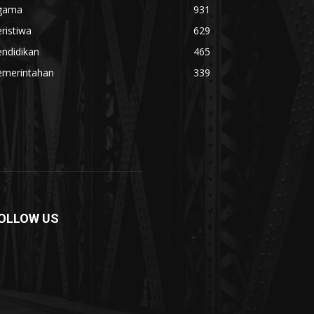
gama
931
ristiwa
629
ndidikan
465
emerintahan
339
OLLOW US