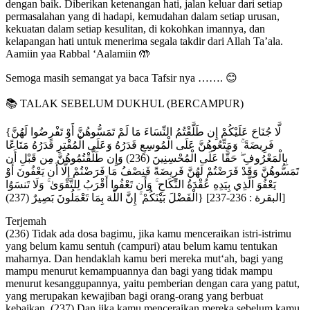
dengan baik. Diberikan ketenangan hati, jalan keluar dari setiap
permasalahan yang di hadapi, kemudahan dalam setiap urusan,
kekuatan dalam setiap kesulitan, di kokohkan imannya, dan
kelapangan hati untuk menerima segala takdir dari Allah Ta’ala.
Aamiin yaa Rabbal ‘Aalamiin 🤲
Semoga masih semangat ya baca Tafsir nya ……. 😊
📚 TALAK SEBELUM DUKHUL (BERCAMPUR)
{لَّا جُنَاحَ عَلَيْكُمْ إِن طَلَّقْتُمُ النِّسَاءَ مَا لَمْ تَمَسُّوهُنَّ أَوْ تَفْرِضُوا لَهُنَّ
فَرِيضَةً ۚ وَمَتِّعُوهُنَّ عَلَى الْمُوسِعِ قَدَرُهُ وَعَلَى الْمُقْتِرِ قَدَرُهُ مَتَاعًا
بِالْمَعْرُوفِ ۖ حَقًّا عَلَى الْمُحْسِنِينَ (236) وَإِن طَلَّقْتُمُوهُنَّ مِن قَبْلِ أَن
تَمَسُّوهُنَّ وَقَدْ فَرَضْتُمْ لَهُنَّ فَرِيضَةً فَنِصْفُ مَا فَرَضْتُمْ إِلَّا أَن يَعْفُونَ أَوْ
يَعْفُوَ الَّذِي بِيَدِهِ عُقْدَةُ النِّكَاحِ ۚ وَأَن تَعْفُوا أَقْرَبُ لِلتَّقْوَىٰ ۚ وَلَا تَنسَوُا
الْفَضْلَ بَيْنَكُمْ ۚ إِنَّ اللَّهَ بِمَا تَعْمَلُونَ بَصِيرٌ (237)} [البقرة : 236-237]
Terjemah
(236) Tidak ada dosa bagimu, jika kamu menceraikan istri-istrimu
yang belum kamu sentuh (campuri) atau belum kamu tentukan
maharnya. Dan hendaklah kamu beri mereka mut‘ah, bagi yang
mampu menurut kemampuannya dan bagi yang tidak mampu
menurut kesanggupannya, yaitu pemberian dengan cara yang patut,
yang merupakan kewajiban bagi orang-orang yang berbuat
kebaikan. (237) Dan jika kamu menceraikan mereka sebelum kamu