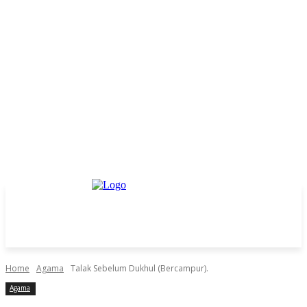
Home
Agama
Talak Sebelum Dukhul (Bercampur).
Agama