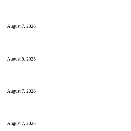
Paduan Suara One Voice Spensabaya Harumkan Surabaya, Raih Empat
Penghargaan di Thailand
August 7, 2026
POPULAR POSTS
Ayat Kauniyah Itu Apa ?
August 8, 2026
Pemkot Surabaya Beri Insentif Rp300 Ribu bagi Warga yang Rekam Aksi
Pencurian Fasum
August 7, 2026
Paduan Suara One Voice Spensabaya Harumkan Surabaya, Raih Empat
Penghargaan di Thailand
August 7, 2026
POPULAR CATEGORY