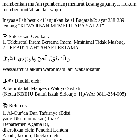
memberikan mut‘ah (pemberian) menurut kesanggupannya. Hukum
memberi mut‘ah adalah wajib.
InsyaaAllah besuk di lanjutkan ke al-Baqarah/2: ayat 238-239
tentang ”KEWAJIBAN MEMELIHARA SALAT”
🎯 Sukseskan Gerakan:
1. Takbiratul Ihram Bersama Imam, Mminimal Tidak Masbuq.
2. “REBUTLAH” SHAF PERTAMA
وَاللّٰهُ يَقُوْلُ الْحَقْ وَهُوَ يَهْدِي السَّبِيْلَ
Wassalamu’alaikum warohmatullahi wabarokatuh
📝✍ Dinukil oleh:
Alfaqir ilallah Mangesti Waluyo Sedjati
(Ketua KBIHU Baitul Izzah Sidoarjo, Hp/WA: 0811-254-005)
📚 Referensi :
1. Al-Qur’an Dan Tafsirnya (Edisi
yang Disempurnakan) Juz 01,
Departemen Agama RI,
diterbitkan oleh: Penerbit Lentera
Abadi, Jakarta, Dicetak oleh: