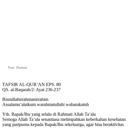
Foto: Ilustrasi.
TAFSIR AL-QUR’AN EPS. 80
QS. al-Baqarah/2: Ayat 236-237
Bismillahirrahmanirrahim
Assalamu’alaikum warahmatullahi wabarakatuh
Yth. Bapak/Ibu yang selalu di Rahmati Allah Ta’ala
Semoga Allah Ta’ala senantiasa melimpahkan keberkahan kesehatan
yang paripurna kepada Bapak/Ibu sekeluarga, agar bisa beraktivitas