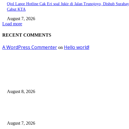
Ojol Lapor Hotline Cak Eri soal Jukir di Jalan Trunojoyo, Dishub Suraba
Cabut KTA
August 7, 2026
Load more
RECENT COMMENTS
A WordPress Commenter
Hello world!
on
EDITOR PICKS
Ayat Kauniyah Itu Apa ?
August 8, 2026
Pemkot Surabaya Beri Insentif Rp300 Ribu bagi Warga yang Rekam Aksi
Pencurian Fasum
August 7, 2026