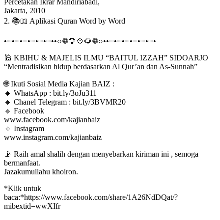
Percetakan Ikrar Mandiriabadi,
Jakarta, 2010
2. 📚📖 Aplikasi Quran Word by Word
•┈•┈•┈•┈•┈•┈••○❁🌻💠🌻❁○••┈•┈•┈•┈•┈•┈•
🕌 KBIHU & MAJELIS ILMU “BAITUL IZZAH” SIDOARJO
“Mentradisikan hidup berdasarkan Al Qur’an dan As-Sunnah”
🌐 Ikuti Sosial Media Kajian BAIZ :
🔹 WhatsApp : bit.ly/3oJu311
🔹 Chanel Telegram : bit.ly/3BVMR20
🔹 Facebook
www.facebook.com/kajianbaiz
🔹 Instagram
www.instagram.com/kajianbaiz
📡 Raih amal shalih dengan menyebarkan kiriman ini , semoga
bermanfaat.
Jazakumullahu khoiron.
*Klik untuk
baca:*https://www.facebook.com/share/1A26NdDQat/?
mibextid=wwXIfr