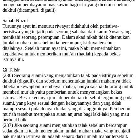
mengenai pembayaran mas kawin bagi istri yang dicerai sebelum
dukhul (dicampuri, digauli).
Sabab Nuzul
Turunnya ayat ini menurut riwayat didahului oleh peristiwa-
peristiwa yang terjadi pada seorang sahabat dari kaum Ansar yang
menikahi seorang perempuan. Dalam akad nikah tidak ditentukan
jumlah mahar dan sebelum ia bercampur, istrinya tersebut
ditalaknya. Setelah turun ayat ini, maka Nabi memerintahkan
kepadanya untuk memberikan mut‘ah (hadiah) kepada bekas
istrinya itu.
📖 Tafsir
(236) Seorang suami yang menjatuhkan talak pada istrinya sebelum
dukhul (digauli), dan sebelum menentukan jumlah maharnya tidak
dibebani kewajiban membayar mahar, hanya saja ia didorong untuk
memberi mut‘ah yaitu pemberian untuk menyenangkan bekas
istrinya. Besar kecilnya jumlah pemberian tersebut tergantung pada
suami, yang kaya sesuai dengan kekayaannya dan yang tidak
mampu sesuai pula dengan kadar yang disanggupinya. Pemberian
mut‘ah tersebut merupakan suatu anjuran bagi laki-laki yang mau
berbuat baik.
(237) Jika seorang suami menjatuhkan talak sebelum bercampur
sedangkan ia telah menentukan jumlah mahar maka yang menjadi
hak mantan istrinya itu adalah separo dari jumlah mahar tersebut,