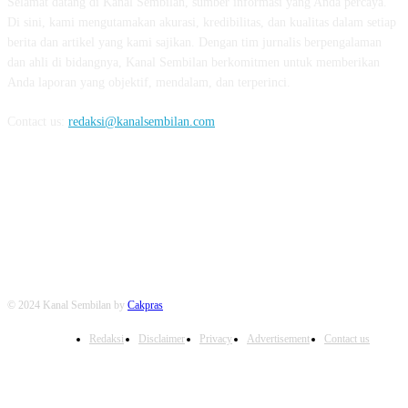
Selamat datang di Kanal Sembilan, sumber informasi yang Anda percaya.
Di sini, kami mengutamakan akurasi, kredibilitas, dan kualitas dalam setiap
berita dan artikel yang kami sajikan. Dengan tim jurnalis berpengalaman
dan ahli di bidangnya, Kanal Sembilan berkomitmen untuk memberikan
Anda laporan yang objektif, mendalam, dan terperinci.
Contact us:
redaksi@kanalsembilan.com
FOLLOW US
© 2024 Kanal Sembilan by
Cakpras
Redaksi
Disclaimer
Privacy
Advertisement
Contact us