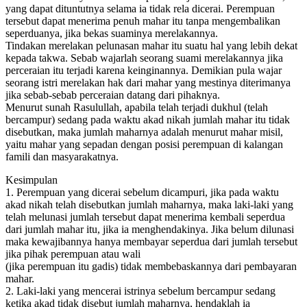
yang dapat dituntutnya selama ia tidak rela dicerai. Perempuan
tersebut dapat menerima penuh mahar itu tanpa mengembalikan
seperduanya, jika bekas suaminya merelakannya.
Tindakan merelakan pelunasan mahar itu suatu hal yang lebih dekat
kepada takwa. Sebab wajarlah seorang suami merelakannya jika
perceraian itu terjadi karena keinginannya. Demikian pula wajar
seorang istri merelakan hak dari mahar yang mestinya diterimanya
jika sebab-sebab perceraian datang dari pihaknya.
Menurut sunah Rasulullah, apabila telah terjadi dukhul (telah
bercampur) sedang pada waktu akad nikah jumlah mahar itu tidak
disebutkan, maka jumlah maharnya adalah menurut mahar misil,
yaitu mahar yang sepadan dengan posisi perempuan di kalangan
famili dan masyarakatnya.
Kesimpulan
1. Perempuan yang dicerai sebelum dicampuri, jika pada waktu
akad nikah telah disebutkan jumlah maharnya, maka laki-laki yang
telah melunasi jumlah tersebut dapat menerima kembali seperdua
dari jumlah mahar itu, jika ia menghendakinya. Jika belum dilunasi
maka kewajibannya hanya membayar seperdua dari jumlah tersebut
jika pihak perempuan atau wali
(jika perempuan itu gadis) tidak membebaskannya dari pembayaran
mahar.
2. Laki-laki yang mencerai istrinya sebelum bercampur sedang
ketika akad tidak disebut jumlah maharnya, hendaklah ia