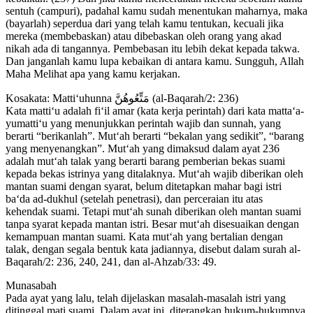
sentuh (campuri), padahal kamu sudah menentukan maharnya, maka
(bayarlah) seperdua dari yang telah kamu tentukan, kecuali jika
mereka (membebaskan) atau dibebaskan oleh orang yang akad
nikah ada di tangannya. Pembebasan itu lebih dekat kepada takwa.
Dan janganlah kamu lupa kebaikan di antara kamu. Sungguh, Allah
Maha Melihat apa yang kamu kerjakan.
Kosakata: Matti‘uhunna مَتِّعُوهُنَّ (al-Baqarah/2: 236)
Kata matti‘u adalah fi‘il amar (kata kerja perintah) dari kata matta‘a-
yumatti‘u yang menunjukkan perintah wajib dan sunnah, yang
berarti “berikanlah”. Mut‘ah berarti “bekalan yang sedikit”, “barang
yang menyenangkan”. Mut‘ah yang dimaksud dalam ayat 236
adalah mut‘ah talak yang berarti barang pemberian bekas suami
kepada bekas istrinya yang ditalaknya. Mut‘ah wajib diberikan oleh
mantan suami dengan syarat, belum ditetapkan mahar bagi istri
ba‘da ad-dukhul (setelah penetrasi), dan perceraian itu atas
kehendak suami. Tetapi mut‘ah sunah diberikan oleh mantan suami
tanpa syarat kepada mantan istri. Besar mut‘ah disesuaikan dengan
kemampuan mantan suami. Kata mut‘ah yang bertalian dengan
talak, dengan segala bentuk kata jadiannya, disebut dalam surah al-
Baqarah/2: 236, 240, 241, dan al-Ahzab/33: 49.
Munasabah
Pada ayat yang lalu, telah dijelaskan masalah-masalah istri yang
ditinggal mati suami. Dalam ayat ini, diterangkan hukum-hukumnya