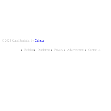
FOLLOW US
© 2024 Kanal Sembilan by
Cakpras
Redaksi
Disclaimer
Privacy
Advertisement
Contact us