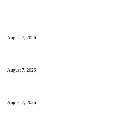
EDITOR PICKS
Pemkot Surabaya Beri Insentif Rp300 Ribu bagi Warga yang Rekam Aksi
Pencurian Fasum
August 7, 2026
Paduan Suara One Voice Spensabaya Harumkan Surabaya, Raih Empat
Penghargaan di Thailand
August 7, 2026
Ojol Lapor Hotline Cak Eri soal Jukir di Jalan Trunojoyo, Dishub Suraba
Cabut KTA
August 7, 2026
POPULAR POSTS
Pemkot Surabaya Beri Insentif Rp300 Ribu bagi Warga yang Rekam Aksi
Pencurian Fasum