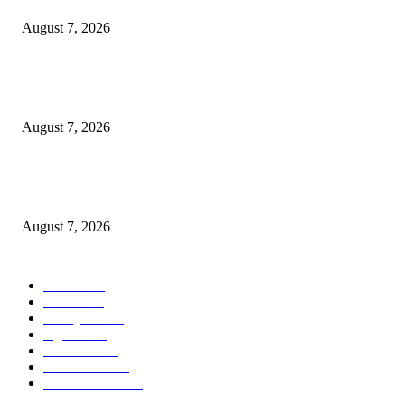
August 7, 2026
Paduan Suara One Voice Spensabaya Harumkan Surabaya, Raih Empat
Penghargaan di Thailand
August 7, 2026
Ojol Lapor Hotline Cak Eri soal Jukir di Jalan Trunojoyo, Dishub Suraba
Cabut KTA
August 7, 2026
POPULAR CATEGORY
Ekbis
1630
Hotel
1472
Tausiyah
1072
Agama
934
Peristiwa
632
Pendidikan
468
Pemerintahan
341