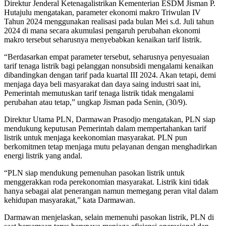
Direktur Jenderal Ketenagalistrikan Kementerian ESDM Jisman P.
Hutajulu mengatakan, parameter ekonomi makro Triwulan IV
Tahun 2024 menggunakan realisasi pada bulan Mei s.d. Juli tahun
2024 di mana secara akumulasi pengaruh perubahan ekonomi
makro tersebut seharusnya menyebabkan kenaikan tarif listrik.
“Berdasarkan empat parameter tersebut, seharusnya penyesuaian
tarif tenaga listrik bagi pelanggan nonsubsidi mengalami kenaikan
dibandingkan dengan tarif pada kuartal III 2024. Akan tetapi, demi
menjaga daya beli masyarakat dan daya saing industri saat ini,
Pemerintah memutuskan tarif tenaga listrik tidak mengalami
perubahan atau tetap,” ungkap Jisman pada Senin, (30/9).
Direktur Utama PLN, Darmawan Prasodjo mengatakan, PLN siap
mendukung keputusan Pemerintah dalam mempertahankan tarif
listrik untuk menjaga keekonomian masyarakat. PLN pun
berkomitmen tetap menjaga mutu pelayanan dengan menghadirkan
energi listrik yang andal.
“PLN siap mendukung pemenuhan pasokan listrik untuk
menggerakkan roda perekonomian masyarakat. Listrik kini tidak
hanya sebagai alat penerangan namun memegang peran vital dalam
kehidupan masyarakat,” kata Darmawan.
Darmawan menjelaskan, selain memenuhi pasokan listrik, PLN di