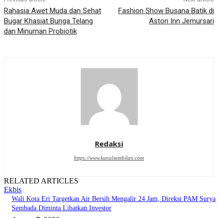
Rahasia Awet Muda dan Sehat
Fashion Show Busana Batik di
Bugar Khasiat Bunga Telang
Aston Inn Jemursari
dan Minuman Probiotik
Redaksi
https://www.kanalsembilan.com
RELATED ARTICLES
Ekbis
Wali Kota Eri Targetkan Air Bersih Mengalir 24 Jam, Direksi PAM Surya
Sembada Diminta Libatkan Investor