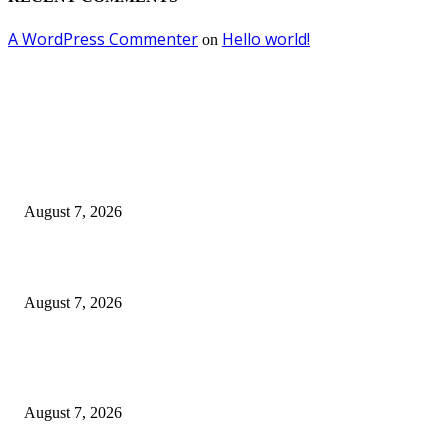
A WordPress Commenter
Hello world!
on
EDITOR PICKS
Ojol Lapor Hotline Cak Eri soal Jukir di Jalan Trunojoyo, Dishub Suraba
Cabut KTA
August 7, 2026
Wali Kota Eri Instruksikan ASN Surabaya Pilah Sampah dari Rumah
August 7, 2026
Wali Kota Eri Targetkan Air Bersih Mengalir 24 Jam, Direksi PAM Surya
Sembada Diminta Libatkan Investor
August 7, 2026
POPULAR POSTS