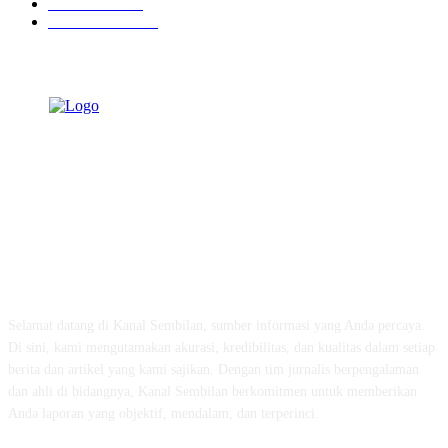
Pendidikan
468
Pemerintahan
340
TENTANG KAMI
Selamat datang di Kanal Sembilan, sumber informasi yang Anda percaya.
Di sini, kami mengutamakan akurasi, kredibilitas, dan kualitas dalam setiap
berita dan artikel yang kami sajikan. Dengan tim jurnalis berpengalaman
dan ahli di bidangnya, Kanal Sembilan berkomitmen untuk memberikan
Anda laporan yang objektif, mendalam, dan terperinci.