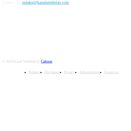
Contact us:
redaksi@kanalsembilan.com
FOLLOW US
© 2024 Kanal Sembilan by
Cakpras
Redaksi
Disclaimer
Privacy
Advertisement
Contact us