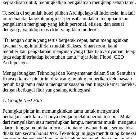
kepraktisan untuk meningkatkan pengalaman menginap setiap tamu.
Tersedia di sejumlah hotel pilihan Archipelago di Indonesia, inisiatif
ini menandai langkah progresif perusahaan dalam menghadirkan
pengalaman menginap yang lebih personal, efisien, dan sesuai
dengan gaya hidup masa kini yang kian modern.
“Di tengah dunia yang terus bergerak cepat, tamu menginginkan
layanan yang intuitif dan mudah diakses. Smart room kami
memberikan pengalaman menginap yang tidak hanya nyaman, tetapi
juga adaptif terhadap kebutuhan tamu,” ujar John Flood, CEO
Archipelago.
Menggabungkan Teknologi dan Kenyamanan dalam Satu Sentuhan
Konsep kamar pintar ini dirancang untuk memberikan keleluasaan
penuh bagi tamu dalam mengatur suasana dan fungsi kamar mereka,
dengan berbagai fitur yang saling terintegrasi:
1.
Google Nest Hub
Perangkat pintar ini memungkinkan tamu untuk mengontrol
berbagai aspek kamar hanya dengan melalui perintah suara. Mulai
dari menyalakan atau meredupkan lampu, memutar musik, mengatur
alarm, hingga meminta informasi tentang layanan hotel, semua bisa
dilakukan secara
hands-free
. Teknologi ini juga mendukung koneksi
langsung dengan staf hotel untuk kebutuhan tambahan tanpa perlu