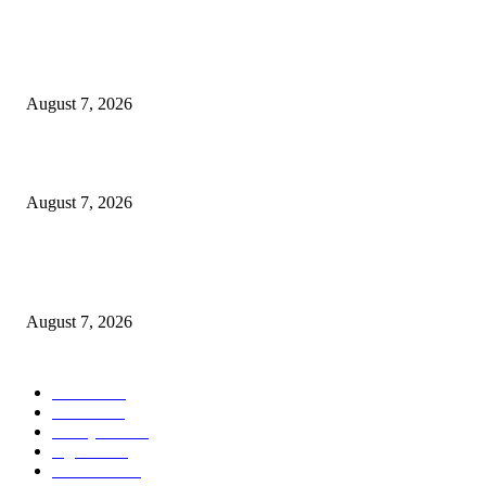
Ojol Lapor Hotline Cak Eri soal Jukir di Jalan Trunojoyo, Dishub Suraba
Cabut KTA
August 7, 2026
Wali Kota Eri Instruksikan ASN Surabaya Pilah Sampah dari Rumah
August 7, 2026
Wali Kota Eri Targetkan Air Bersih Mengalir 24 Jam, Direksi PAM Surya
Sembada Diminta Libatkan Investor
August 7, 2026
POPULAR CATEGORY
Ekbis
1630
Hotel
1472
Tausiyah
1072
Agama
934
Peristiwa
631