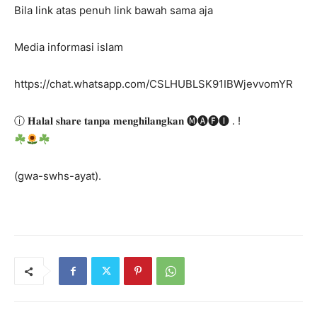
Bila link atas penuh link bawah sama aja
Media informasi islam
https://chat.whatsapp.com/CSLHUBLSK91IBWjevvomYR
ⓘ 𝐇𝐚𝐥𝐚𝐥 𝐬𝐡𝐚𝐫𝐞 𝐭𝐚𝐧𝐩𝐚 𝐦𝐞𝐧𝐠𝐡𝐢𝐥𝐚𝐧𝐠𝐤𝐚𝐧 🅜🅐🅕🅘 . !
(gwa-swhs-ayat).