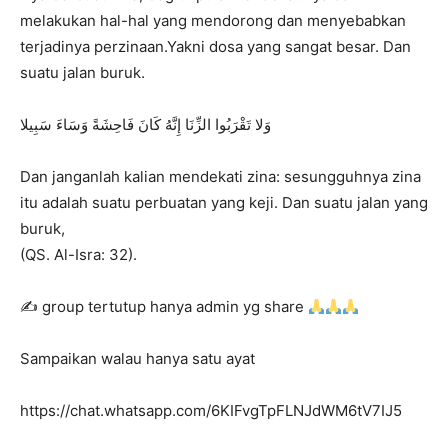
melakukan hal-hal yang mendorong dan menyebabkan
terjadi­nya perzinaan.Yakni dosa yang sangat besar. Dan
suatu jalan buruk.
وَلا تَقْرَبُوا الزِّنَا إِنَّهُ كَانَ فَاحِشَةً وَسَاءَ سَبِيلا
Dan janganlah kalian mendekati zina: sesungguhnya zina
itu adalah suatu perbuatan yang keji. Dan suatu jalan yang
buruk,
(QS. Al-Isra: 32).
✍
group tertutup hanya admin yg share
Sampaikan walau hanya satu ayat
https://chat.whatsapp.com/6KIFvgTpFLNJdWM6tV7IJ5