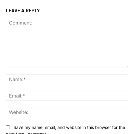
LEAVE A REPLY
Comment:
Na
Ema
Web
Save my name, email, and website in this browser for the
next time I comment.