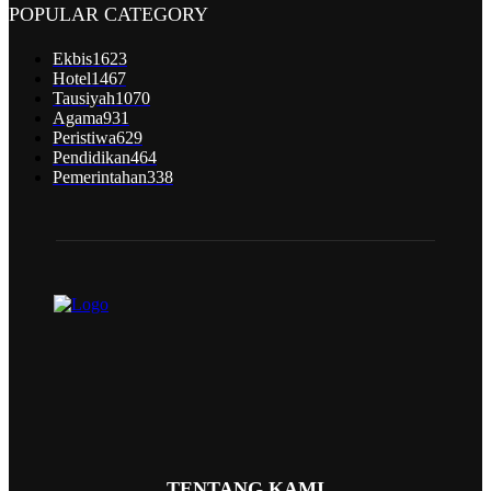
POPULAR CATEGORY
Ekbis
1623
Hotel
1467
Tausiyah
1070
Agama
931
Peristiwa
629
Pendidikan
464
Pemerintahan
338
TENTANG KAMI