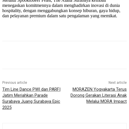
Melalui Spooktobeer Feast, The Alana Surabaya kembali
menegaskan komitmennya dalam menghadirkan inovasi di dunia
hospitality, dengan menggabungkan konsep hiburan, gaya hidup,
dan pelayanan premium dalam satu pengalaman yang memikat.
Previous article
Next article
Tim Line Dance PWI dan PARFI
MORAZEN Yogyakarta Terus
Jatim Meriahkan Parade
Dorong Gerakan Literasi Anak
Surabaya Juang Surabaya Epic
Melalui MORA Impact
2025