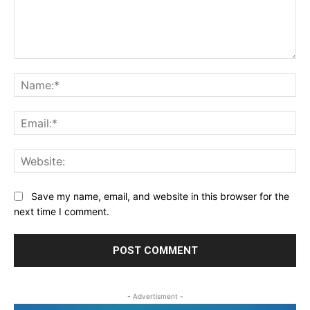
Comment:
Na
Ema
Web
Save my name, email, and website in this browser for the
next time I comment.
- Advertisment -