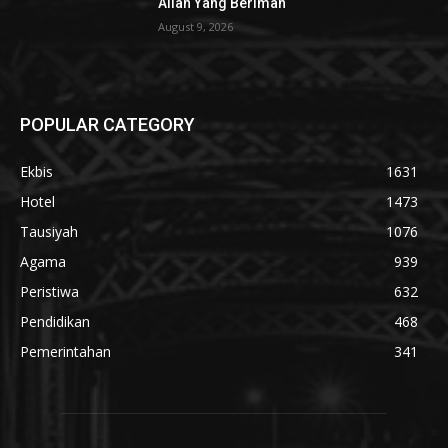
Allah Yang Beriman
August 9, 2026
POPULAR CATEGORY
Ekbis
1631
Hotel
1473
Tausiyah
1076
Agama
939
Peristiwa
632
Pendidikan
468
Pemerintahan
341