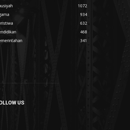
ausiyah
1072
gama
934
ristiwa
632
ndidikan
468
emerintahan
341
OLLOW US