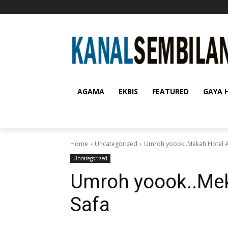
AGAMA
EKBIS
FEATURED
GAYA 
Home
Uncategorized
Umroh yoook..Mekah Hotel Al
Uncategorized
Umroh yoook..Mek
Safa