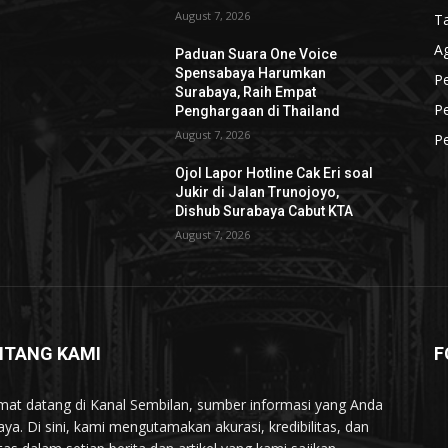
August 7, 2026
T
A
Paduan Suara One Voice
Spensabaya Harumkan
Pe
Surabaya, Raih Empat
Pe
Penghargaan di Thailand
August 7, 2026
P
l
Ojol Lapor Hotline Cak Eri soal
Jukir di Jalan Trunojoyo,
Dishub Surabaya Cabut KTA
August 7, 2026
NTANG KAMI
F
mat datang di Kanal Sembilan, sumber informasi yang Anda
aya. Di sini, kami mengutamakan akurasi, kredibilitas, dan