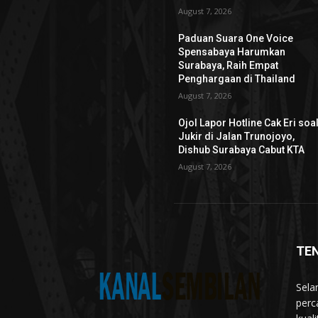
August 7, 2026
Paduan Suara One Voice
Spensabaya Harumkan
Surabaya, Raih Empat
Penghargaan di Thailand
August 7, 2026
Ojol Lapor Hotline Cak Eri soa
Jukir di Jalan Trunojoyo,
Dishub Surabaya Cabut KTA
August 7, 2026
TE
Sela
perc