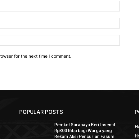
Name:*
Email:*
Website:
rowser for the next time I comment.
POPULAR POSTS
P
f
Pemkot Surabaya Beri Insentif
Ek
Rp300 Ribu bagi Warga yang
Ho
Rekam Aksi Pencurian Fasum