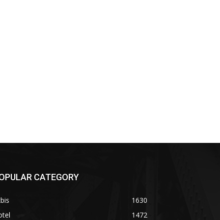
OPULAR CATEGORY
bis
1630
tel
1472