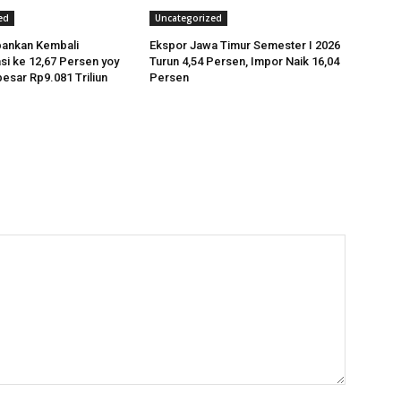
ed
Uncategorized
bankan Kembali
Ekspor Jawa Timur Semester I 2026
si ke 12,67 Persen yoy
Turun 4,54 Persen, Impor Naik 16,04
esar Rp9.081 Triliun
Persen