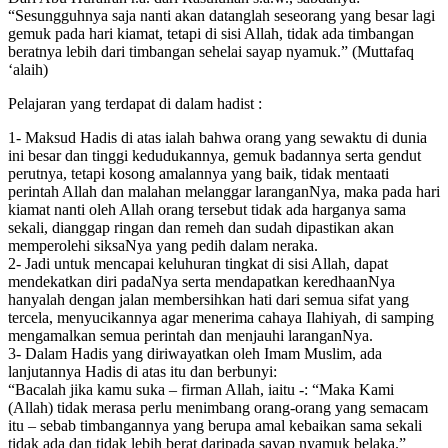
“Sesungguhnya saja nanti akan datanglah seseorang yang besar lagi
gemuk pada hari kiamat, tetapi di sisi Allah, tidak ada timbangan
beratnya lebih dari timbangan sehelai sayap nyamuk.” (Muttafaq
‘alaih)
Pelajaran yang terdapat di dalam hadist :
1- Maksud Hadis di atas ialah bahwa orang yang sewaktu di dunia
ini besar dan tinggi kedudukannya, gemuk badannya serta gendut
perutnya, tetapi kosong amalannya yang baik, tidak mentaati
perintah Allah dan malahan melanggar laranganNya, maka pada hari
kiamat nanti oleh Allah orang tersebut tidak ada harganya sama
sekali, dianggap ringan dan remeh dan sudah dipastikan akan
memperolehi siksaNya yang pedih dalam neraka.
2- Jadi untuk mencapai keluhuran tingkat di sisi Allah, dapat
mendekatkan diri padaNya serta mendapatkan keredhaanNya
hanyalah dengan jalan membersihkan hati dari semua sifat yang
tercela, menyucikannya agar menerima cahaya Ilahiyah, di samping
mengamalkan semua perintah dan menjauhi laranganNya.
3- Dalam Hadis yang diriwayatkan oleh Imam Muslim, ada
lanjutannya Hadis di atas itu dan berbunyi:
“Bacalah jika kamu suka – firman Allah, iaitu -: “Maka Kami
(Allah) tidak merasa perlu menimbang orang-orang yang semacam
itu – sebab timbangannya yang berupa amal kebaikan sama sekali
tidak ada dan tidak lebih berat daripada sayap nyamuk belaka.”