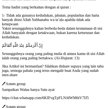
Tema hadist yang berkaitan dengan al quran :
1- Tidak ada gunanya kedudukan, jabatan, popularitas dan harta
banyak disisi Allah Subhanahu wa ta’ala apabila tidak ada
ketaqwaan
Yakni sesungguhnya kalian berbeda-beda dalam keutamaan di sisi
Allah hanyalah dengan ketakwaan, bukan karena keturunan dan
kedudukan.
إِنَّ أَكْرَمَكُمْ عِنْدَ اللَّهِ أَتْقَاكُمْ
Sesungguhnya orang yang paling mulia di antara kamu di sisi Allah
ialah orang yang paling bertakwa. (Al-Hujurat: 13)
Jika Artikel ini bermanfaat? Silahkan dishare supaya yang lain tahu
juga, semoga pahala yang terus mengalir buat Anda yang sudah
men-share
🖊Aᴅᴍɪɴ group
Sampaikan Walau hanya Satu ayat
https://chat.whatsapp.com/6KIFvgTpFLNJdWM6tV7IJ5
🖊Aᴅᴍɪɴ group