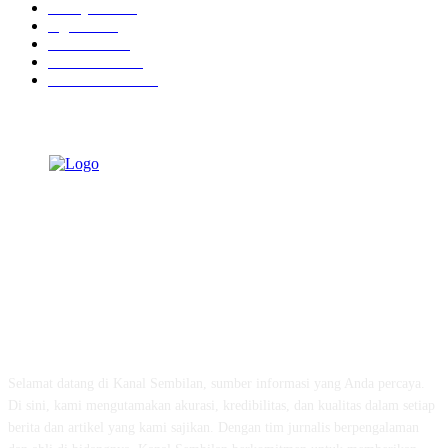
Tausiyah
1073
Agama
938
Peristiwa
632
Pendidikan
468
Pemerintahan
341
TENTANG KAMI
Selamat datang di Kanal Sembilan, sumber informasi yang Anda percaya.
Di sini, kami mengutamakan akurasi, kredibilitas, dan kualitas dalam setiap
berita dan artikel yang kami sajikan. Dengan tim jurnalis berpengalaman