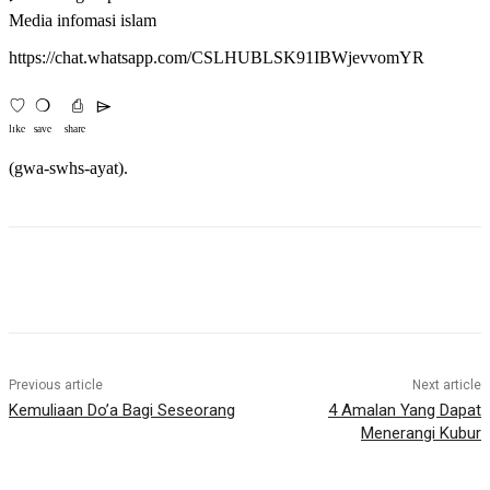
Media infomasi islam
https://chat.whatsapp.com/CSLHUBLSK91IBWjevvomYR
♡ㅤ ❍ㅤ ⎙ㅤ ⌲
ˡᶦᵏᵉ ˢᵃᵛᵉ ˢʰᵃʳᵉ
(gwa-swhs-ayat).
Previous article
Next article
Kemuliaan Do’a Bagi Seseorang
4 Amalan Yang Dapat
Menerangi Kubur