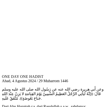
ONE DAY ONE HADIST
Ahad, 4 Agustus 2024 / 29 Muharrom 1446
وعن أَبي هريرة رضي الله عنه عن رَسُول الله صلى الله عليه وسلم
قَالَ: ((إنَّهُ لَيَأتِي الرَّجُلُ العَظِيمُ السَّمِينُ يَوْمَ القِيَامَةِ لا يَزِنُ عِنْدَ اللهِ
جَناحَ بَعُوضَةٍ)). مُتَّفَقٌ عَلَيهِ.
Dari Abu Hurairah r.a. dari Rasulullah s.a.w., sabdanya: