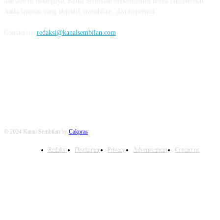
dan ahli di bidangnya, Kanal Sembilan berkomitmen untuk memberikan
Anda laporan yang objektif, mendalam, dan terperinci.
Contact us:
redaksi@kanalsembilan.com
FOLLOW US
© 2024 Kanal Sembilan by
Cakpras
Redaksi
Disclaimer
Privacy
Advertisement
Contact us