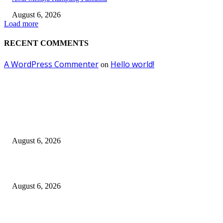
August 6, 2026
Load more
RECENT COMMENTS
A WordPress Commenter
Hello world!
on
EDITOR PICKS
Kursi Fasum Pemkot Surabaya Diduga Dicuri Pakai Ambulans
August 6, 2026
Tingkatkan Literasi Pajak, DJP Jatim–GP Ansor Jatim Jalin Kerja Sama
August 6, 2026
KPPU Gelar Sidang Perdana Dugaan Keterlambatan Notifikasi Akuisisi Ol