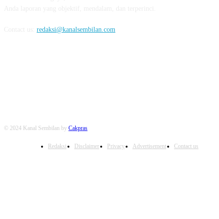
Anda laporan yang objektif, mendalam, dan terperinci.
Contact us:
redaksi@kanalsembilan.com
FOLLOW US
© 2024 Kanal Sembilan by
Cakpras
Redaksi
Disclaimer
Privacy
Advertisement
Contact us