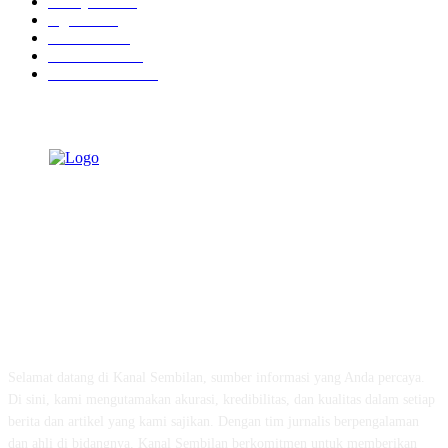
Tausiyah
1070
Agama
931
Peristiwa
629
Pendidikan
465
Pemerintahan
339
TENTANG KAMI
Selamat datang di Kanal Sembilan, sumber informasi yang Anda percaya.
Di sini, kami mengutamakan akurasi, kredibilitas, dan kualitas dalam setiap
berita dan artikel yang kami sajikan. Dengan tim jurnalis berpengalaman
dan ahli di bidangnya, Kanal Sembilan berkomitmen untuk memberikan