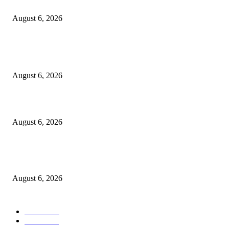
MUFG Bank Ltd.
August 6, 2026
POPULAR POSTS
Kursi Fasum Pemkot Surabaya Diduga Dicuri Pakai Ambulans
August 6, 2026
Tingkatkan Literasi Pajak, DJP Jatim–GP Ansor Jatim Jalin Kerja Sama
August 6, 2026
KPPU Gelar Sidang Perdana Dugaan Keterlambatan Notifikasi Akuisisi Ol
MUFG Bank Ltd.
August 6, 2026
POPULAR CATEGORY
Ekbis
1624
Hotel
1468