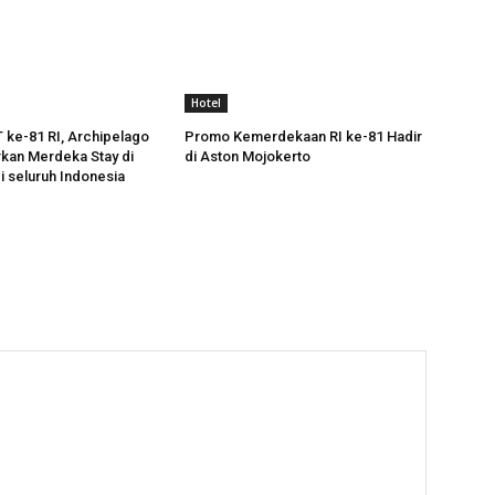
Hotel
ke-81 RI, Archipelago
Promo Kemerdekaan RI ke-81 Hadir
rkan Merdeka Stay di
di Aston Mojokerto
i seluruh Indonesia