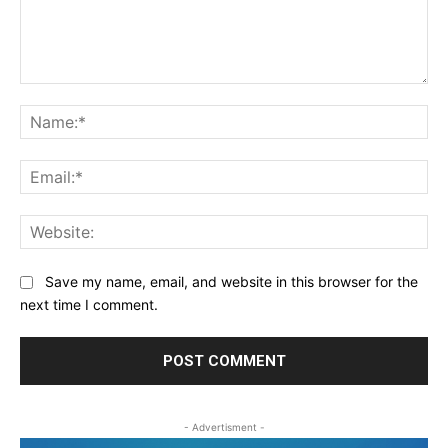
Comment:
Na
Ema
Web
Save my name, email, and website in this browser for the
next time I comment.
- Advertisment -