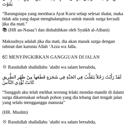
يَمُوْتَ
“Barangsiapa yang membaca Ayat Kursi setiap selesai shalat, maka
tidak ada yang dapat menghalanginya untuk masuk surga kecuali
jika dia mati.”
📚 (HR an-Nasaa’i dan dishahihkan oleh Syaikh al-Albani)
Maksudnya adalah jika dia mati, dia akan masuk surga dengan
rahmat dan karunia Allah ‘Azza wa Jalla.
6⃣ MENYINGKIRKAN GANGGUAN DI JALAN
💠 Rasulullah shallallahu ‘alaihi wa salam bersabda,
لَقَدْ رَأَيْتُ رَجُلاً يَتَقَلَّبُ فِي الجَنَّةِ فِي شَجَرَةٍ قَطَعَهاَ مِنْ ظَهْرِ الطَّرِيقِ
كَانَتْ تُؤْذِي النَّاسَ
“Sungguh aku telah melihat seorang lelaki mondar-mandir di dalam
surga dikarenakan sebuah pohon yang dia tebang dari tengah jalan
yang selalu mengganggu manusia”
(HR. Muslim)
💠 Rasulullah shallallahu ‘alaihi wa salam bersabda,