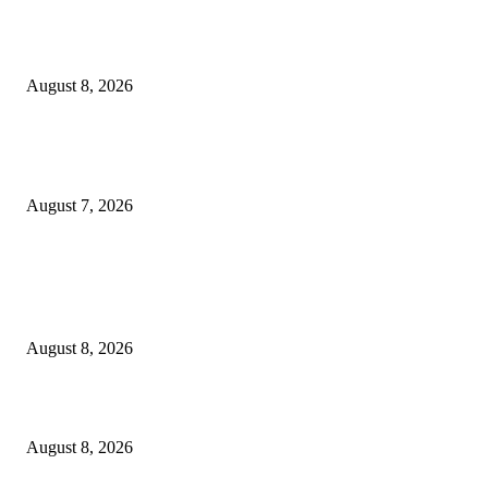
Ayat Kauniyah Itu Apa ?
August 8, 2026
Pemkot Surabaya Beri Insentif Rp300 Ribu bagi Warga yang Rekam Aksi
Pencurian Fasum
August 7, 2026
POPULAR POSTS
M. Zainuddin Qodir Raih Penghargaan Penulis Berita Perpajakan dari DJP
I
August 8, 2026
Ayat Kauniyah Itu Apa ?
August 8, 2026