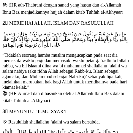
📚 (HR ath-Thabrani dengan sanad yang hasan dan al-Allamah
Ibnu Baz menjadikannya hujjah dalam kitab Tuhfah al-Akhyaar)
2⃣ MERIDHAI ALLAH, ISLAM DAN RASULULLAH
مَا مِنْ عَبْدٍ مُسْلِمٍ يَقُولُ حِينَ يُصْبِحُ وَحِينَ يُمْسِي ثَلَاثَ مَرَّاتٍ رَضِيتُ
بِاللَّهِ رَبًّا وَبِالْإِسْلَامِ دِينًا وَبِمُحَمَّدٍ صَلَّى اللَّهُ عَلَيْهِ وَسَلَّمَ نَبِيًّا إِلَّا كَانَ حَقًّا
عَلَى اللَّهِ أَنْ يُرْضِيَهُ يَوْمَ الْقِيَامَةِ
“Tidaklah seorang hamba muslim mengucapkan pada saat dia
memasuki waktu pagi dan memasuki waktu petang: ‘radhiitu billahi
rabba, wa bil islaami diina wa bi muhammad shallallahu ‘alaihi wa
salam nabiya (aku ridha Allah sebagai Rabb-ku, Islam sebagai
agamaku, dan Muhammad sebagai Nabi-ku)’ sebanyak tiga kali,
melainkan merupakan hak bagi Allah untuk meridhainya pada hari
kiamat kelak.”
📚 (HR Ahmad dan dihasankan oleh al-Allamah Ibnu Baz dalam
kitab Tuhfah al-Akhyaar)
3⃣ MENUNTUT ILMU SYAR’I
💠 Rasulullah shallallahu ‘alaihi wa salam bersabda,
مَنْ سَلَكَ طَرِيْقًا يَلْتَمِسُ فِيْهِ عِلْمًا سَهَّلَ اللهُ لَهُ طَرِيْقًا إِلَى الْجَنَّةِ