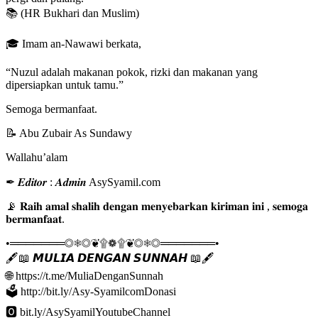
📚 (HR Bukhari dan Muslim)
🎓 Imam an-Nawawi berkata,
“Nuzul adalah makanan pokok, rizki dan makanan yang
dipersiapkan untuk tamu.”
Semoga bermanfaat.
📝 Abu Zubair As Sundawy
Wallahu’alam
✒ 𝑬𝒅𝒊𝒕𝒐𝒓 : 𝑨𝒅𝒎𝒊𝒏 AsySyamil.com
📡 𝐑𝐚𝐢𝐡 𝐚𝐦𝐚𝐥 𝐬𝐡𝐚𝐥𝐢𝐡 𝐝𝐞𝐧𝐠𝐚𝐧 𝐦𝐞𝐧𝐲𝐞𝐛𝐚𝐫𝐤𝐚𝐧 𝐤𝐢𝐫𝐢𝐦𝐚𝐧 𝐢𝐧𝐢 , 𝐬𝐞𝐦𝐨𝐠𝐚
𝐛𝐞𝐫𝐦𝐚𝐧𝐟𝐚𝐚𝐭.
•═══════◎❅◎❦۩❁۩❦◎❅◎═══════•
🖋📖 𝙈𝙐𝙇𝙄𝘼 𝘿𝙀𝙉𝙂𝘼𝙉 𝙎𝙐𝙉𝙉𝘼𝙃 📖🖋
🌐 https://t.me/MuliaDenganSunnah
🗳 http://bit.ly/Asy-SyamilcomDonasi
🅾 bit.ly/AsySyamilYoutubeChannel