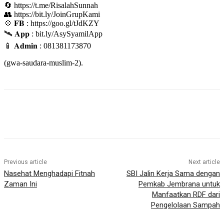
🔄 https://t.me/RisalahSunnah
👥 https://bit.ly/JoinGrupKami
💠️ 𝐅𝐁 : https://goo.gl/tJdKZY
🛰 𝐀𝐩𝐩 : bit.ly/AsySyamilApp
📱 𝐀𝐝𝐦𝐢𝐧 : 081381173870
(gwa-saudara-muslim-2).
Previous article
Next article
Nasehat Menghadapi Fitnah
SBI Jalin Kerja Sama dengan
Zaman Ini
Pemkab Jembrana untuk
Manfaatkan RDF dari
Pengelolaan Sampah