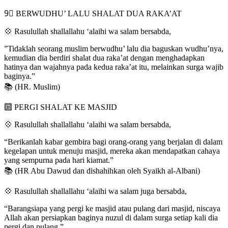
9⃣ BERWUDHU’ LALU SHALAT DUA RAKA’AT
💠 Rasulullah shallallahu ‘alaihi wa salam bersabda,
”Tidaklah seorang muslim berwudhu’ lalu dia baguskan wudhu’nya,
kemudian dia berdiri shalat dua raka’at dengan menghadapkan
hatinya dan wajahnya pada kedua raka’at itu, melainkan surga wajib
baginya.”
📚 (HR. Muslim)
🔟 PERGI SHALAT KE MASJID
💠 Rasulullah shallallahu ‘alaihi wa salam bersabda,
“Berikanlah kabar gembira bagi orang-orang yang berjalan di dalam
kegelapan untuk menuju masjid, mereka akan mendapatkan cahaya
yang sempurna pada hari kiamat.”
📚 (HR Abu Dawud dan dishahihkan oleh Syaikh al-Albani)
💠 Rasulullah shallallahu ‘alaihi wa salam juga bersabda,
“Barangsiapa yang pergi ke masjid atau pulang dari masjid, niscaya
Allah akan persiapkan baginya nuzul di dalam surga setiap kali dia
pergi dan pulang.”