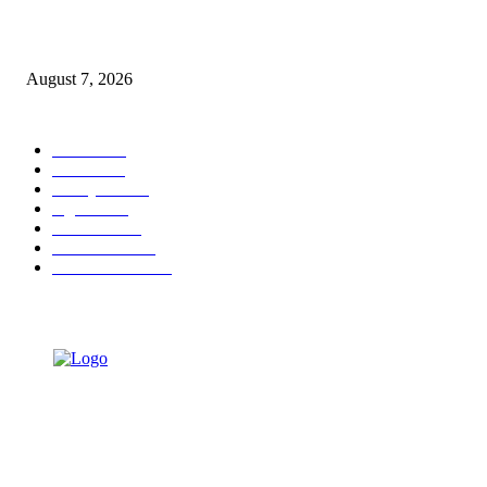
Pemkot Surabaya Beri Insentif Rp300 Ribu bagi Warga yang Rekam Aksi
Pencurian Fasum
August 7, 2026
POPULAR CATEGORY
Ekbis
1631
Hotel
1472
Tausiyah
1073
Agama
934
Peristiwa
632
Pendidikan
468
Pemerintahan
341