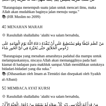
“Barangsiapa menempuh suatu jalan untuk mencari ilmu, maka
Allah akan mudahkan baginya jalan menuju surga.”
📚 (HR Muslim no 2699)
4⃣ MENAHAN MARAH
💠 Rasulullah shallallahu ‘alaihi wa salam bersabda,
مَنْ كَظَمَ غَيْظًا وَهُوَ يَسْتَطِيعُ عَلَى أَنْ يُنَفِّذَهُ دَعَاهُ اللَّهُ يَوْمَ الْقِيَامَةِ عَلَى
رُءُوسِ الْخَلاَئِقِ حَتَّى يُخَيِّرَهُ فِي اَيِّ الْحُورِ شَاءَ
“Barangsiapa yang menahan amarahnya padahal dia mampu untuk
melampiaskannya, niscaya Allah akan memanggilnya pada hari
kiamat di hadapan para makhluk sampai Allah memilihkan untuknya
bidadari-bidadari yang dia suka.”
📚 (Dihasankan oleh Imam at-Tirmidzi dan disepakati oleh Syaikh
al-Albani)
5⃣ MEMBACA AYAT KURSI
💠 Rasulullah shallallahu ‘alaihi wa salam bersabda,
مَنْ قَرَأَ آيَةَ الْكُرْسِي دُبُرَ كُلِّ صَلاَةٍ لَمْ يَمْنَعُهُ مِنْ دُخُوْلِ الْجَنَّةَ إِلاَّ أَنْ