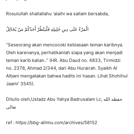
Rosulullah shallallahu ‘alaihi wa sallam bersabda,
الْمَرْءُ عَلَى دِينِ خَلِيلِهِ فَلْيَنْظُرْ أَحَدُكُمْ مَنْ يُخَالِلُ
“Seseorang akan mencocoki kebiasaan teman karibnya.
Oleh karenanya, perhatikanlah siapa yang akan menjadi
teman karib kalian..” (HR. Abu Daud no. 4833, Tirmidzi
no. 2378, Ahmad 2/344, dari Abu Hurairah. Syaikh Al
Albani mengatakan bahwa hadits ini hasan. Lihat Shohihul
Jaami’ 3545).
Ditulis oleh,Ustadz Abu Yahya Badrusalam Lc, حفظه الله
تعالى
ref : https://bbg-alilmu.com/archives/58152