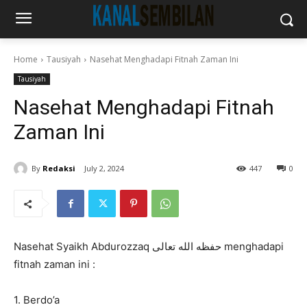
Home
Tausiyah
Nasehat Menghadapi Fitnah Zaman Ini
Tausiyah
Nasehat Menghadapi Fitnah
Zaman Ini
By
Redaksi
July 2, 2024
447
0
Nasehat Syaikh Abdurozzaq حفظه الله تعالى menghadapi
fitnah zaman ini :
1. Berdo’a