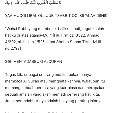
يَا مُقَلِّبَ الْقُلُوبِ ثَبِّتْ قَلْبِي عَلَى دِينِكَ
YAA MUQOLLIBAL QULUUB TSABBIT QOLBII ‘ALAA DIINIK
“Wahai Robb yang membolak-balikkan hati, teguhkanlah
hatiku di atas agama-Mu..” [HR.Tirmidzi 3522, Ahmad
4/302, al-Hakim 1/525, Lihat Shohih Sunan Tirmidzi III
no.2792]
2☀️. MENTADABBURI ALQUR’AN
Tugas kita sebagai seorang muslim bukan hanya
membaca Al Qur’an atau menghafalkannya. Walaupun itu
memang sebuah perkara yang luar biasa dan merupakan
sebuah amalan yang akan menjadi penerang hati kita.
Juga mentadabburinya adalah hal yang penting lainnya.