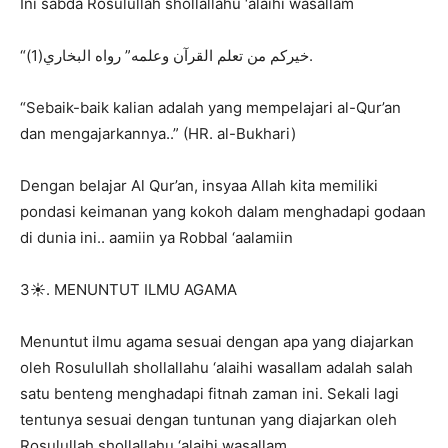
Ini sabda Rosulullah shollallahu ‘alaihi wasallam
“خيركم من تعلم القرآن وعلمه” رواه البخاري(1).
“Sebaik-baik kalian adalah yang mempelajari al-Qur’an
dan mengajarkannya..” (HR. al-Bukhari)
Dengan belajar Al Qur’an, insyaa Allah kita memiliki
pondasi keimanan yang kokoh dalam menghadapi godaan
di dunia ini.. aamiin ya Robbal ‘aalamiin
3☀️. MENUNTUT ILMU AGAMA
Menuntut ilmu agama sesuai dengan apa yang diajarkan
oleh Rosulullah shollallahu ‘alaihi wasallam adalah salah
satu benteng menghadapi fitnah zaman ini. Sekali lagi
tentunya sesuai dengan tuntunan yang diajarkan oleh
Rosulullah shollallahu ‘alaihi wasallam.