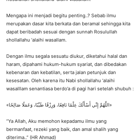
Mengapa ini menjadi begitu penting..? Sebab ilmu
merupakan dasar kita berkata dan beramal sehingga kita
dapat beribadah sesuai dengan sunnah Rosulullah
shollallahu ‘alaihi wasallam.
Dengan ilmu segala sesuatu diukur, diketahui halal dan
haram, dipahami hukum-hukum syariat, dan dibedakan
kebenaran dan kebatilan, serta jalan petunjuk dan
kesesatan. Oleh karena itu Nabi shollallahu ‘alaihi
wasalllam senantiasa berdo’a di pagi hari setelah shubuh :
«اللَّهُمَّ إِنِّي أَسْأَلُكَ عِلْمًا نَافِعًا، وَرِزْقًا طَيِّبًا، وَعَمَلًا صَالِحًا»
“Ya Allah, Aku memohon kepadamu ilmu yang
bermanfaat, rezeki yang baik, dan amal shalih yang
diterima..” (HR Ahmad)