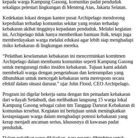
kepada warga Kampung Gasong, komunitas padat penduduk
sekaligus pelestari lingkungan di Menteng Atas, Jakarta Selatan.
Kedekatan lokasi dengan kantor pusat Archipelago mendorong
kepedulian terhadap komunitas sekitar yang rentan terhadap
kebakaran akibat tingginya kepadatan penduduk. Melalui kegiatan
ini, Archipelago tidak hanya memberikan bantuan fisik, tetapi juga
memberdayakan warga melalui edukasi agar lebih siap menghadapi
risiko kebakaran di lingkungan mereka.
“Pelatihan keselamatan kebakaran ini mencerminkan komitmen
Archipelago dalam membantu komunitas seperti Kampung Gasong
untuk mengurangi risiko insiden kebakaran. Tujuan kami adalah
membekali warga dengan pengetahuan dan keterampilan yang
dibutuhkan untuk mencegah kebakaran serta merespons secara
efektif dalam situasi darurat.” ujar John Flood, CEO Archipelago.
Program ini digelar bekerja sama dengan tim pemadam kebakaran
dari wilayah Setiabudi, dan melibatkan langsung 15 warga lokal
Kampung Gasong sebagai calon tim Tanggap Darurat Kebakaran di
komunitas tersebut. Kegiatan ini bertujuan untuk meningkatkan
kesiapsiagaan warga dalam menghadapi potensi kebakaran yang
kerap menjadi ancaman serius, khususnya di kawasan padat
penduduk.
Dalam pelatihan yang dilakukan, para peserta dibimbing untuk