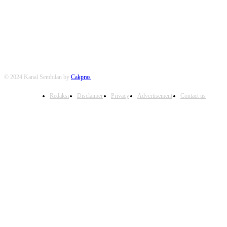
FOLLOW US
© 2024 Kanal Sembilan by
Cakpras
Redaksi
Disclaimer
Privacy
Advertisement
Contact us