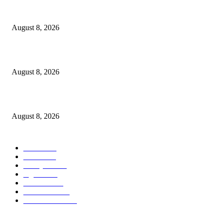
Dalam Jaminan Allah
August 8, 2026
Dalam Jaminan Allah
August 8, 2026
Berbakti
August 8, 2026
POPULAR CATEGORY
Ekbis
1631
Hotel
1473
Tausiyah
1073
Agama
938
Peristiwa
632
Pendidikan
468
Pemerintahan
341