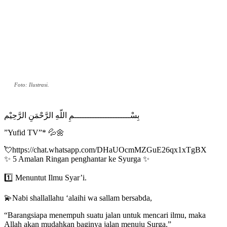
Foto: Ilustrasi.
بِسْــــــــــــــــــــــمِ اللّهِ الرَّحْمَنِ الرَّحِيْم
”Yufid TV”* 💦🌼
💘https://chat.whatsapp.com/DHaUOcmMZGuE26qx1xTgBX
✨ 5 Amalan Ringan penghantar ke Syurga ✨
1️⃣ Menuntut Ilmu Syar’i.
💫Nabi shallallahu ‘alaihi wa sallam bersabda,
“Barangsiapa menempuh suatu jalan untuk mencari ilmu, maka
Allah akan mudahkan baginya jalan menuju Surga.”