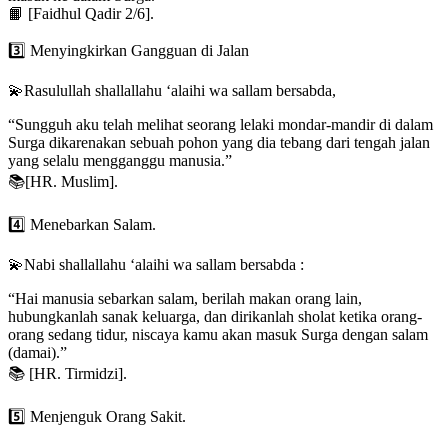
📙 [Faidhul Qadir 2/6].
3️⃣ Menyingkirkan Gangguan di Jalan
💫Rasulullah shallallahu ‘alaihi wa sallam bersabda,
“Sungguh aku telah melihat seorang lelaki mondar-mandir di dalam
Surga dikarenakan sebuah pohon yang dia tebang dari tengah jalan
yang selalu mengganggu manusia.”
📚[HR. Muslim].
4️⃣ Menebarkan Salam.
💫Nabi shallallahu ‘alaihi wa sallam bersabda :
“Hai manusia sebarkan salam, berilah makan orang lain,
hubungkanlah sanak keluarga, dan dirikanlah sholat ketika orang-
orang sedang tidur, niscaya kamu akan masuk Surga dengan salam
(damai).”
📚 [HR. Tirmidzi].
5️⃣ Menjenguk Orang Sakit.