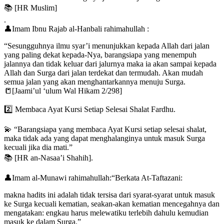
📚 [HR Muslim]
.
👤Imam Ibnu Rajab al-Hanbali rahimahullah :
“Sesungguhnya ilmu syar’i menunjukkan kepada Allah dari jalan
yang paling dekat kepada-Nya, barangsiapa yang menempuh
jalannya dan tidak keluar dari jalurnya maka ia akan sampai kepada
Allah dan Surga dari jalan terdekat dan termudah. Akan mudah
semua jalan yang akan menghantarkannya menuju Surga.
📒[Jaami’ul ‘ulum Wal Hikam 2/298]
2️⃣ Membaca Ayat Kursi Setiap Selesai Shalat Fardhu.
💫 “Barangsiapa yang membaca Ayat Kursi setiap selesai shalat,
maka tidak ada yang dapat menghalanginya untuk masuk Surga
kecuali jika dia mati.”
📚 [HR an-Nasaa’i Shahih].
👤Imam al-Munawi rahimahullah:“Berkata At-Taftazani:
makna hadits ini adalah tidak tersisa dari syarat-syarat untuk masuk
ke Surga kecuali kematian, seakan-akan kematian mencegahnya dan
mengatakan: engkau harus melewatiku terlebih dahulu kemudian
masuk ke dalam Surga.”