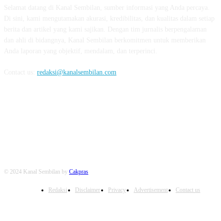
Selamat datang di Kanal Sembilan, sumber informasi yang Anda percaya.
Di sini, kami mengutamakan akurasi, kredibilitas, dan kualitas dalam setiap
berita dan artikel yang kami sajikan. Dengan tim jurnalis berpengalaman
dan ahli di bidangnya, Kanal Sembilan berkomitmen untuk memberikan
Anda laporan yang objektif, mendalam, dan terperinci.
Contact us:
redaksi@kanalsembilan.com
FOLLOW US
© 2024 Kanal Sembilan by
Cakpras
Redaksi
Disclaimer
Privacy
Advertisement
Contact us