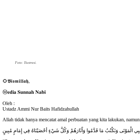
Foto: Ilustrasi.
🌻𝕭𝖎𝖘𝖒𝖎𝖑𝖑𝖆𝖍,
Ⓜ️𝐞𝐝𝐢𝐚 𝐒𝐮𝐧𝐧𝐚𝐡 𝐍𝐚𝐛𝐢
Oleh :
Ustadz Ammi Nur Baits Hafidzahullah
Allah tidak hanya mencatat amal perbuatan yang kita lakukan, namun 
ُحْيِي الْمَوْتَى وَنَكْتُبُ مَا قَدَّمُوا وَآَثَارَهُمْ وَكُلَّ شَيْءٍ أحْصَيْنَاهُ فِي إِمَامٍ مُبِينٍ