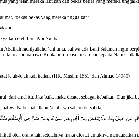
ua yang telah mereka lakukan dan bekas-bekas yang mereka tinggalk
alimat, ‘bekas-bekas yang mereka tinggalkan’
aksiat
ayatkan oleh Ibnu Abi Najih.
ir bin Abdillah radhiyallahu ‘anhuma, bahwa ada Bani Salamah ingin 
hari ke masjid nabawi. Ketika informasi ini sampai kepada Nabi shallall
atat jejak-jejak kali kalian. (HR. Muslim 1551, dan Ahmad 14940)
h dari amal itu. Jika baik, maka dicatat sebagai kebaikan. Dan jika b
h, bahwa Nabi shallallahu ‘alaihi wa sallam bersabda,
جْرِ مَنْ عَمِلَ بِهَا، وَلَا يَنْقُصُ مِنْ أُجُورِهِمْ شَيْءٌ، وَمَنْ سَنَّ فِي الْإِسْلَامِ سُنَّةً سَ
ikuti oleh orang lain setelahnya maka dicatat untuknya mendapatkan 