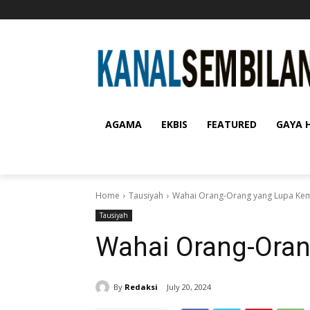
AGAMA
EKBIS
FEATURED
GAYA 
Home
Tausiyah
Wahai Orang-Orang yang Lupa Kem
Tausiyah
Wahai Orang-Oran
By
Redaksi
July 20, 2024