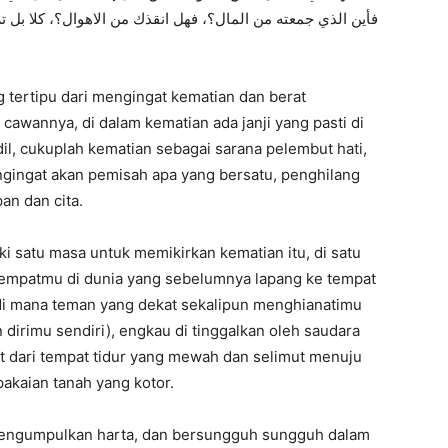
فأين الذي جمعته من المال؟، فهل انقذك من الاهوال؟، كلا بل ت
 tertipu dari mengingat kematian dan berat
 cawannya, di dalam kematian ada janji yang pasti di
dil, cukuplah kematian sebagai sarana pelembut hati,
gingat akan pemisah apa yang bersatu, penghilang
an dan cita.
 satu masa untuk memikirkan kematian itu, di satu
empatmu di dunia yang sebelumnya lapang ke tempat
 di mana teman yang dekat sekalipun menghianatimu
n dirimu sendiri), engkau di tinggalkan oleh saudara
et dari tempat tidur yang mewah dan selimut menuju
akaian tanah yang kotor.
mengumpulkan harta, dan bersungguh sungguh dalam