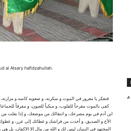
al Atsary hafidzahullah.
A
فتفكر يا مغرور في الموت و سكرته، و صعوبه كاسه و مرارته،،
كفى بالموت مقرحاً للقلوب، و مبكياً للعيون، و مفرقاً للجماعات
ابن آدم في يوم مصرعك، و انتقالك من موضعك، و إذا نقلت من
الأخ و الصديق، و أخذت من فراشك و غطائك إلى عرر، و غطوك من
المجتهد في البنيان ليس لك و الله من مال إلا الاكفان، بل ه ،