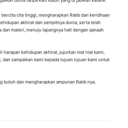
alkan dunia tanpa kain katun yang di jadikan kafan#.
g bercita cita tinggi, mengharapkan Rabb dan keridhaan
hidupan akhirat dan sempitnya dunia, serta lelah
a dan materi, menuju lapangnya hati dengan qanaah
i harapan kehidupan akhirat, jujurkan niat niat kami,
mi, dan sampaikan kami kepada tujuan tujuan kami untuk
yang butuh dan mengharapkan ampunan Rabb nya.