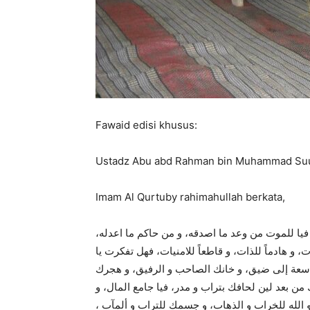
Fawaid edisi khusus:
Ustadz Abu abd Rahman bin Muhammad Suud 
Imam Al Qurtuby rahimahullah berkata,
 فيا للموت من وعد ما اصدقه، و من حاكم ما اعدله
، و هادماً للذات، و قاطعاً للامنيات، فهل تفكرت يا
 سعة إلى ضيق، و خانك الصاحب و الرفيق، و هجرك
 بعد لين لحافك بتراب و مدر، فيا جامع المال، و
ي و الله للخراب و الذهاب، و جسمك للتراب و ألمآب