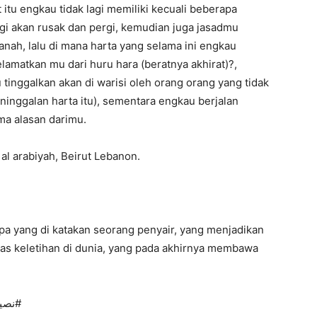
 itu engkau tidak lagi memiliki kecuali beberapa
agi akan rusak dan pergi, kemudian juga jasadmu
nah, lalu di mana harta yang selama ini engkau
amatkan mu dari huru hara (beratnya akhirat)?,
 tinggalkan akan di warisi oleh orang orang yang tidak
inggalan harta itu), sementara engkau berjalan
ma alasan darimu.
b al arabiyah, Beirut Lebanon.
pa yang di katakan seorang penyair, yang menjadikan
as keletihan di dunia, yang pada akhirnya membawa
نصيبك مما تجمع الدهر كله. رداءان تلوى فيهما و حنوط#