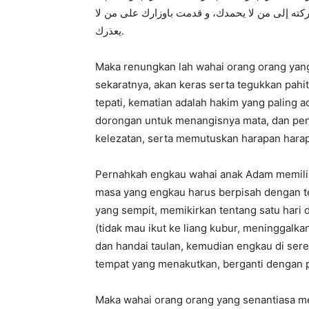
ركته إلى من لا يحمدك، و قدمت باوزارك على من لا
يعذرك.
Maka renungkan lah wahai orang orang yang
sekaratnya, akan keras serta tegukkan pahit
tepati, kematian adalah hakim yang paling a
dorongan untuk menangisnya mata, dan pen
kelezatan, serta memutuskan harapan harap
Pernahkah engkau wahai anak Adam memiliki
masa yang engkau harus berpisah dengan t
yang sempit, memikirkan tentang satu hari
(tidak mau ikut ke liang kubur, meninggalka
dan handai taulan, kemudian engkau di ser
tempat yang menakutkan, berganti dengan p
Maka wahai orang orang yang senantiasa 