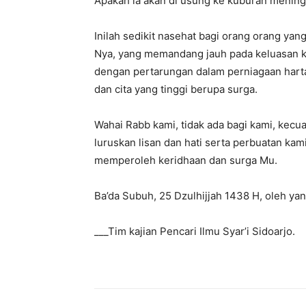
Apakah ia akan di usung ke kuburan meningg
Inilah sedikit nasehat bagi orang orang yan
Nya, yang memandang jauh pada keluasan ke
dengan pertarungan dalam perniagaan hart
dan cita yang tinggi berupa surga.
Wahai Rabb kami, tidak ada bagi kami, kecual
luruskan lisan dan hati serta perbuatan ka
memperoleh keridhaan dan surga Mu.
Ba’da Subuh, 25 Dzulhijjah 1438 H, oleh 
___Tim kajian Pencari Ilmu Syar’i Sidoarjo.