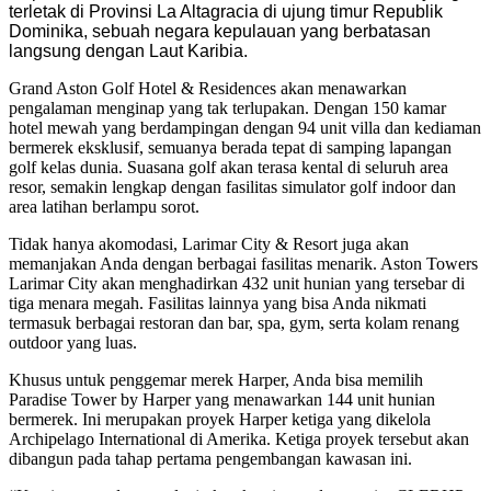
terletak di Provinsi La Altagracia di ujung timur Republik
Dominika, sebuah negara kepulauan yang berbatasan
langsung dengan Laut Karibia.
Grand Aston Golf Hotel & Residences akan menawarkan
pengalaman menginap yang tak terlupakan. Dengan 150 kamar
hotel mewah yang berdampingan dengan 94 unit villa dan kediaman
bermerek eksklusif, semuanya berada tepat di samping lapangan
golf kelas dunia. Suasana golf akan terasa kental di seluruh area
resor, semakin lengkap dengan fasilitas simulator golf indoor dan
area latihan berlampu sorot.
Tidak hanya akomodasi, Larimar City & Resort juga akan
memanjakan Anda dengan berbagai fasilitas menarik. Aston Towers
Larimar City akan menghadirkan 432 unit hunian yang tersebar di
tiga menara megah. Fasilitas lainnya yang bisa Anda nikmati
termasuk berbagai restoran dan bar, spa, gym, serta kolam renang
outdoor yang luas.
Khusus untuk penggemar merek Harper, Anda bisa memilih
Paradise Tower by Harper yang menawarkan 144 unit hunian
bermerek. Ini merupakan proyek Harper ketiga yang dikelola
Archipelago International di Amerika. Ketiga proyek tersebut akan
dibangun pada tahap pertama pengembangan kawasan ini.