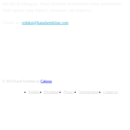
dan ahli di bidangnya, Kanal Sembilan berkomitmen untuk memberikan
Anda laporan yang objektif, mendalam, dan terperinci.
Contact us:
redaksi@kanalsembilan.com
FOLLOW US
© 2024 Kanal Sembilan by
Cakpras
Redaksi
Disclaimer
Privacy
Advertisement
Contact us