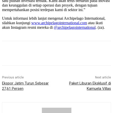
satu pilihan investasi terbaik. Kami akan terus bertaruh pada inovasi
dan keunggulan di setiap operasi dan proyek, dengan tujuan
mempertahankan posisi terdepan kami di sektor ini.”
Untuk informasi lebih lanjut mengenai Archipelago International,
silahkan kunjungi
www.archipelagointernational.
com
atau ikuti
akun Instagram resmi mereka di
@archipelagointernational
. (za).
Previous article
Next article
Ekspor Jatim Turun Sebesar
Paket Liburan Eksklusif di
27,61 Persen
Kamuela Villas