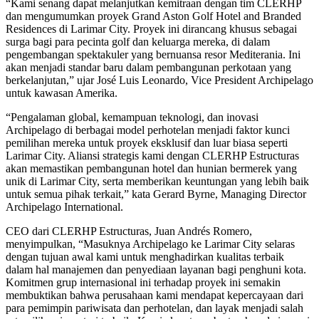
“Kami senang dapat melanjutkan kemitraan dengan tim CLERHP
dan mengumumkan proyek Grand Aston Golf Hotel and Branded
Residences di Larimar City. Proyek ini dirancang khusus sebagai
surga bagi para pecinta golf dan keluarga mereka, di dalam
pengembangan spektakuler yang bernuansa resor Mediterania. Ini
akan menjadi standar baru dalam pembangunan perkotaan yang
berkelanjutan,” ujar José Luis Leonardo, Vice President Archipelago
untuk kawasan Amerika.
“Pengalaman global, kemampuan teknologi, dan inovasi
Archipelago di berbagai model perhotelan menjadi faktor kunci
pemilihan mereka untuk proyek eksklusif dan luar biasa seperti
Larimar City. Aliansi strategis kami dengan CLERHP Estructuras
akan memastikan pembangunan hotel dan hunian bermerek yang
unik di Larimar City, serta memberikan keuntungan yang lebih baik
untuk semua pihak terkait,” kata Gerard Byrne, Managing Director
Archipelago International.
CEO dari CLERHP Estructuras, Juan Andrés Romero,
menyimpulkan, “Masuknya Archipelago ke Larimar City selaras
dengan tujuan awal kami untuk menghadirkan kualitas terbaik
dalam hal manajemen dan penyediaan layanan bagi penghuni kota.
Komitmen grup internasional ini terhadap proyek ini semakin
membuktikan bahwa perusahaan kami mendapat kepercayaan dari
para pemimpin pariwisata dan perhotelan, dan layak menjadi salah