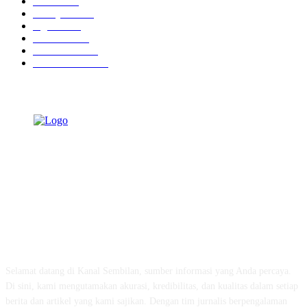
Hotel
1473
Tausiyah
1073
Agama
938
Peristiwa
632
Pendidikan
468
Pemerintahan
341
TENTANG KAMI
Selamat datang di Kanal Sembilan, sumber informasi yang Anda percaya.
Di sini, kami mengutamakan akurasi, kredibilitas, dan kualitas dalam setiap
berita dan artikel yang kami sajikan. Dengan tim jurnalis berpengalaman