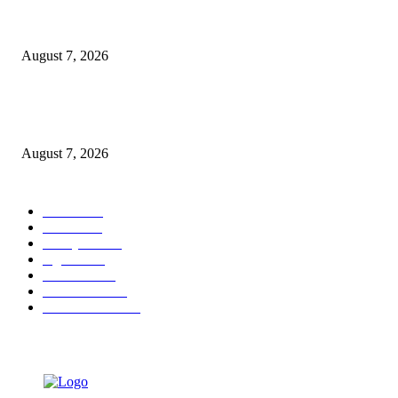
Paduan Suara One Voice Spensabaya Harumkan Surabaya, Raih Empat
Penghargaan di Thailand
August 7, 2026
Ojol Lapor Hotline Cak Eri soal Jukir di Jalan Trunojoyo, Dishub Suraba
Cabut KTA
August 7, 2026
POPULAR CATEGORY
Ekbis
1630
Hotel
1472
Tausiyah
1072
Agama
934
Peristiwa
632
Pendidikan
468
Pemerintahan
341