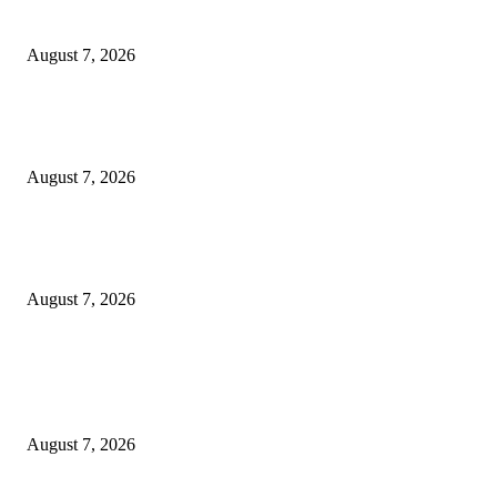
Pencurian Fasum
August 7, 2026
Paduan Suara One Voice Spensabaya Harumkan Surabaya, Raih Empat
Penghargaan di Thailand
August 7, 2026
Ojol Lapor Hotline Cak Eri soal Jukir di Jalan Trunojoyo, Dishub Suraba
Cabut KTA
August 7, 2026
POPULAR POSTS
Pemkot Surabaya Beri Insentif Rp300 Ribu bagi Warga yang Rekam Aksi
Pencurian Fasum
August 7, 2026