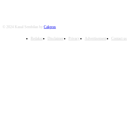
© 2024 Kanal Sembilan by
Cakpras
Redaksi
Disclaimer
Privacy
Advertisement
Contact us